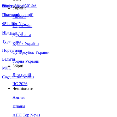
Збірна України
Італія
Суперкубок УЄФА
Україна
Німеччина
Ліга конференцій
Україна
Франція
ЛЧ - Top News
Перша ліга
Нідерланди
Друга ліга
Туреччина
Кубок України
Португалія
Суперкубок України
Бельгія
Збірна України
Збірні
МЛС
Ліга націй
Саудівська Аравія
ЧС 2026
Чемпіонати
Англія
Іспанія
АПЛ Top News