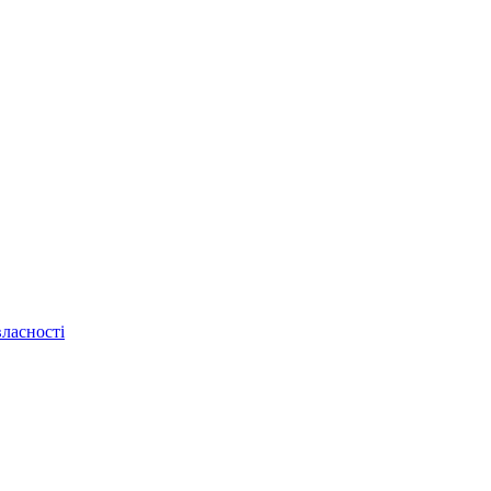
ласності