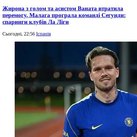
Жирона з голом та асистом Ваната втратила
перемогу, Малага програла команді Сегунди:
спаринги клубів Ла Ліги
Сьогодні, 22:56
Іспанія