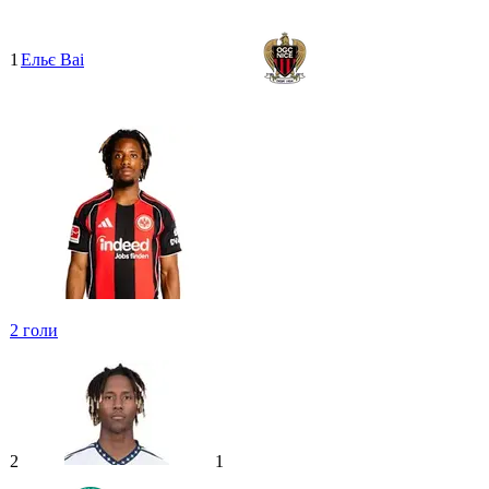
1
Ельє Ваі
2
голи
2
1