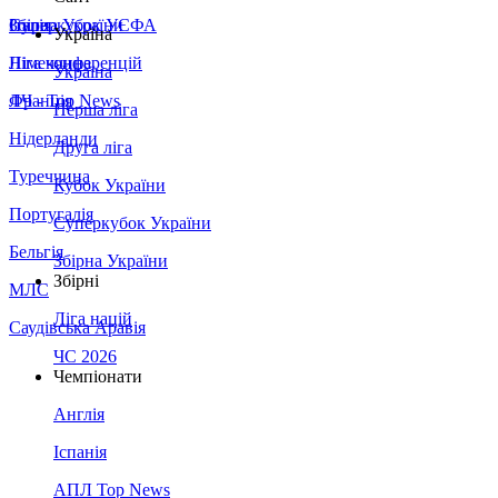
Збірна України
Італія
Суперкубок УЄФА
Україна
Німеччина
Ліга конференцій
Україна
Франція
ЛЧ - Top News
Перша ліга
Нідерланди
Друга ліга
Туреччина
Кубок України
Португалія
Суперкубок України
Бельгія
Збірна України
Збірні
МЛС
Ліга націй
Саудівська Аравія
ЧС 2026
Чемпіонати
Англія
Іспанія
АПЛ Top News