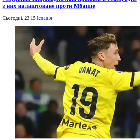
з них налаштоване проти Мбаппе
Сьогодні, 23:15
Іспанія