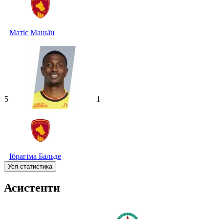
Матіс Маньїн
5
1
Ібрагіма Бальде
Уся статистика
Асистенти