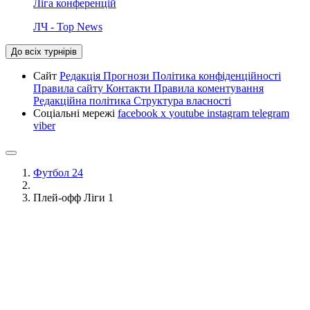
Ліга конференцій
ЛЧ - Top News
До всіх турнірів
Сайт
Редакція
Прогнози
Політика конфіденційності
Правила сайту
Контакти
Правила коментування
Редакційна політика
Структура власності
Соціальні мережі
facebook
x
youtube
instagram
telegram
viber
Футбол 24
Плей-офф Ліги 1