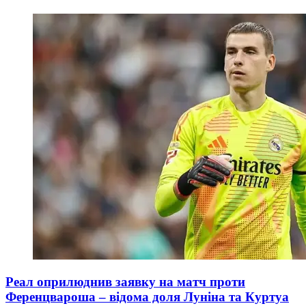
Реал оприлюднив заявку на матч проти
Ференцвароша – відома доля Луніна та Куртуа