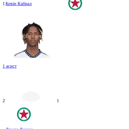
1
Кевін Кабрал
1
асист
2
1