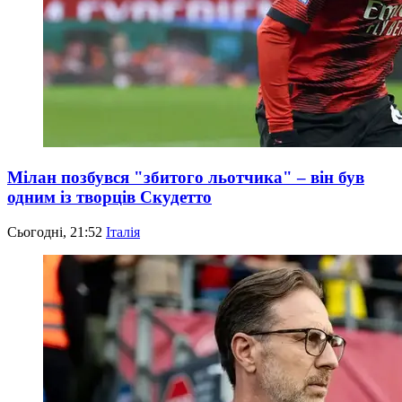
Мілан позбувся "збитого льотчика" – він був
одним із творців Скудетто
Сьогодні, 21:52
Італія