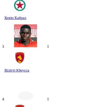
Кевін Кабрал
3
1
Вілітті Юнусса
4
1