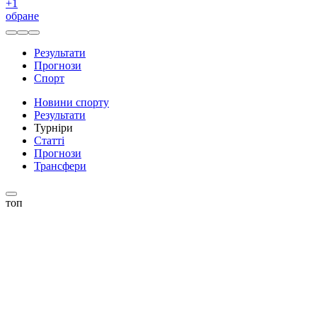
+
1
обране
Результати
Прогнози
Спорт
Новини спорту
Результати
Турніри
Статті
Прогнози
Трансфери
топ