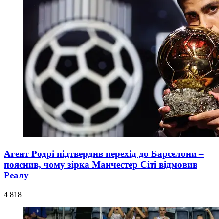
Агент Родрі підтвердив перехід до Барселони –
пояснив, чому зірка Манчестер Сіті відмовив
Реалу
4 818