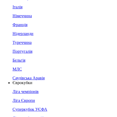
Італія
Німеччина
Франція
Нідерланди
Туреччина
Португалія
Бельгія
МЛС
Саудівська Аравія
Єврокубки
Ліга чемпіонів
Ліга Європи
Суперкубок УЄФА