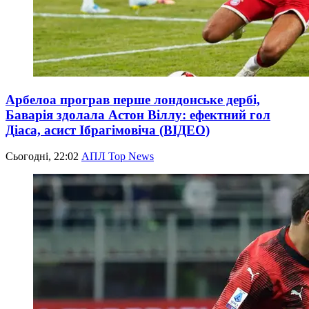
Арбелоа програв перше лондонське дербі,
Баварія здолала Астон Віллу: ефектний гол
Діаса, асист Ібрагімовіча (ВІДЕО)
Сьогодні, 22:02
АПЛ Top News