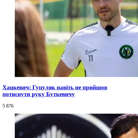
Хацкевич: Гуцуляк навіть не прийшов
потиснути руку Буткевичу
5 876