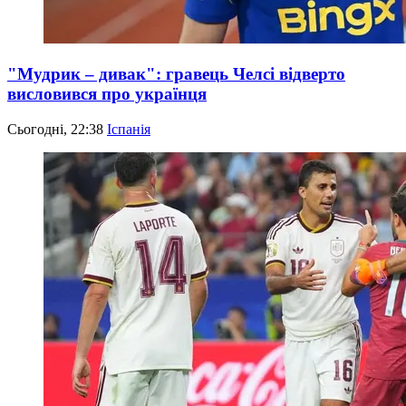
"Мудрик – дивак": гравець Челсі відверто
висловився про українця
Сьогодні, 22:38
Іспанія