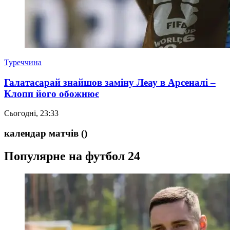
Туреччина
Галатасарай знайшов заміну Леау в Арсеналі –
Клопп його обожнює
Сьогодні, 23:33
календар матчів
()
Популярне на футбол 24