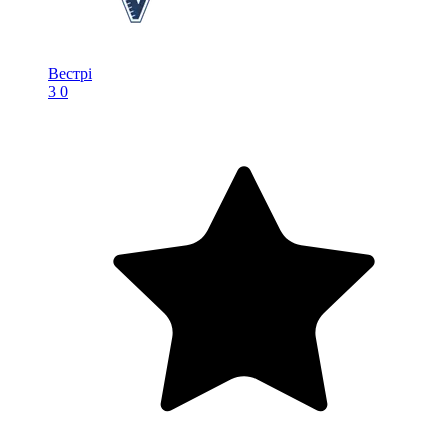
Вестрі
3
0