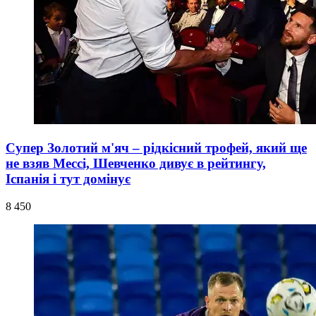
Супер Золотий м'яч – рідкісний трофей, який ще
не взяв Мессі, Шевченко дивує в рейтингу,
Іспанія і тут домінує
8 450