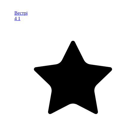
Вестрі
4
1