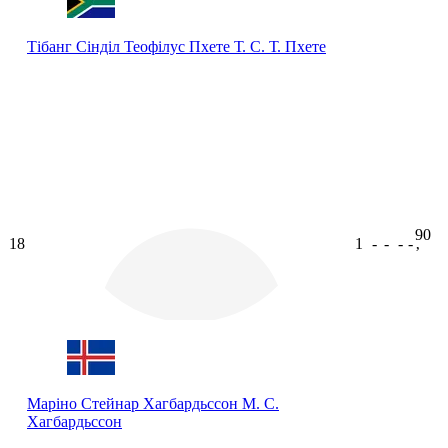
Тібанг Сінділ Теофілус Пхете
Т. С. Т. Пхете
90
18
1
-
-
-
-
ʼ
Маріно Стейнар Хагбардьссон
М. С.
Хагбардьссон