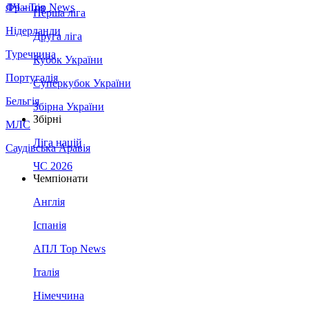
Франція
ЛЧ - Top News
Перша ліга
Нідерланди
Друга ліга
Туреччина
Кубок України
Португалія
Суперкубок України
Бельгія
Збірна України
Збірні
МЛС
Ліга націй
Саудівська Аравія
ЧС 2026
Чемпіонати
Англія
Іспанія
АПЛ Top News
Італія
Німеччина