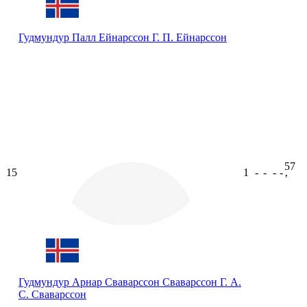
Гудмундур Палл Ейнарссон
Г. П. Ейнарссон
57
15
1
-
-
-
-
ʼ
Гудмундур Арнар Сваварссон Сваварссон
Г. А.
С. Сваварссон