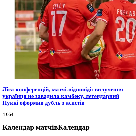
Ліга конференцій, матчі-відповіді: вилучення
українця не завадило камбеку, легендарний
Пуккі оформив дубль з асистів
4 064
Календар матчів
Календар