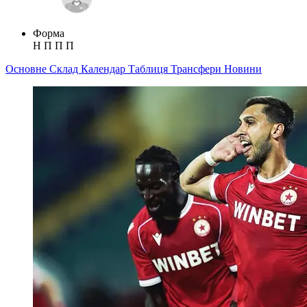
Форма
Н
П
П
П
Основне
Склад
Календар
Таблиця
Трансфери
Новини