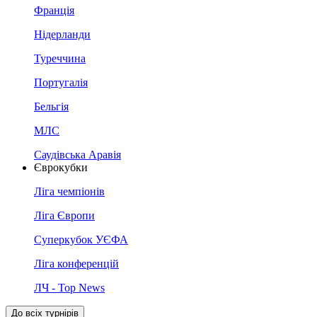
Франція
Нідерланди
Туреччина
Португалія
Бельгія
МЛС
Саудівська Аравія
Єврокубки
Ліга чемпіонів
Ліга Європи
Суперкубок УЄФА
Ліга конференцій
ЛЧ - Top News
До всіх турнірів