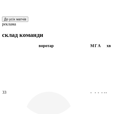
До усіх матчів
реклама
склад команди
воротар
М
Г
А
хв
33
-
-
-
-
-
-