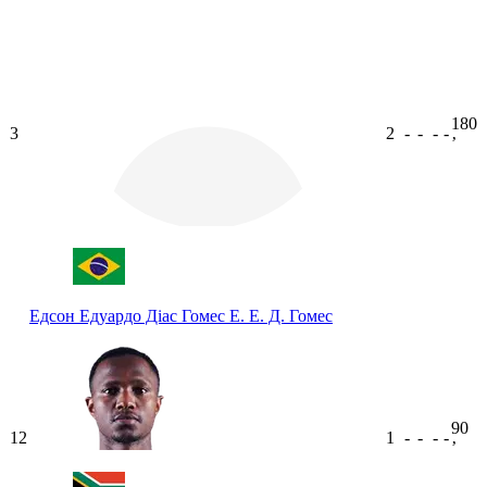
180
3
2
-
-
-
-
ʼ
Едсон Едуардо Діас Гомес
Е. Е. Д. Гомес
90
12
1
-
-
-
-
ʼ