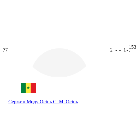
153
77
2
-
-
1
-
ʼ
Сержин Моду Осінь
С. М. Осінь