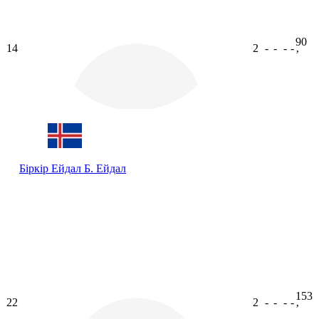
90
14
2
-
-
-
-
ʼ
Біркір Ейдал
Б. Ейдал
153
22
2
-
-
-
-
ʼ