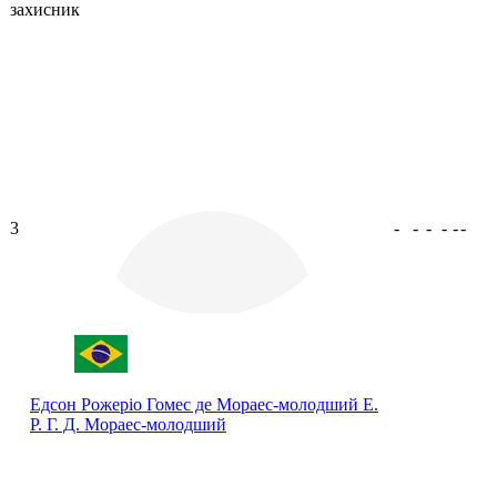
захисник
3
-
-
-
-
-
-
Едсон Рожеріо Гомес де Мораес-молодший
Е.
Р. Г. Д. Мораес-молодший