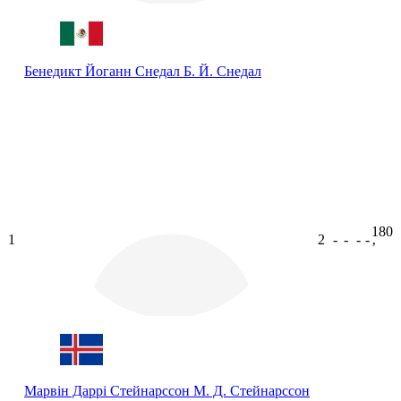
Бенедикт Йоганн Снедал
Б. Й. Снедал
180
1
2
-
-
-
-
ʼ
Марвін Даррі Стейнарссон
М. Д. Стейнарссон