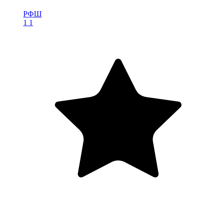
РФШ
1
1