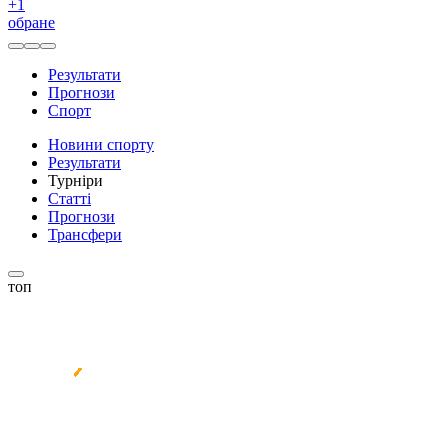
+
1
обране
Результати
Прогнози
Спорт
Новини спорту
Результати
Турніри
Статті
Прогнози
Трансфери
топ