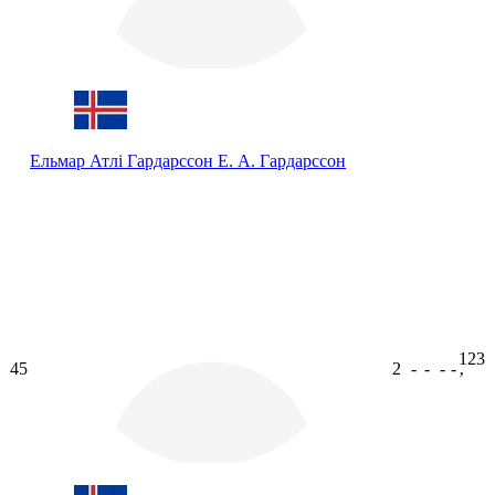
Ельмар Атлі Гардарссон
Е. А. Гардарссон
123
45
2
-
-
-
-
ʼ