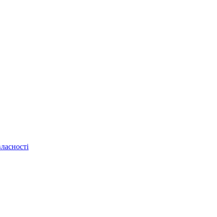
ласності