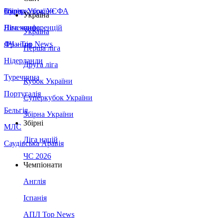
Збірна України
Італія
Суперкубок УЄФА
Україна
Німеччина
Ліга конференцій
Україна
Франція
ЛЧ - Top News
Перша ліга
Нідерланди
Друга ліга
Туреччина
Кубок України
Португалія
Суперкубок України
Бельгія
Збірна України
Збірні
МЛС
Ліга націй
Саудівська Аравія
ЧС 2026
Чемпіонати
Англія
Іспанія
АПЛ Top News