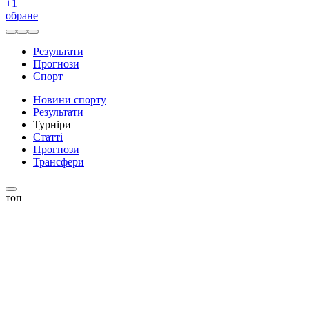
+
1
обране
Результати
Прогнози
Спорт
Новини спорту
Результати
Турніри
Статті
Прогнози
Трансфери
топ