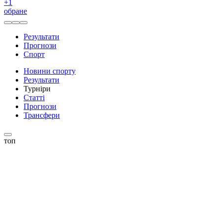
+
1
обране
Результати
Прогнози
Спорт
Новини спорту
Результати
Турніри
Статті
Прогнози
Трансфери
топ