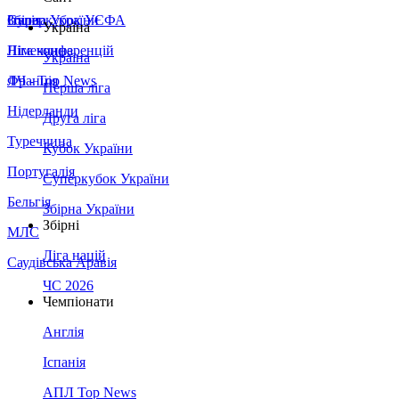
Збірна України
Італія
Суперкубок УЄФА
Україна
Німеччина
Ліга конференцій
Україна
Франція
ЛЧ - Top News
Перша ліга
Нідерланди
Друга ліга
Туреччина
Кубок України
Португалія
Суперкубок України
Бельгія
Збірна України
Збірні
МЛС
Ліга націй
Саудівська Аравія
ЧС 2026
Чемпіонати
Англія
Іспанія
АПЛ Top News