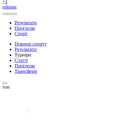
+
1
обране
Результати
Прогнози
Спорт
Новини спорту
Результати
Турніри
Статті
Прогнози
Трансфери
топ