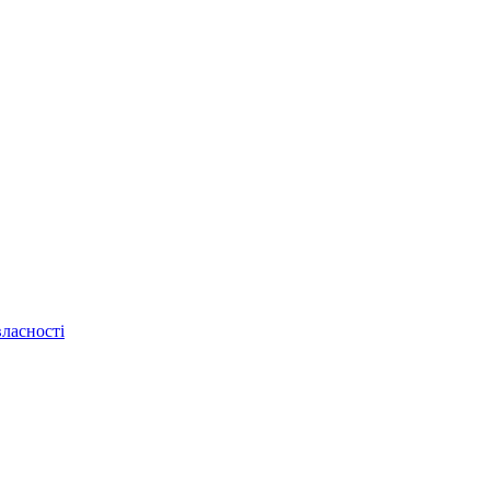
ласності