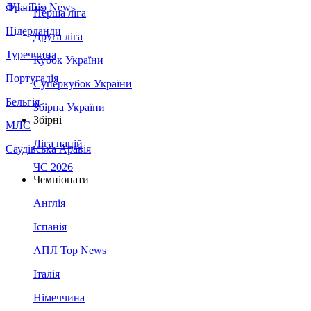
Франція
ЛЧ - Top News
Перша ліга
Нідерланди
Друга ліга
Туреччина
Кубок України
Португалія
Суперкубок України
Бельгія
Збірна України
Збірні
МЛС
Ліга націй
Саудівська Аравія
ЧС 2026
Чемпіонати
Англія
Іспанія
АПЛ Top News
Італія
Німеччина