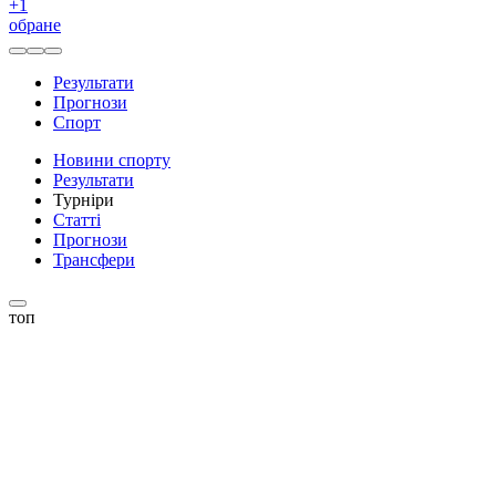
+
1
обране
Результати
Прогнози
Спорт
Новини спорту
Результати
Турніри
Статті
Прогнози
Трансфери
топ