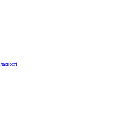
ласності