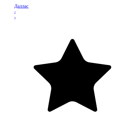
Даллас
-
-