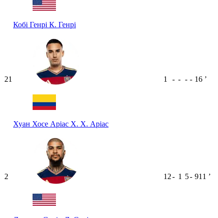
Кобі Генрі
К. Генрі
21
1
-
-
-
-
16
ʼ
Хуан Хосе Аріас
Х. Х. Аріас
2
12
-
1
5
-
911
ʼ