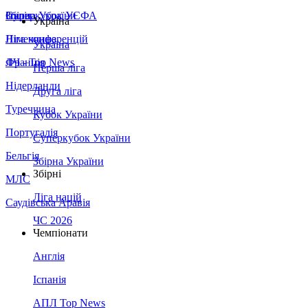
Збірна України
Італія
Суперкубок УЄФА
Україна
Німеччина
Ліга конференцій
Україна
Франція
ЛЧ - Top News
Перша ліга
Нідерланди
Друга ліга
Туреччина
Кубок України
Португалія
Суперкубок України
Бельгія
Збірна України
Збірні
МЛС
Ліга націй
Саудівська Аравія
ЧС 2026
Чемпіонати
Англія
Іспанія
АПЛ Top News