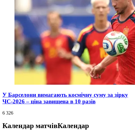
У Барселони вимагають космічну суму за зірку
ЧС-2026 – ціна завищена в 10 разів
6 326
Календар матчів
Календар