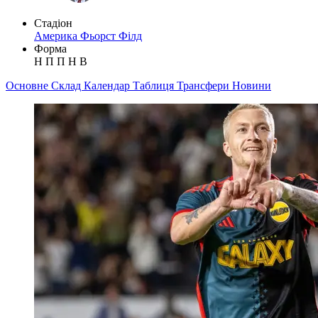
Стадіон
Америка Фьорст Філд
Форма
Н
П
П
Н
В
Основне
Склад
Календар
Таблиця
Трансфери
Новини