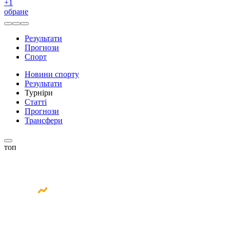
+
1
обране
Результати
Прогнози
Спорт
Новини спорту
Результати
Турніри
Статті
Прогнози
Трансфери
топ