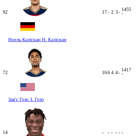
1455
92
17
-
2
3
-
ʼ
Ноель Каліскан
Н. Каліскан
1417
72
16
6
4
4
-
ʼ
Зав'є Гозо
З. Гозо
14
-
-
-
-
-
-