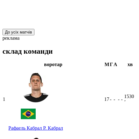
До усіх матчів
реклама
склад команди
воротар
М
Г
А
хв
1530
1
17
-
-
-
-
ʼ
Рафаель Кабрал
Р. Кабрал