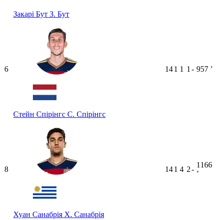
Закарі Бут
З. Бут
6
14
1
1
1
-
957
ʼ
Стейн Спірінгс
С. Спірінгс
1166
8
14
1
4
2
-
ʼ
Хуан Санабрія
Х. Санабрія