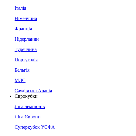
Італія
Німеччина
Франція
Нідерланди
Туреччина
Португалія
Бельгія
МЛС
Саудівська Аравія
Єврокубки
Ліга чемпіонів
Ліга Європи
Суперкубок УЄФА