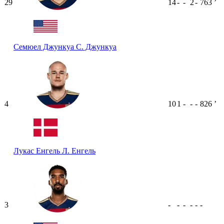
29
14
-
-
2
-
763
ʼ
Семюел Джункуа
С. Джункуа
4
10
1
-
-
-
826
ʼ
Лукас Енгель
Л. Енгель
3
-
-
-
-
-
-