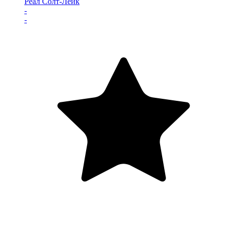
Реал Солт-Лейк
-
-