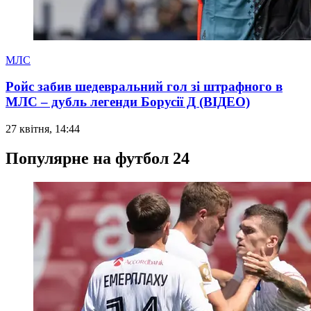
МЛС
Ройс забив шедевральний гол зі штрафного в
МЛС – дубль легенди Борусії Д (ВІДЕО)
27 квітня, 14:44
Популярне на футбол 24