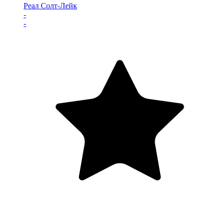
Реал Солт-Лейк
-
-