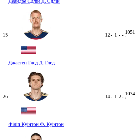
Деандре Єдлін
Д. Єдлін
1051
15
12
-
1
-
-
ʼ
Джастен Глед
Д. Глед
1034
26
14
-
1
2
-
ʼ
Філіп Куінтон
Ф. Куінтон