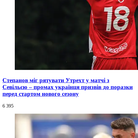
Степанов міг рятувати Утрехт у матчі з
Севільєю – промах українця призвів до поразки
перед стартом нового сезону
6 395