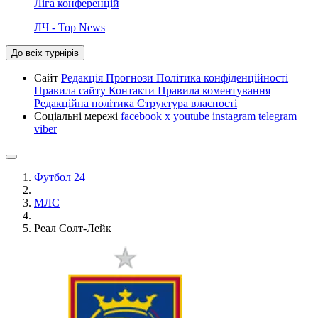
Ліга конференцій
ЛЧ - Top News
До всіх турнірів
Сайт
Редакція
Прогнози
Політика конфіденційності
Правила сайту
Контакти
Правила коментування
Редакційна політика
Структура власності
Соціальні мережі
facebook
x
youtube
instagram
telegram
viber
Футбол 24
МЛС
Реал Солт-Лейк