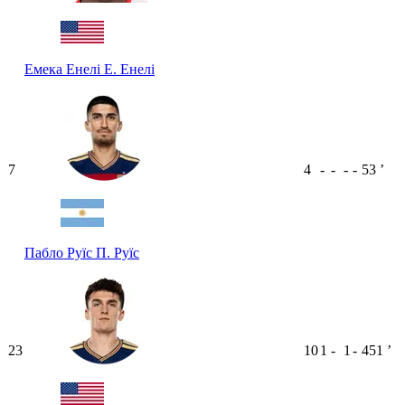
Емека Енелі
Е. Енелі
7
4
-
-
-
-
53
ʼ
Пабло Руїс
П. Руїс
23
10
1
-
1
-
451
ʼ