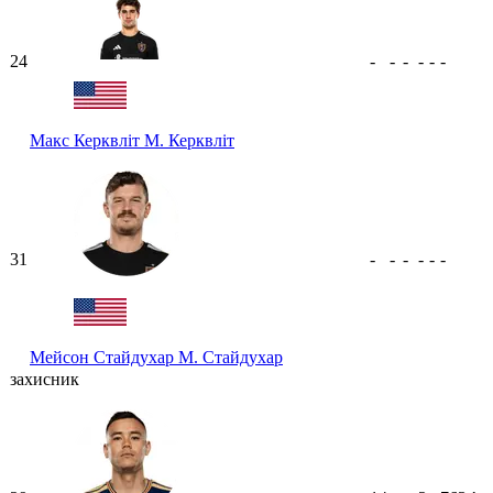
24
-
-
-
-
-
-
Макс Керквліт
М. Керквліт
31
-
-
-
-
-
-
Мейсон Стайдухар
М. Стайдухар
захисник