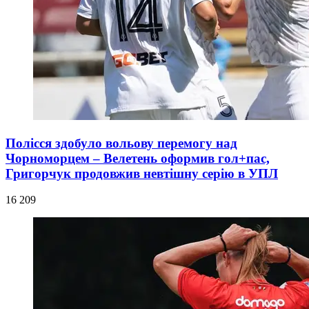
Полісся здобуло вольову перемогу над
Чорноморцем – Велетень оформив гол+пас,
Григорчук продовжив невтішну серію в УПЛ
16 209