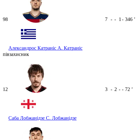
98
7
-
-
1
-
346
ʼ
Александрос Катраніс
А. Катраніс
півзахисник
12
3
-
2
-
-
72
ʼ
Саба Лобжанідзе
С. Лобжанідзе