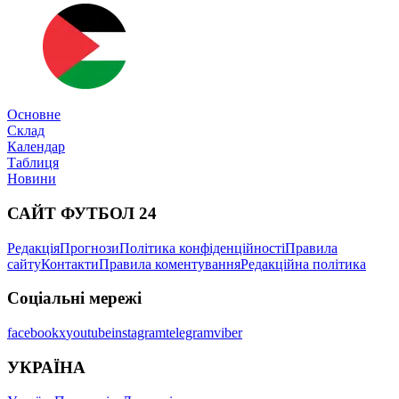
Основне
Склад
Календар
Таблиця
Новини
САЙТ ФУТБОЛ 24
Редакція
Прогнози
Політика конфіденційності
Правила
сайту
Контакти
Правила коментування
Редакційна політика
Соціальні мережі
facebook
x
youtube
instagram
telegram
viber
УКРАЇНА