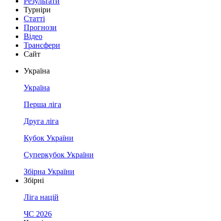
Результати
Турніри
Статті
Прогнози
Відео
Трансфери
Сайт
Україна
Україна
Перша ліга
Друга ліга
Кубок України
Суперкубок України
Збірна України
Збірні
Ліга націй
ЧС 2026