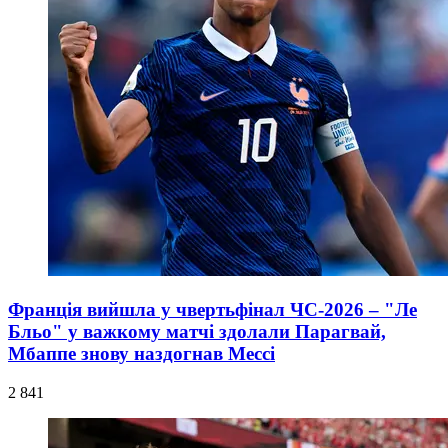
Франція вийшла у чвертьфінал ЧС-2026 – "Ле
Бльо" у важкому матчі здолали Парагвай,
Мбаппе знову наздогнав Мессі
2 841