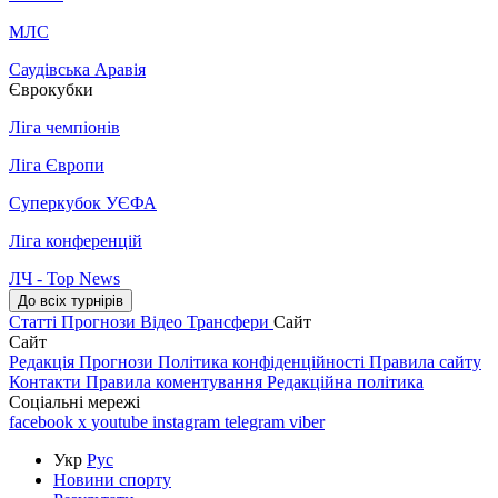
МЛС
Саудівська Аравія
Єврокубки
Ліга чемпіонів
Ліга Європи
Суперкубок УЄФА
Ліга конференцій
ЛЧ - Top News
До всіх турнірів
Статті
Прогнози
Відео
Трансфери
Сайт
Сайт
Редакція
Прогнози
Політика конфіденційності
Правила сайту
Контакти
Правила коментування
Редакційна політика
Соціальні мережі
facebook
x
youtube
instagram
telegram
viber
Укр
Рус
Новини спорту