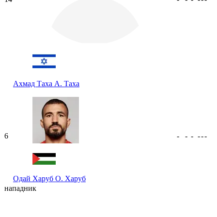
Ахмад Таха
А. Таха
6
-
-
-
-
-
-
Одай Харуб
О. Харуб
нападник