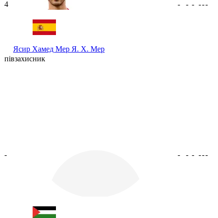
4
-
-
-
-
-
-
Ясир Хамед Мер
Я. Х. Мер
півзахисник
-
-
-
-
-
-
-