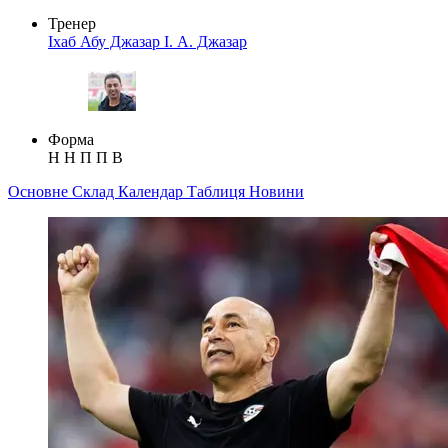
Тренер
Іхаб Абу Джазар
І. А. Джазар
Форма
Н
Н
П
П
В
Основне
Склад
Календар
Таблиця
Новини