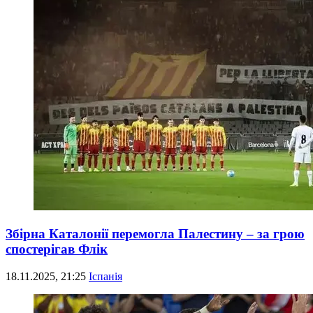
Збірна Каталонії перемогла Палестину – за грою
спостерігав Флік
18.11.2025, 21:25
Іспанія