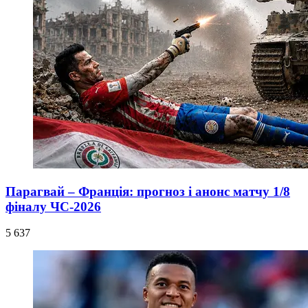
Парагвай – Франція: прогноз і анонс матчу 1/8
фіналу ЧС-2026
5 637