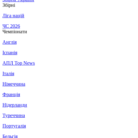
Збірні
Ліга націй
ЧС 2026
Чемпіонати
Англія
Іспанія
АПЛ Top News
Італія
Німеччина
Франція
Нідерланди
Туреччина
Португалія
Бельгія