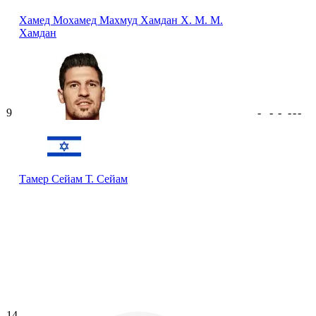
Хамед Мохамед Махмуд Хамдан
Х. М. М.
Хамдан
9
-
-
-
-
-
-
Тамер Сейам
Т. Сейам
14
-
-
-
-
-
-