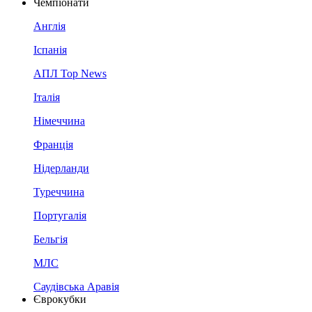
Чемпіонати
Англія
Іспанія
АПЛ Top News
Італія
Німеччина
Франція
Нідерланди
Туреччина
Португалія
Бельгія
МЛС
Саудівська Аравія
Єврокубки