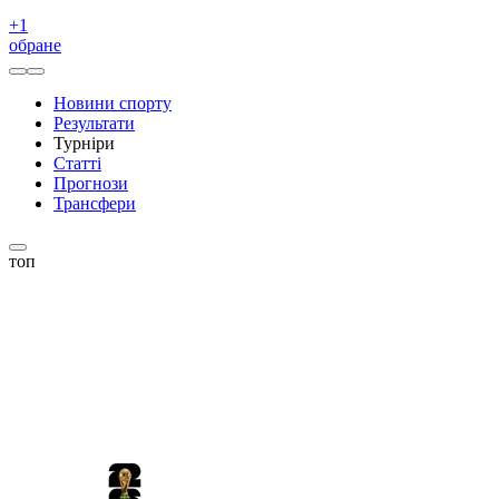
+
1
обране
Новини спорту
Результати
Турніри
Статті
Прогнози
Трансфери
топ