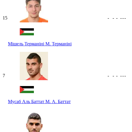
15
-
-
-
-
-
-
Мішель Терманіні
М. Терманіні
7
-
-
-
-
-
-
Мусаб Аль Баттат
М. А. Баттат