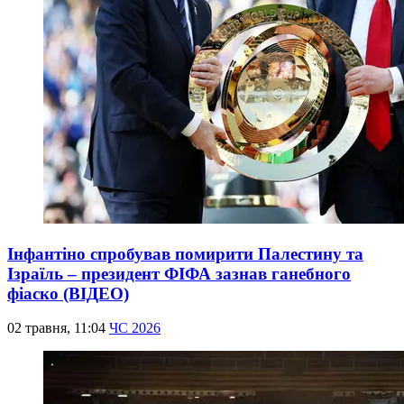
Інфантіно спробував помирити Палестину та
Ізраїль – президент ФІФА зазнав ганебного
фіаско (ВІДЕО)
02 травня, 11:04
ЧС 2026