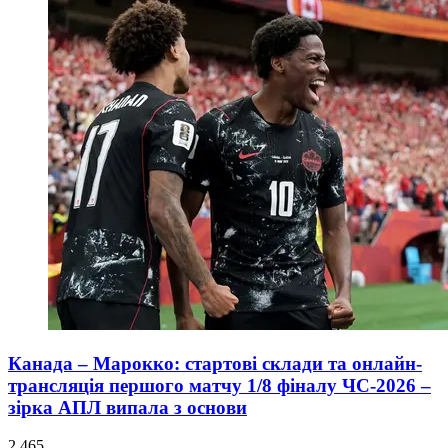
Канада – Марокко: стартові склади та онлайн-
трансляція першого матчу 1/8 фіналу ЧС-2026 –
зірка АПЛ випала з основи
2 465