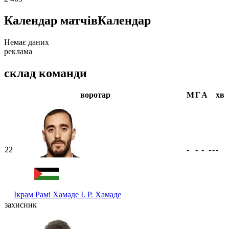
Календар матчів
Календар
Немає даних
реклама
склад команди
воротар
М
Г
А
хв
22
-
-
-
-
-
-
Ікрам Рамі Хамаде
І. Р. Хамаде
захисник