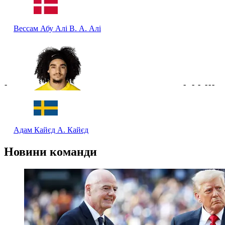
Вессам Абу Алі
В. А. Алі
-
-
-
-
-
-
-
Адам Кайєд
А. Кайєд
Новини команди