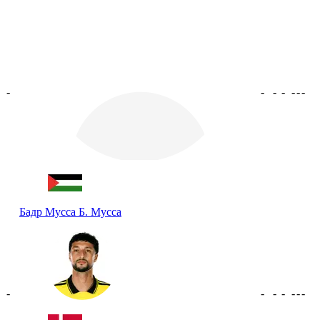
-
-
-
-
-
-
-
Бадр Мусса
Б. Мусса
-
-
-
-
-
-
-