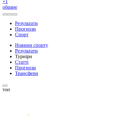
+
1
обране
Результати
Прогнози
Спорт
Новини спорту
Результати
Турніри
Статті
Прогнози
Трансфери
топ