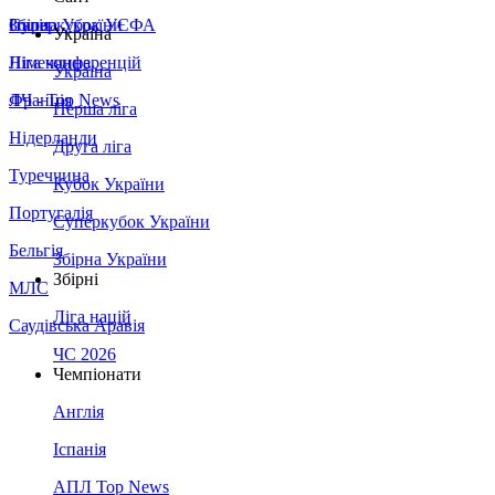
Збірна України
Італія
Суперкубок УЄФА
Україна
Німеччина
Ліга конференцій
Україна
Франція
ЛЧ - Top News
Перша ліга
Нідерланди
Друга ліга
Туреччина
Кубок України
Португалія
Суперкубок України
Бельгія
Збірна України
Збірні
МЛС
Ліга націй
Саудівська Аравія
ЧС 2026
Чемпіонати
Англія
Іспанія
АПЛ Top News