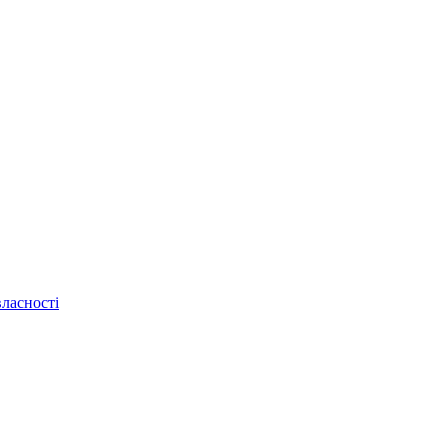
ласності