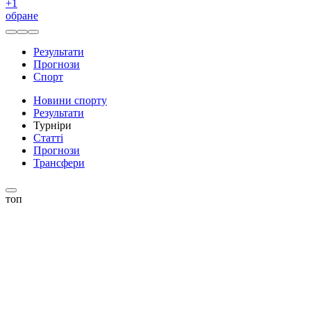
+
1
обране
Результати
Прогнози
Спорт
Новини спорту
Результати
Турніри
Статті
Прогнози
Трансфери
топ