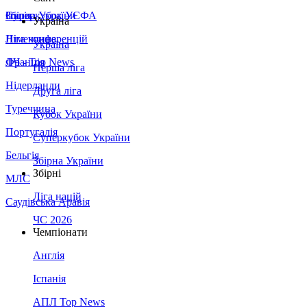
Збірна України
Італія
Суперкубок УЄФА
Україна
Німеччина
Ліга конференцій
Україна
Франція
ЛЧ - Top News
Перша ліга
Нідерланди
Друга ліга
Туреччина
Кубок України
Португалія
Суперкубок України
Бельгія
Збірна України
Збірні
МЛС
Ліга націй
Саудівська Аравія
ЧС 2026
Чемпіонати
Англія
Іспанія
АПЛ Top News