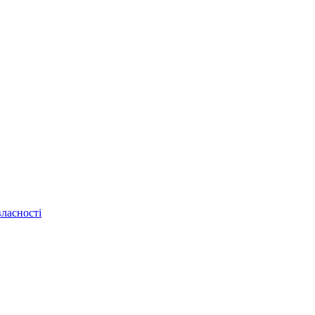
ласності