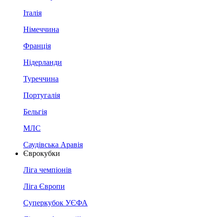
Італія
Німеччина
Франція
Нідерланди
Туреччина
Португалія
Бельгія
МЛС
Саудівська Аравія
Єврокубки
Ліга чемпіонів
Ліга Європи
Суперкубок УЄФА