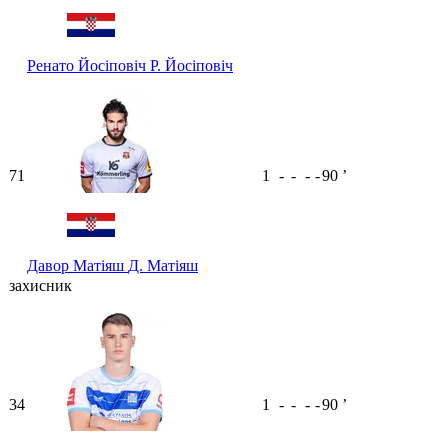
Ренато Йосіповіч
Р. Йосіповіч
71
1
-
-
-
-
90
ʼ
Давор Матіяш
Д. Матіяш
захисник
34
1
-
-
-
-
90
ʼ