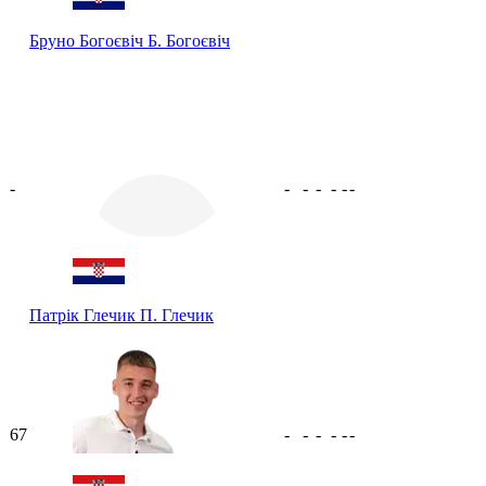
Бруно Богоєвіч
Б. Богоєвіч
-
-
-
-
-
-
-
Патрік Глечик
П. Глечик
67
-
-
-
-
-
-