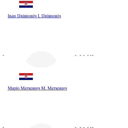
Іван Цвіяновіч
І. Цвіяновіч
-
-
-
-
-
-
-
Маріо Маткович
М. Маткович
-
-
-
-
-
-
-