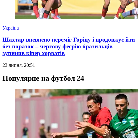
Україна
Шахтар впевнено переміг Горіцу і продовжує йти
без поразок – чергову феєрію бразильців
зупинив кіпер хорватів
23 липня, 20:51
Популярне на футбол 24