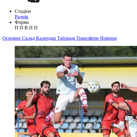
Стадіон
Раднік
Форма
П
П
В
П
П
Основне
Склад
Календар
Таблиця
Трансфери
Новини