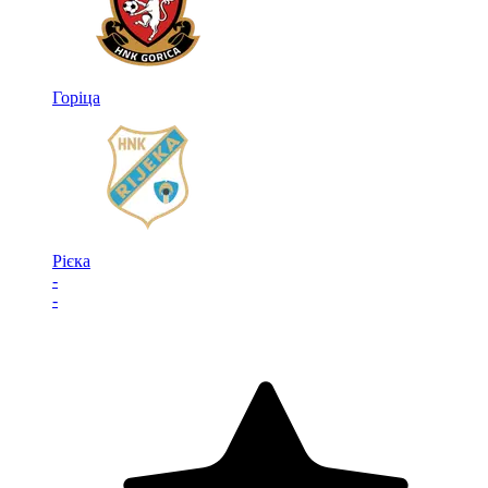
Горіца
Рієка
-
-