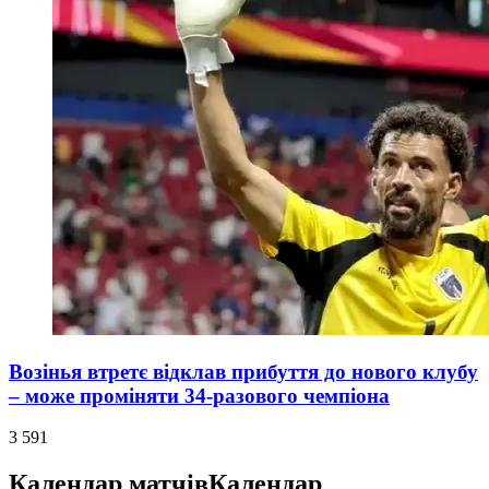
Возінья втретє відклав прибуття до нового клубу
– може проміняти 34-разового чемпіона
3 591
Календар матчів
Календар