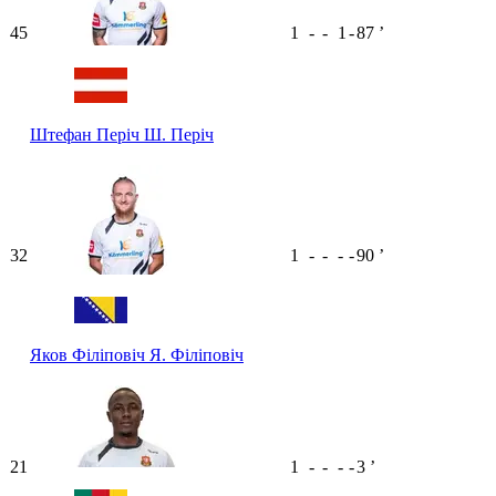
45
1
-
-
1
-
87
ʼ
Штефан Періч
Ш. Періч
32
1
-
-
-
-
90
ʼ
Яков Філіповіч
Я. Філіповіч
21
1
-
-
-
-
3
ʼ