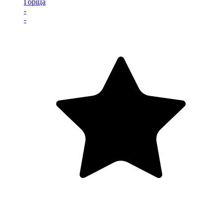
Горіца
-
-