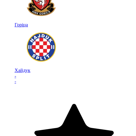
Горіца
Хайдук
-
-