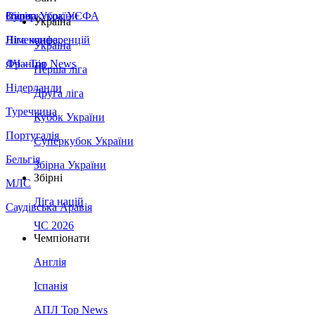
Збірна України
Італія
Суперкубок УЄФА
Україна
Німеччина
Ліга конференцій
Україна
Франція
ЛЧ - Top News
Перша ліга
Нідерланди
Друга ліга
Туреччина
Кубок України
Португалія
Суперкубок України
Бельгія
Збірна України
Збірні
МЛС
Ліга націй
Саудівська Аравія
ЧС 2026
Чемпіонати
Англія
Іспанія
АПЛ Top News