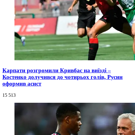
Карпати розгромили Кривбас на виїзді –
Костенко долучився до чотирьох голів, Русин
оформив асист
15 513