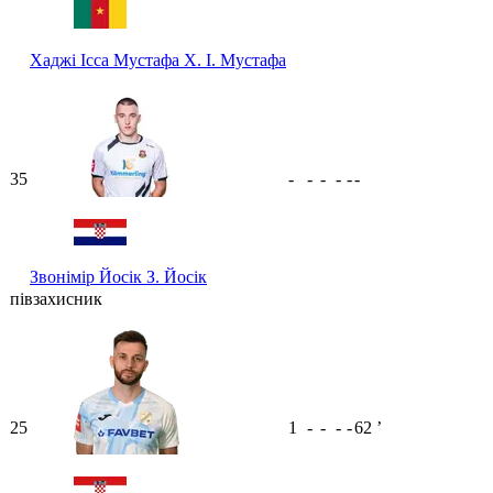
Хаджі Ісса Мустафа
Х. І. Мустафа
35
-
-
-
-
-
-
Звонімір Йосік
З. Йосік
півзахисник
25
1
-
-
-
-
62
ʼ