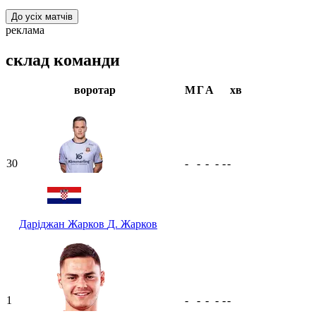
До усіх матчів
реклама
склад команди
воротар
М
Г
А
хв
30
-
-
-
-
-
-
Даріджан Жарков
Д. Жарков
1
-
-
-
-
-
-