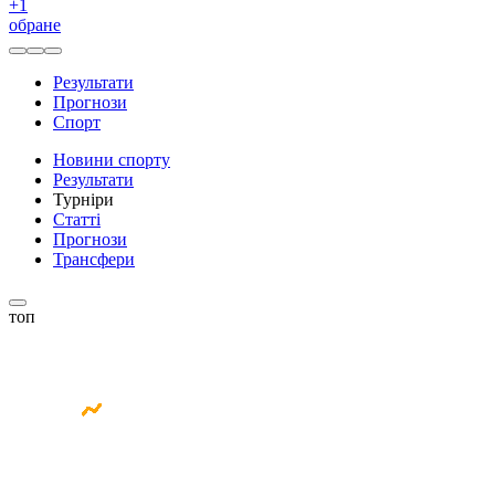
+
1
обране
Результати
Прогнози
Спорт
Новини спорту
Результати
Турніри
Статті
Прогнози
Трансфери
топ