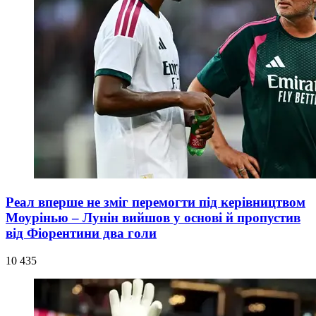
Реал вперше не зміг перемогти під керівництвом
Моурінью – Лунін вийшов у основі й пропустив
від Фіорентини два голи
10 435