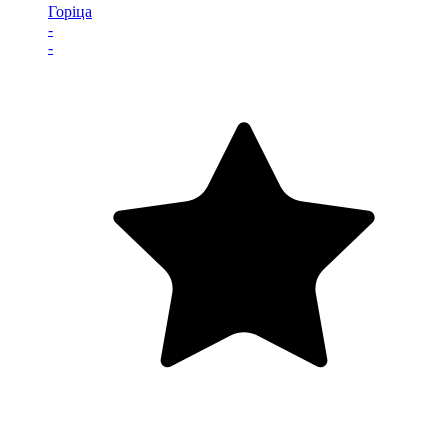
Горіца
-
-