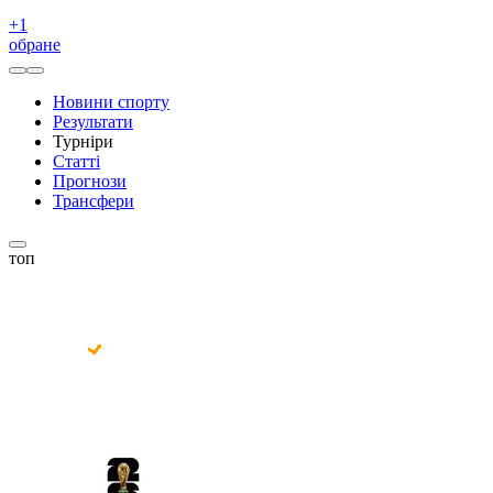
+
1
обране
Новини спорту
Результати
Турніри
Статті
Прогнози
Трансфери
топ