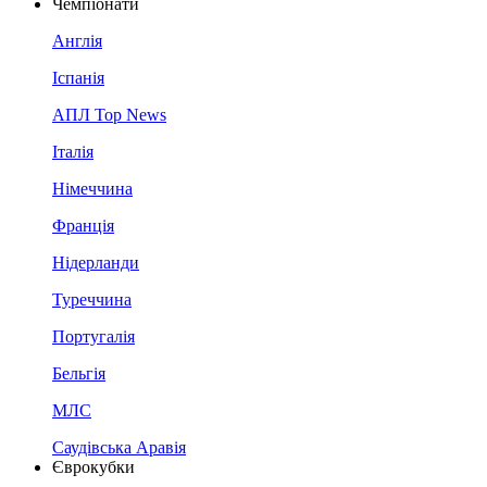
Чемпіонати
Англія
Іспанія
АПЛ Top News
Італія
Німеччина
Франція
Нідерланди
Туреччина
Португалія
Бельгія
МЛС
Саудівська Аравія
Єврокубки