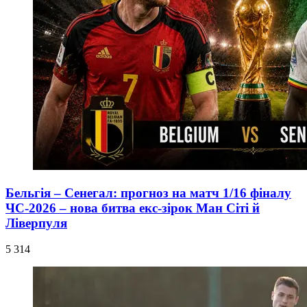
Бельгія – Сенегал: прогноз на матч 1/16 фіналу
ЧС-2026 – нова битва екс-зірок Ман Сіті й
Ліверпуля
5 314