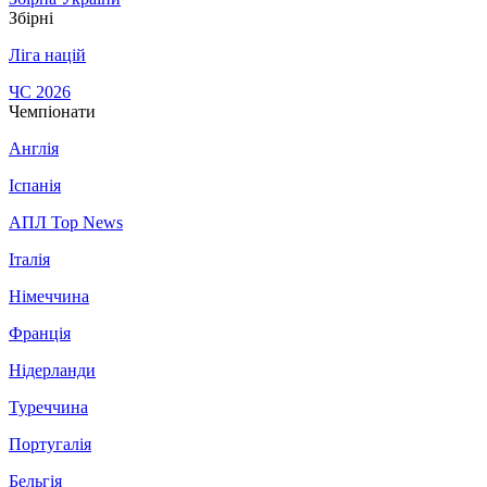
Збірні
Ліга націй
ЧС 2026
Чемпіонати
Англія
Іспанія
АПЛ Top News
Італія
Німеччина
Франція
Нідерланди
Туреччина
Португалія
Бельгія