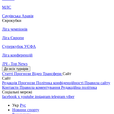
МЛС
Саудівська Аравія
Єврокубки
Ліга чемпіонів
Ліга Європи
Суперкубок УЄФА
Ліга конференцій
ЛЧ - Top News
До всіх турнірів
Статті
Прогнози
Відео
Трансфери
Сайт
Сайт
Редакція
Прогнози
Політика конфіденційності
Правила сайту
Контакти
Правила коментування
Редакційна політика
Соціальні мережі
facebook
x
youtube
instagram
telegram
viber
Укр
Рус
Новини спорту