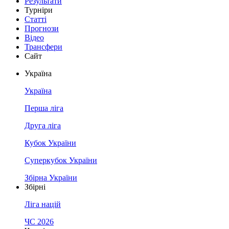
Результати
Турніри
Статті
Прогнози
Відео
Трансфери
Сайт
Україна
Україна
Перша ліга
Друга ліга
Кубок України
Суперкубок України
Збірна України
Збірні
Ліга націй
ЧС 2026