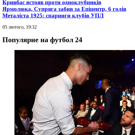
Кривбас встояв проти одноклубників
Ярмолюка, Супряга забив за Епіцентр, 6 голів
Металіста 1925: спаринги клубів УПЛ
05 лютого, 19:32
Популярне на футбол 24