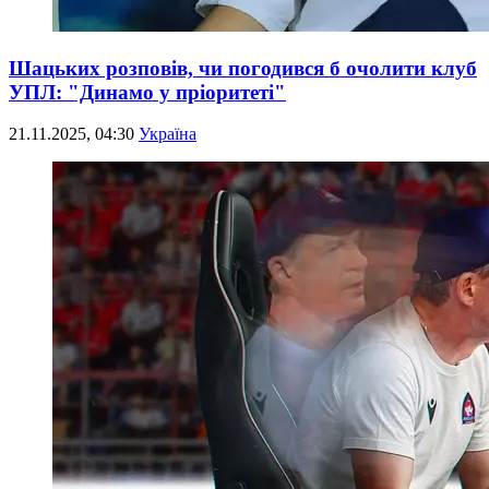
Шацьких розповів, чи погодився б очолити клуб
УПЛ: "Динамо у пріоритеті"
21.11.2025, 04:30
Україна