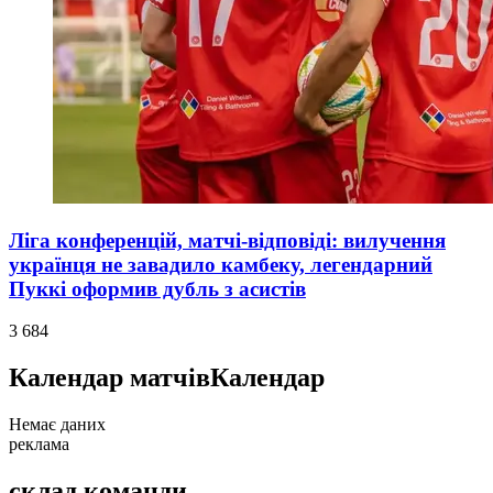
Ліга конференцій, матчі-відповіді: вилучення
українця не завадило камбеку, легендарний
Пуккі оформив дубль з асистів
3 684
Календар матчів
Календар
Немає даних
реклама
склад команди