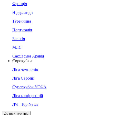
Франція
Нідерланди
Туреччина
Португалія
Бельгія
МЛС
Саудівська Аравія
Єврокубки
Ліга чемпіонів
Ліга Європи
Суперкубок УЄФА
Ліга конференцій
ЛЧ - Top News
До всіх турнірів