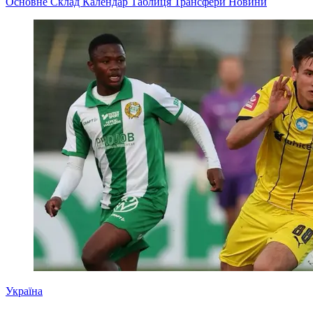
Основне
Склад
Календар
Таблиця
Трансфери
Новини
Україна