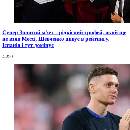
Супер Золотий м'яч – рідкісний трофей, який ще
не взяв Мессі, Шевченко дивує в рейтингу,
Іспанія і тут домінує
4 250