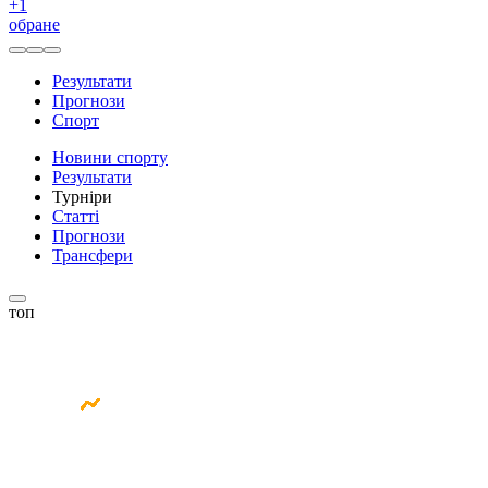
+
1
обране
Результати
Прогнози
Спорт
Новини спорту
Результати
Турніри
Статті
Прогнози
Трансфери
топ