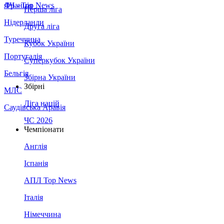
Франція
ЛЧ - Top News
Перша ліга
Нідерланди
Друга ліга
Туреччина
Кубок України
Португалія
Суперкубок України
Бельгія
Збірна України
Збірні
МЛС
Ліга націй
Саудівська Аравія
ЧС 2026
Чемпіонати
Англія
Іспанія
АПЛ Top News
Італія
Німеччина