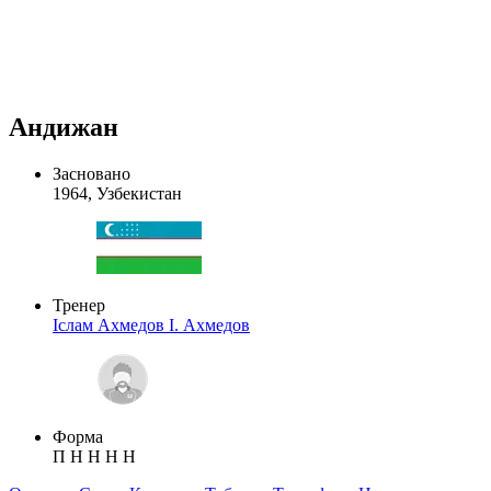
Андижан
Засновано
1964, Узбекистан
Тренер
Іслам Ахмедов
І. Ахмедов
Форма
П
Н
Н
Н
Н