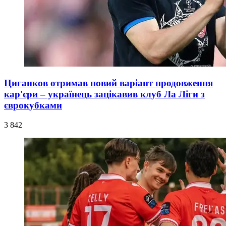
Циганков отримав новий варіант продовження
кар'єри – українець зацікавив клуб Ла Ліги з
єврокубками
3 842