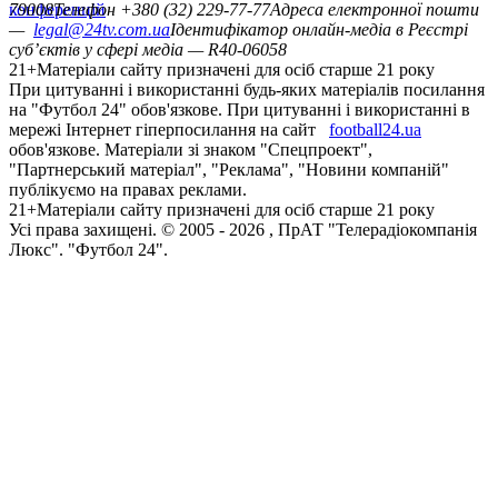
конференцій
79008
Телефон +380 (32) 229-77-77
Адреса електронної пошти
—
legal@24tv.com.ua
Ідентифікатор онлайн-медіа в Реєстрі
суб’єктів у сфері медіа — R40-06058
21+
Матеріали сайту призначені для осіб старше 21 року
При цитуванні і використанні будь-яких матеріалів посилання
на "Футбол 24" обов'язкове. При цитуванні і використанні в
мережі Інтернет гіперпосилання на сайт
football24.ua
обов'язкове. Матеріали зі знаком "Спецпроект",
"Партнерський матеріал", "Реклама", "Новини компаній"
публікуємо на правах реклами.
21+
Матеріали сайту призначені для осіб старше 21 року
Усi права захищенi. © 2005 -
2026
, ПрАТ "Телерадіокомпанія
Люкс". "Футбол 24".