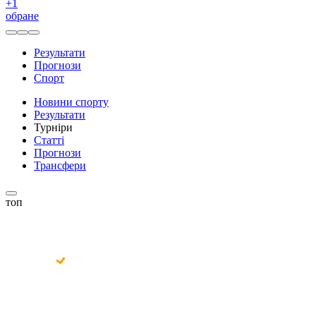
+
1
обране
Результати
Прогнози
Спорт
Новини спорту
Результати
Турніри
Статті
Прогнози
Трансфери
топ