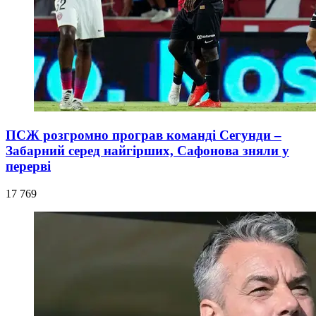
ПСЖ розгромно програв команді Сегунди –
Забарний серед найгірших, Сафонова зняли у
перерві
17 769