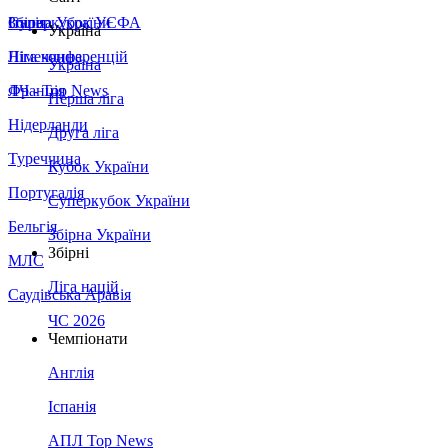
Збірна України
Італія
Суперкубок УЄФА
Україна
Німеччина
Ліга конференцій
Україна
Франція
ЛЧ - Top News
Перша ліга
Нідерланди
Друга ліга
Туреччина
Кубок України
Португалія
Суперкубок України
Бельгія
Збірна України
Збірні
МЛС
Ліга націй
Саудівська Аравія
ЧС 2026
Чемпіонати
Англія
Іспанія
АПЛ Top News