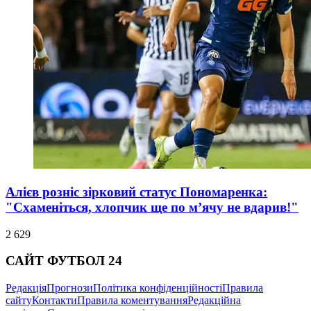
Алієв розніс зірковий статус Пономаренка:
"Схаменіться, хлопчик ще по м’ячу не вдарив!"
2 629
САЙТ ФУТБОЛ 24
Редакція
Прогнози
Політика конфіденційності
Правила
сайту
Контакти
Правила коментування
Редакційна