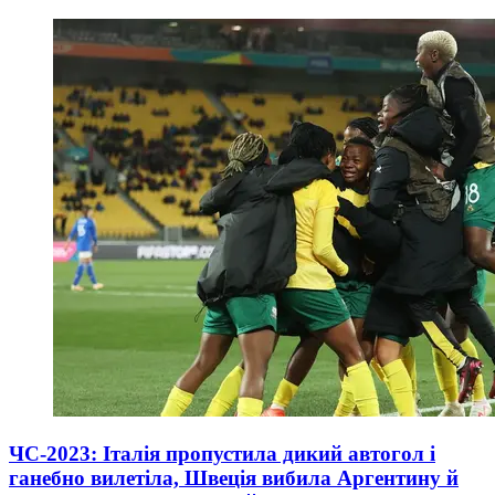
ЧС-2023: Італія пропустила дикий автогол і
ганебно вилетіла, Швеція вибила Аргентину й