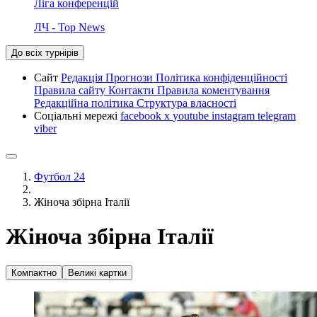
Ліга конференцій
ЛЧ - Top News
До всіх турнірів
Сайт
Редакція
Прогнози
Політика конфіденційності
Правила сайту
Контакти
Правила коментування
Редакційна політика
Структура власності
Соціальні мережі
facebook
x
youtube
instagram
telegram
viber
Футбол 24
Жіноча збірна Італії
Жіноча збірна Італії
Компактно
Великі картки