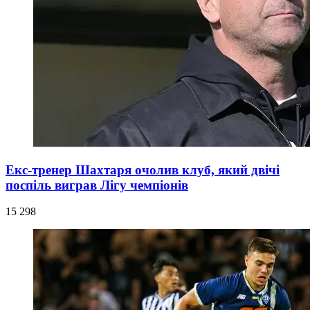
Екс-тренер Шахтаря очолив клуб, який двічі
поспіль виграв Лігу чемпіонів
15 298