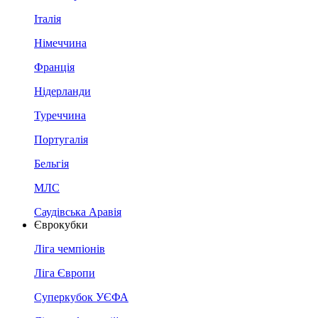
Італія
Німеччина
Франція
Нідерланди
Туреччина
Португалія
Бельгія
МЛС
Саудівська Аравія
Єврокубки
Ліга чемпіонів
Ліга Європи
Суперкубок УЄФА