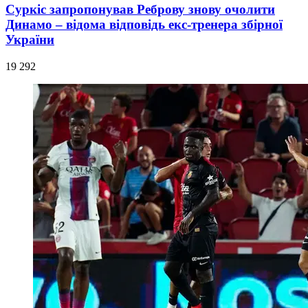
Суркіс запропонував Реброву знову очолити
Динамо – відома відповідь екс-тренера збірної
України
19 292