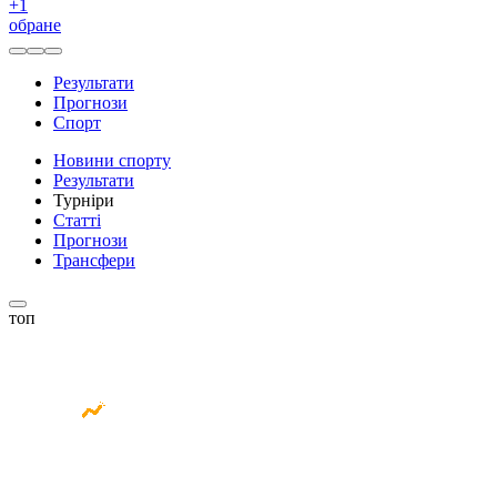
+
1
обране
Результати
Прогнози
Спорт
Новини спорту
Результати
Турніри
Статті
Прогнози
Трансфери
топ