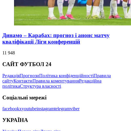
Динамо – Карабах: прогноз і анонс матчу
кваліфікації Ліги конференцій
11 948
САЙТ ФУТБОЛ 24
Редакція
Прогнози
Політика конфіденційності
Правила
сайту
Контакти
Правила коментування
Редакційна
політика
Структура власності
Соціальні мережі
facebook
x
youtube
instagram
telegram
viber
УКРАЇНА