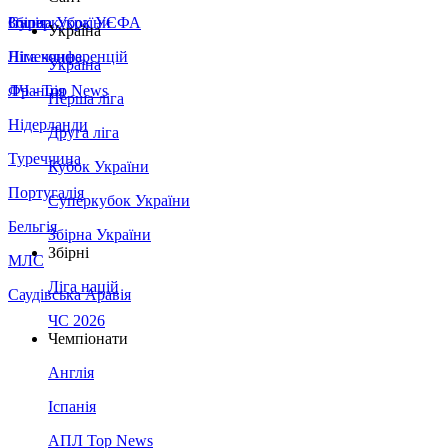
Збірна України
Італія
Суперкубок УЄФА
Україна
Німеччина
Ліга конференцій
Україна
Франція
ЛЧ - Top News
Перша ліга
Нідерланди
Друга ліга
Туреччина
Кубок України
Португалія
Суперкубок України
Бельгія
Збірна України
Збірні
МЛС
Ліга націй
Саудівська Аравія
ЧС 2026
Чемпіонати
Англія
Іспанія
АПЛ Top News