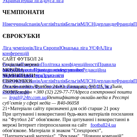
Україна
Перша ліга
Друга ліга
ЧЕМПІОНАТИ
Німеччина
Іспанія
Англія
Італія
Бельгія
МЛС
Нідерланди
Франція
П
ЄВРОКУБКИ
Ліга чемпіонів
Ліга Європи
Юнацька ліга УЄФА
Ліга
конференцій
САЙТ ФУТБОЛ 24
Редакція
Соціальні мережі
Прогнози
Політика конфіденційності
Правила
сайту
facebook
УКРАЇНА
Контакти
x
youtube
Правила коментування
instagram
telegram
viber
Редакційна
політика
Україна
ЧЕМПІОНАТИ
Перша ліга
Структура власності
Друга ліга
Німеччина
ЄВРОКУБКИ
Іспанія
Англія
Італія
Бельгія
МЛС
Нідерланди
Франція
П
Ліга чемпіонів
Онлайн-медіа «Футбол 24»
Ліга Європи
Юнацька ліга УЄФА
пл. Галицька, буд. 15, м. Львів,
Ліга
конференцій
79008
Телефон +380 (32) 229-77-77
Адреса електронної пошти
—
legal@24tv.com.ua
Ідентифікатор онлайн-медіа в Реєстрі
суб’єктів у сфері медіа — R40-06058
21+
Матеріали сайту призначені для осіб старше 21 року
При цитуванні і використанні будь-яких матеріалів посилання
на "Футбол 24" обов'язкове. При цитуванні і використанні в
мережі Інтернет гіперпосилання на сайт
football24.ua
обов'язкове. Матеріали зі знаком "Спецпроект",
"Партнерський матеріал", "Реклама", "Новини компаній"