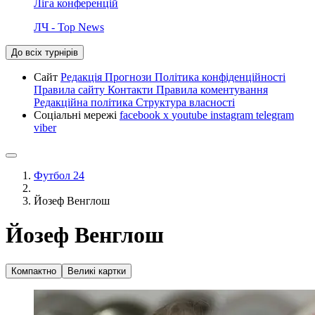
Ліга конференцій
ЛЧ - Top News
До всіх турнірів
Сайт
Редакція
Прогнози
Політика конфіденційності
Правила сайту
Контакти
Правила коментування
Редакційна політика
Структура власності
Соціальні мережі
facebook
x
youtube
instagram
telegram
viber
Футбол 24
Йозеф Венглош
Йозеф Венглош
Компактно
Великі картки