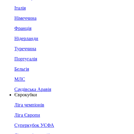
Італія
Німеччина
Франція
Нідерланди
Туреччина
Португалія
Бельгія
МЛС
Саудівська Аравія
Єврокубки
Ліга чемпіонів
Ліга Європи
Суперкубок УЄФА