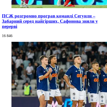
ПСЖ розгромно програв команді Сегунди –
Забарний серед найгірших, Сафонова зняли у
перерві
16 846