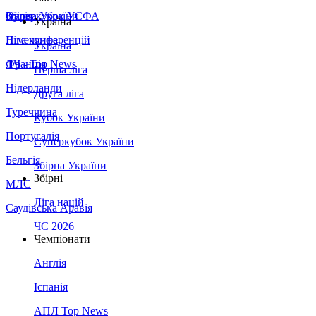
Збірна України
Італія
Суперкубок УЄФА
Україна
Німеччина
Ліга конференцій
Україна
Франція
ЛЧ - Top News
Перша ліга
Нідерланди
Друга ліга
Туреччина
Кубок України
Португалія
Суперкубок України
Бельгія
Збірна України
Збірні
МЛС
Ліга націй
Саудівська Аравія
ЧС 2026
Чемпіонати
Англія
Іспанія
АПЛ Top News