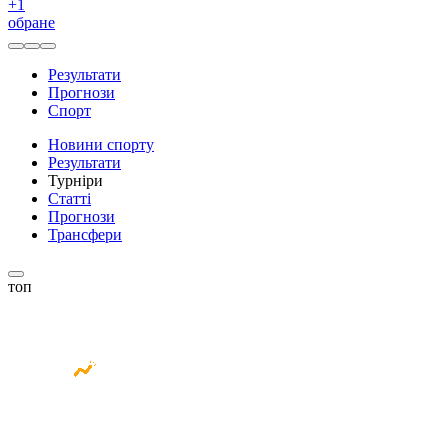
+
1
обране
Результати
Прогнози
Спорт
Новини спорту
Результати
Турніри
Статті
Прогнози
Трансфери
топ