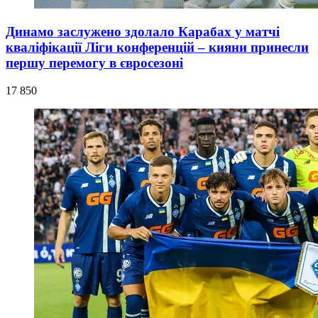
Динамо заслужено здолало Карабах у матчі
кваліфікації Ліги конференцій – кияни принесли
першу перемогу в євросезоні
17 850