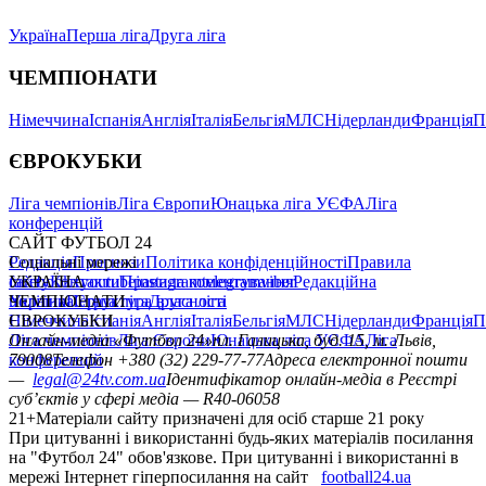
Україна
Перша ліга
Друга ліга
ЧЕМПІОНАТИ
Німеччина
Іспанія
Англія
Італія
Бельгія
МЛС
Нідерланди
Франція
П
ЄВРОКУБКИ
Ліга чемпіонів
Ліга Європи
Юнацька ліга УЄФА
Ліга
конференцій
САЙТ ФУТБОЛ 24
Редакція
Соціальні мережі
Прогнози
Політика конфіденційності
Правила
сайту
facebook
УКРАЇНА
Контакти
x
youtube
Правила коментування
instagram
telegram
viber
Редакційна
політика
Україна
ЧЕМПІОНАТИ
Перша ліга
Структура власності
Друга ліга
Німеччина
ЄВРОКУБКИ
Іспанія
Англія
Італія
Бельгія
МЛС
Нідерланди
Франція
П
Ліга чемпіонів
Онлайн-медіа «Футбол 24»
Ліга Європи
Юнацька ліга УЄФА
пл. Галицька, буд. 15, м. Львів,
Ліга
конференцій
79008
Телефон +380 (32) 229-77-77
Адреса електронної пошти
—
legal@24tv.com.ua
Ідентифікатор онлайн-медіа в Реєстрі
суб’єктів у сфері медіа — R40-06058
21+
Матеріали сайту призначені для осіб старше 21 року
При цитуванні і використанні будь-яких матеріалів посилання
на "Футбол 24" обов'язкове. При цитуванні і використанні в
мережі Інтернет гіперпосилання на сайт
football24.ua