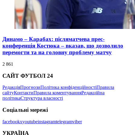
Динамо – Карабах: післяматчева прес-
конференція Костюка – вказав, що дозволило
перемогти та на головну проблему матчу
2 861
САЙТ ФУТБОЛ 24
Редакція
Прогнози
Політика конфіденційності
Правила
сайту
Контакти
Правила коментування
Редакційна
політика
Структура власності
Соціальні мережі
facebook
x
youtube
instagram
telegram
viber
УКРАЇНА