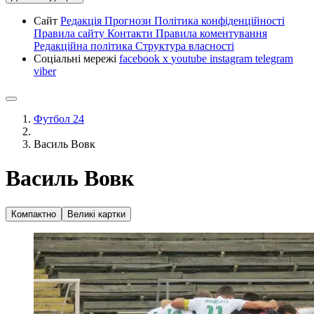
Сайт
Редакція
Прогнози
Політика конфіденційності
Правила сайту
Контакти
Правила коментування
Редакційна політика
Структура власності
Соціальні мережі
facebook
x
youtube
instagram
telegram
viber
Футбол 24
Василь Вовк
Василь Вовк
Компактно
Великі картки