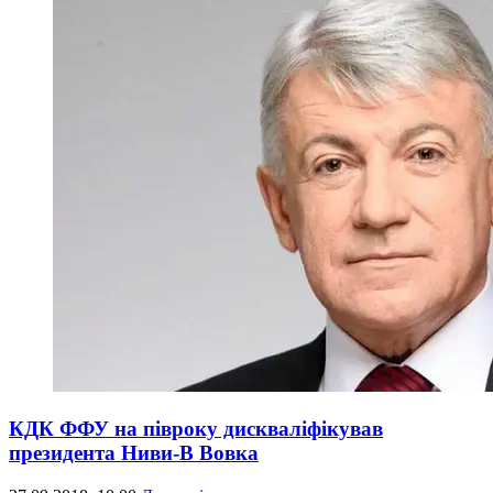
КДК ФФУ на півроку дискваліфікував
президента Ниви-В Вовка