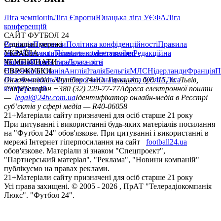
Ліга чемпіонів
Ліга Європи
Юнацька ліга УЄФА
Ліга
конференцій
САЙТ ФУТБОЛ 24
Редакція
Соціальні мережі
Прогнози
Політика конфіденційності
Правила
сайту
facebook
УКРАЇНА
Контакти
x
youtube
Правила коментування
instagram
telegram
viber
Редакційна
політика
Україна
ЧЕМПІОНАТИ
Перша ліга
Структура власності
Друга ліга
Німеччина
ЄВРОКУБКИ
Іспанія
Англія
Італія
Бельгія
МЛС
Нідерланди
Франція
П
Ліга чемпіонів
Онлайн-медіа «Футбол 24»
Ліга Європи
Юнацька ліга УЄФА
пл. Галицька, буд. 15, м. Львів,
Ліга
конференцій
79008
Телефон +380 (32) 229-77-77
Адреса електронної пошти
—
legal@24tv.com.ua
Ідентифікатор онлайн-медіа в Реєстрі
суб’єктів у сфері медіа — R40-06058
21+
Матеріали сайту призначені для осіб старше 21 року
При цитуванні і використанні будь-яких матеріалів посилання
на "Футбол 24" обов'язкове. При цитуванні і використанні в
мережі Інтернет гіперпосилання на сайт
football24.ua
обов'язкове. Матеріали зі знаком "Спецпроект",
"Партнерський матеріал", "Реклама", "Новини компаній"
публікуємо на правах реклами.
21+
Матеріали сайту призначені для осіб старше 21 року
Усi права захищенi. © 2005 -
2026
, ПрАТ "Телерадіокомпанія
Люкс". "Футбол 24".