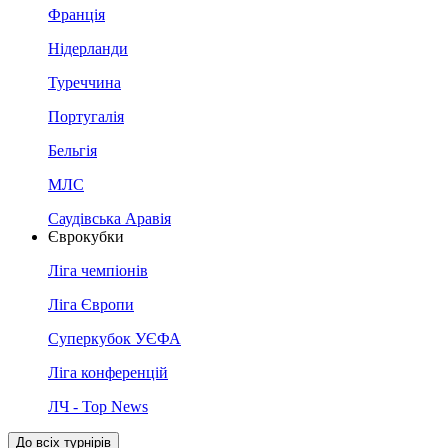
Франція
Нідерланди
Туреччина
Португалія
Бельгія
МЛС
Саудівська Аравія
Єврокубки
Ліга чемпіонів
Ліга Європи
Суперкубок УЄФА
Ліга конференцій
ЛЧ - Top News
До всіх турнірів