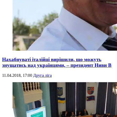
Нахабнуваті італійці вирішили, що можуть
знущатись над українцями, – президент Ниви В
11.04.2018, 17:00
Друга ліга