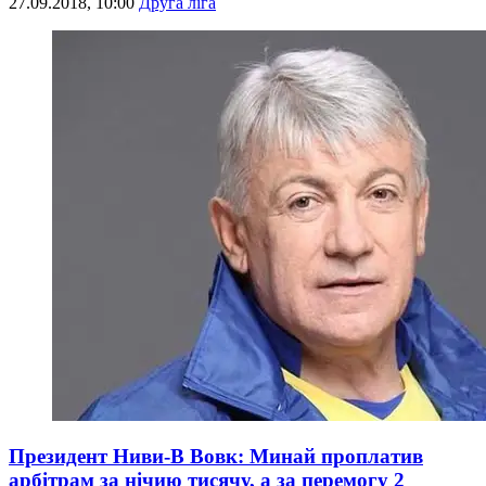
27.09.2018, 10:00
Друга ліга
Президент Ниви-В Вовк: Минай проплатив
арбітрам за нічию тисячу, а за перемогу 2