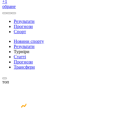
+
1
обране
Результати
Прогнози
Спорт
Новини спорту
Результати
Турніри
Статті
Прогнози
Трансфери
топ