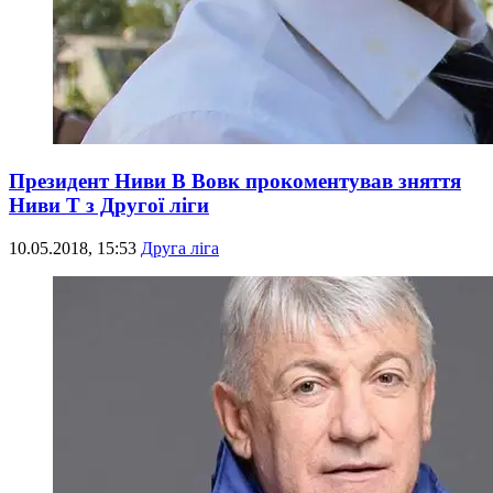
Президент Ниви В Вовк прокоментував зняття
Ниви Т з Другої ліги
10.05.2018, 15:53
Друга ліга