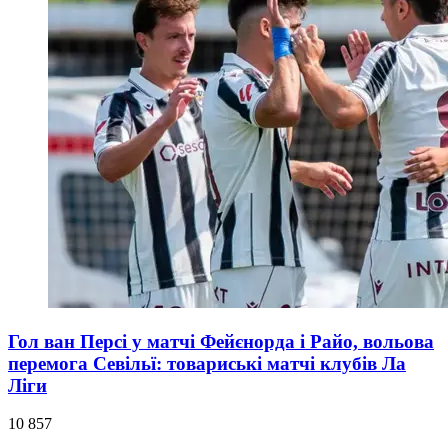
Гол ван Персі у матчі Фейєнорда і Райо, вольова
перемога Севільї: товариські матчі клубів Ла
Ліги
10 857