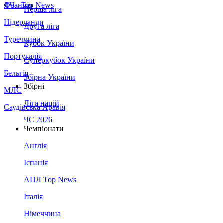
Франція
ЛЧ - Top News
Перша ліга
Нідерланди
Друга ліга
Туреччина
Кубок України
Португалія
Суперкубок України
Бельгія
Збірна України
Збірні
МЛС
Ліга націй
Саудівська Аравія
ЧС 2026
Чемпіонати
Англія
Іспанія
АПЛ Top News
Італія
Німеччина