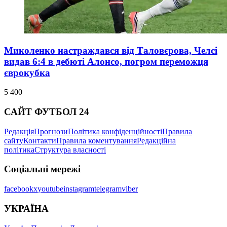
Миколенко настраждався від Таловєрова, Челсі
видав 6:4 в дебюті Алонсо, погром переможця
єврокубка
5 400
САЙТ ФУТБОЛ 24
Редакція
Прогнози
Політика конфіденційності
Правила
сайту
Контакти
Правила коментування
Редакційна
політика
Структура власності
Соціальні мережі
facebook
x
youtube
instagram
telegram
viber
УКРАЇНА