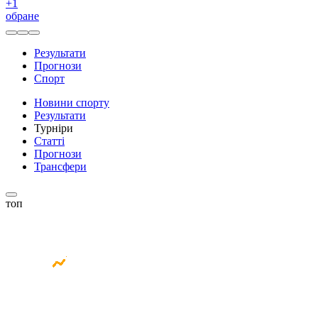
+
1
обране
Результати
Прогнози
Спорт
Новини спорту
Результати
Турніри
Статті
Прогнози
Трансфери
топ