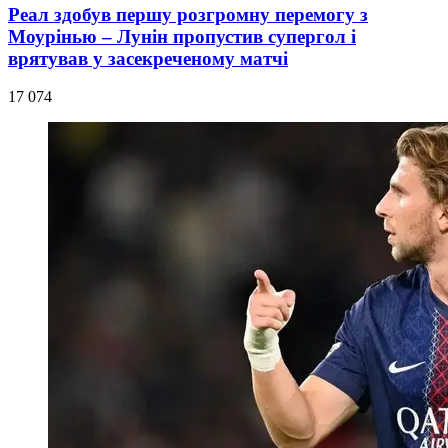
Реал здобув першу розгромну перемогу з
Моурінью – Лунін пропустив супергол і
врятував у засекреченому матчі
17 074