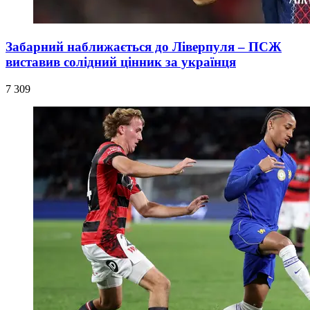
Забарний наближається до Ліверпуля – ПСЖ
виставив солідний цінник за українця
7 309