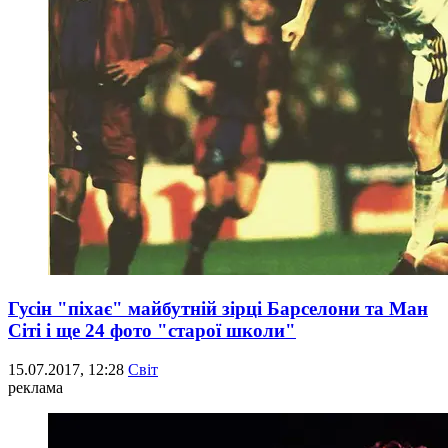
Гусін "піхає" майбутній зірці Барселони та Ман
Сіті і ще 24 фото "старої школи"
15.07.2017, 12:28
Світ
реклама