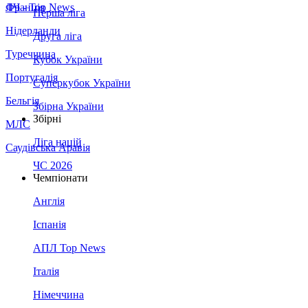
Франція
ЛЧ - Top News
Перша ліга
Нідерланди
Друга ліга
Туреччина
Кубок України
Португалія
Суперкубок України
Бельгія
Збірна України
Збірні
МЛС
Ліга націй
Саудівська Аравія
ЧС 2026
Чемпіонати
Англія
Іспанія
АПЛ Top News
Італія
Німеччина