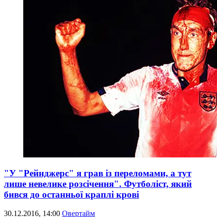
"У "Рейнджерс" я грав із переломами, а тут
лише невелике розсічення". Футболіст, який
бився до останньої краплі крові
30.12.2016, 14:00
Овертайм