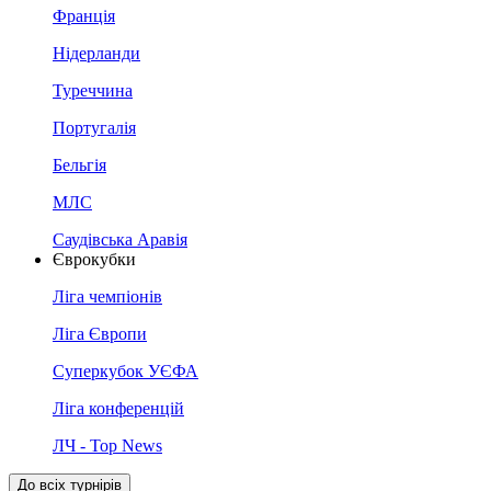
Франція
Нідерланди
Туреччина
Португалія
Бельгія
МЛС
Саудівська Аравія
Єврокубки
Ліга чемпіонів
Ліга Європи
Суперкубок УЄФА
Ліга конференцій
ЛЧ - Top News
До всіх турнірів