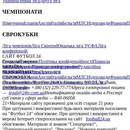
Україна
Перша ліга
Друга ліга
ЧЕМПІОНАТИ
Німеччина
Іспанія
Англія
Італія
Бельгія
МЛС
Нідерланди
Франція
П
ЄВРОКУБКИ
Ліга чемпіонів
Ліга Європи
Юнацька ліга УЄФА
Ліга
конференцій
САЙТ ФУТБОЛ 24
Редакція
Соціальні мережі
Прогнози
Політика конфіденційності
Правила
сайту
facebook
УКРАЇНА
Контакти
x
youtube
Правила коментування
instagram
telegram
viber
Редакційна
політика
Україна
ЧЕМПІОНАТИ
Перша ліга
Структура власності
Друга ліга
Німеччина
ЄВРОКУБКИ
Іспанія
Англія
Італія
Бельгія
МЛС
Нідерланди
Франція
П
Ліга чемпіонів
Онлайн-медіа «Футбол 24»
Ліга Європи
Юнацька ліга УЄФА
пл. Галицька, буд. 15, м. Львів,
Ліга
конференцій
79008
Телефон +380 (32) 229-77-77
Адреса електронної пошти
—
legal@24tv.com.ua
Ідентифікатор онлайн-медіа в Реєстрі
суб’єктів у сфері медіа — R40-06058
21+
Матеріали сайту призначені для осіб старше 21 року
При цитуванні і використанні будь-яких матеріалів посилання
на "Футбол 24" обов'язкове. При цитуванні і використанні в
мережі Інтернет гіперпосилання на сайт
football24.ua
обов'язкове. Матеріали зі знаком "Спецпроект",
"Партнерський матеріал", "Реклама", "Новини компаній"