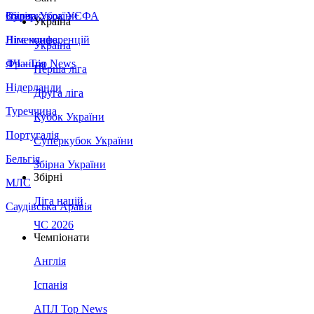
Збірна України
Італія
Суперкубок УЄФА
Україна
Німеччина
Ліга конференцій
Україна
Франція
ЛЧ - Top News
Перша ліга
Нідерланди
Друга ліга
Туреччина
Кубок України
Португалія
Суперкубок України
Бельгія
Збірна України
Збірні
МЛС
Ліга націй
Саудівська Аравія
ЧС 2026
Чемпіонати
Англія
Іспанія
АПЛ Top News