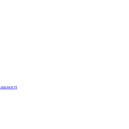
ласності