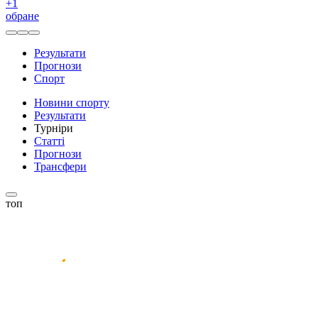
+
1
обране
Результати
Прогнози
Спорт
Новини спорту
Результати
Турніри
Статті
Прогнози
Трансфери
топ