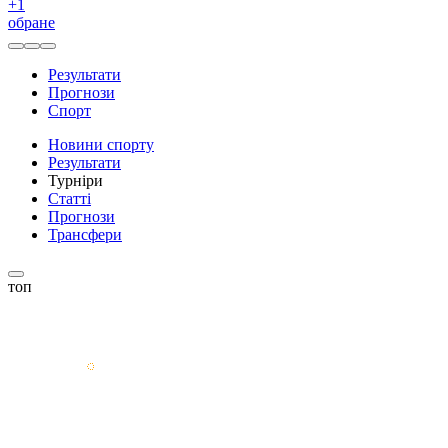
+
1
обране
Результати
Прогнози
Спорт
Новини спорту
Результати
Турніри
Статті
Прогнози
Трансфери
топ