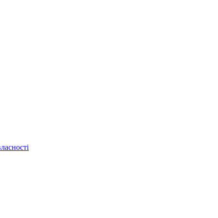
ласності