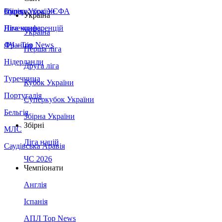
Збірна України
Італія
Суперкубок УЄФА
Україна
Німеччина
Ліга конференцій
Україна
Франція
ЛЧ - Top News
Перша ліга
Нідерланди
Друга ліга
Туреччина
Кубок України
Португалія
Суперкубок України
Бельгія
Збірна України
Збірні
МЛС
Ліга націй
Саудівська Аравія
ЧС 2026
Чемпіонати
Англія
Іспанія
АПЛ Top News