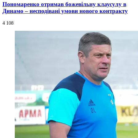
Пономаренко отримав божевільну клаусулу в
Динамо – несподівані умови нового контракту
4 108