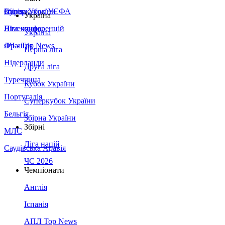
Збірна України
Італія
Суперкубок УЄФА
Україна
Німеччина
Ліга конференцій
Україна
Франція
ЛЧ - Top News
Перша ліга
Нідерланди
Друга ліга
Туреччина
Кубок України
Португалія
Суперкубок України
Бельгія
Збірна України
Збірні
МЛС
Ліга націй
Саудівська Аравія
ЧС 2026
Чемпіонати
Англія
Іспанія
АПЛ Top News