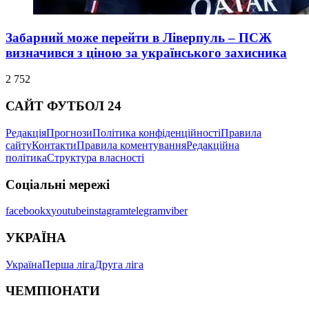
Забарний може перейти в Ліверпуль – ПСЖ
визначився з ціною за українського захисника
2 752
САЙТ ФУТБОЛ 24
Редакція
Прогнози
Політика конфіденційності
Правила
сайту
Контакти
Правила коментування
Редакційна
політика
Структура власності
Соціальні мережі
facebook
x
youtube
instagram
telegram
viber
УКРАЇНА
Україна
Перша ліга
Друга ліга
ЧЕМПІОНАТИ