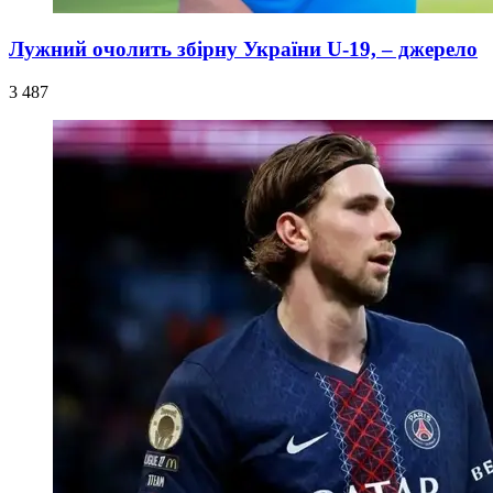
Лужний очолить збірну України U-19, – джерело
3 487