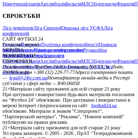
Німеччина
Іспанія
Англія
Італія
Бельгія
МЛС
Нідерланди
Франція
П
ЄВРОКУБКИ
Ліга чемпіонів
Ліга Європи
Юнацька ліга УЄФА
Ліга
конференцій
САЙТ ФУТБОЛ 24
Редакція
Соціальні мережі
Прогнози
Політика конфіденційності
Правила
сайту
facebook
УКРАЇНА
Контакти
x
youtube
Правила коментування
instagram
telegram
viber
Редакційна
політика
Україна
ЧЕМПІОНАТИ
Перша ліга
Структура власності
Друга ліга
Німеччина
ЄВРОКУБКИ
Іспанія
Англія
Італія
Бельгія
МЛС
Нідерланди
Франція
П
Ліга чемпіонів
Онлайн-медіа «Футбол 24»
Ліга Європи
Юнацька ліга УЄФА
пл. Галицька, буд. 15, м. Львів,
Ліга
конференцій
79008
Телефон +380 (32) 229-77-77
Адреса електронної пошти
—
legal@24tv.com.ua
Ідентифікатор онлайн-медіа в Реєстрі
суб’єктів у сфері медіа — R40-06058
21+
Матеріали сайту призначені для осіб старше 21 року
При цитуванні і використанні будь-яких матеріалів посилання
на "Футбол 24" обов'язкове. При цитуванні і використанні в
мережі Інтернет гіперпосилання на сайт
football24.ua
обов'язкове. Матеріали зі знаком "Спецпроект",
"Партнерський матеріал", "Реклама", "Новини компаній"
публікуємо на правах реклами.
21+
Матеріали сайту призначені для осіб старше 21 року
Усi права захищенi. © 2005 -
2026
, ПрАТ "Телерадіокомпанія