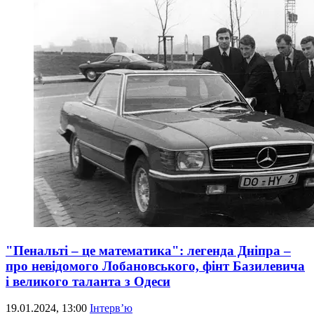
"Пенальті – це математика": легенда Дніпра –
про невідомого Лобановського, фінт Базилевича
і великого таланта з Одеси
19.01.2024, 13:00
Інтерв’ю