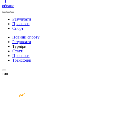
+
1
обране
Результати
Прогнози
Спорт
Новини спорту
Результати
Турніри
Статті
Прогнози
Трансфери
топ