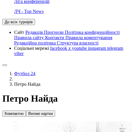
Ліга конференцій
ЛЧ - Top News
До всіх турнірів
Сайт
Редакція
Прогнози
Політика конфіденційності
Правила сайту
Контакти
Правила коментування
Редакційна політика
Структура власності
Соціальні мережі
facebook
x
youtube
instagram
telegram
viber
Футбол 24
Петро Найда
Петро Найда
Компактно
Великі картки