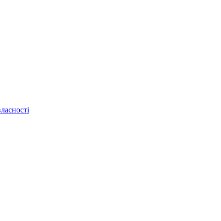
ласності