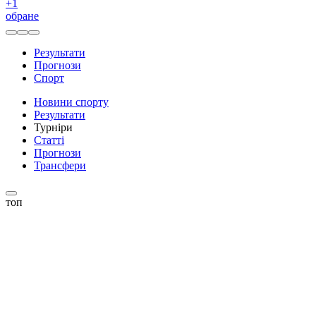
+
1
обране
Результати
Прогнози
Спорт
Новини спорту
Результати
Турніри
Статті
Прогнози
Трансфери
топ