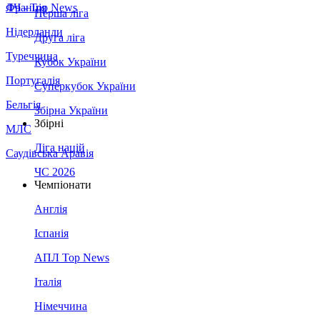
Франція
ЛЧ - Top News
Перша ліга
Нідерланди
Друга ліга
Туреччина
Кубок України
Португалія
Суперкубок України
Бельгія
Збірна України
Збірні
МЛС
Ліга націй
Саудівська Аравія
ЧС 2026
Чемпіонати
Англія
Іспанія
АПЛ Top News
Італія
Німеччина