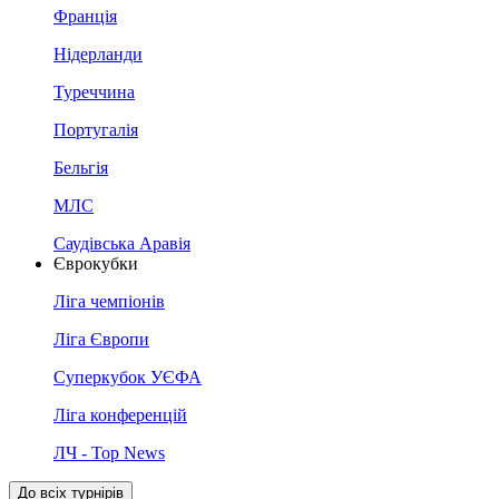
Франція
Нідерланди
Туреччина
Португалія
Бельгія
МЛС
Саудівська Аравія
Єврокубки
Ліга чемпіонів
Ліга Європи
Суперкубок УЄФА
Ліга конференцій
ЛЧ - Top News
До всіх турнірів