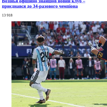
Возінья офіційно знайшов новий клуб –
приєднався до 34-разового чемпіона
13 918