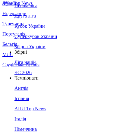
Франція
ЛЧ - Top News
Перша ліга
Нідерланди
Друга ліга
Туреччина
Кубок України
Португалія
Суперкубок України
Бельгія
Збірна України
Збірні
МЛС
Ліга націй
Саудівська Аравія
ЧС 2026
Чемпіонати
Англія
Іспанія
АПЛ Top News
Італія
Німеччина