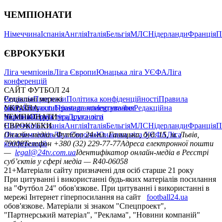
ЧЕМПІОНАТИ
Німеччина
Іспанія
Англія
Італія
Бельгія
МЛС
Нідерланди
Франція
П
ЄВРОКУБКИ
Ліга чемпіонів
Ліга Європи
Юнацька ліга УЄФА
Ліга
конференцій
САЙТ ФУТБОЛ 24
Редакція
Соціальні мережі
Прогнози
Політика конфіденційності
Правила
сайту
facebook
УКРАЇНА
Контакти
x
youtube
Правила коментування
instagram
telegram
viber
Редакційна
політика
Україна
ЧЕМПІОНАТИ
Перша ліга
Структура власності
Друга ліга
Німеччина
ЄВРОКУБКИ
Іспанія
Англія
Італія
Бельгія
МЛС
Нідерланди
Франція
П
Ліга чемпіонів
Онлайн-медіа «Футбол 24»
Ліга Європи
Юнацька ліга УЄФА
пл. Галицька, буд. 15, м. Львів,
Ліга
конференцій
79008
Телефон +380 (32) 229-77-77
Адреса електронної пошти
—
legal@24tv.com.ua
Ідентифікатор онлайн-медіа в Реєстрі
суб’єктів у сфері медіа — R40-06058
21+
Матеріали сайту призначені для осіб старше 21 року
При цитуванні і використанні будь-яких матеріалів посилання
на "Футбол 24" обов'язкове. При цитуванні і використанні в
мережі Інтернет гіперпосилання на сайт
football24.ua
обов'язкове. Матеріали зі знаком "Спецпроект",
"Партнерський матеріал", "Реклама", "Новини компаній"