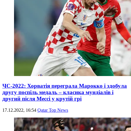
ЧС-2022: Хорватія переграла Марокко і здобула
другу поспіль медаль – класика мундіалів і
другий після Мессі у крутій грі
17.12.2022, 16:54
Qatar Top News