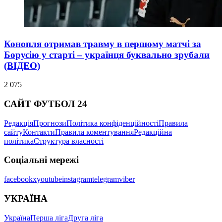
Конопля отримав травму в першому матчі за
Борусію у старті – українця буквально зрубали
(ВІДЕО)
2 075
САЙТ ФУТБОЛ 24
Редакція
Прогнози
Політика конфіденційності
Правила
сайту
Контакти
Правила коментування
Редакційна
політика
Структура власності
Соціальні мережі
facebook
x
youtube
instagram
telegram
viber
УКРАЇНА
Україна
Перша ліга
Друга ліга