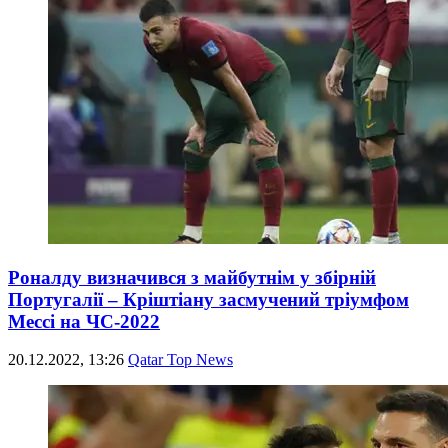
Роналду визначився з майбутнім у збірній
Португалії – Кріштіану засмучений тріумфом
Мессі на ЧС-2022
20.12.2022, 13:26
Qatar Top News