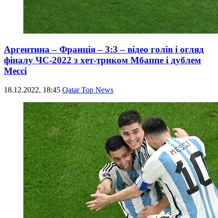
Аргентина – Франція – 3:3 – відео голів і огляд
фіналу ЧС-2022 з хет-триком Мбаппе і дублем
Мессі
18.12.2022, 18:45
Qatar Top News