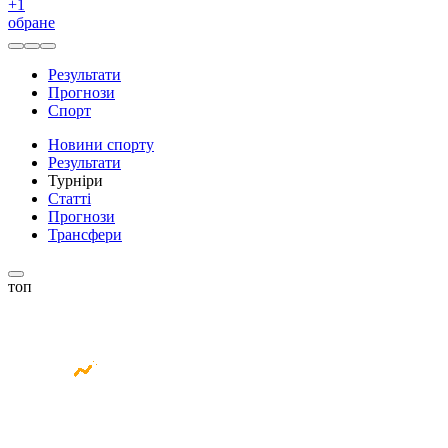
+
1
обране
Результати
Прогнози
Спорт
Новини спорту
Результати
Турніри
Статті
Прогнози
Трансфери
топ