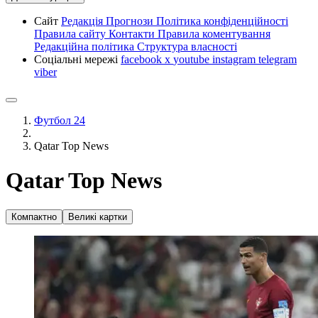
Сайт
Редакція
Прогнози
Політика конфіденційності
Правила сайту
Контакти
Правила коментування
Редакційна політика
Структура власності
Соціальні мережі
facebook
x
youtube
instagram
telegram
viber
Футбол 24
Qatar Top News
Qatar Top News
Компактно
Великі картки