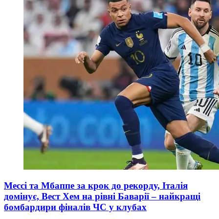
Мессі та Мбаппе за крок до рекорду, Італія
домінує, Вест Хем на рівні Баварії – найкращі
бомбардири фіналів ЧС у клубах