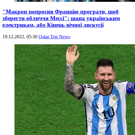
"Макрон попросив Францію програти, щоб
зберегти обличчя Мессі": шана українським
електрикам, або Кінець вічної дискусії
19.12.2022, 05:30
Qatar Top News