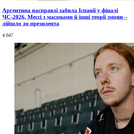
Аргентина насправді забила Іспанії у фіналі
ЧС-2026, Мессі з масонами й інші теорії змови –
дійшло до президента
4 047