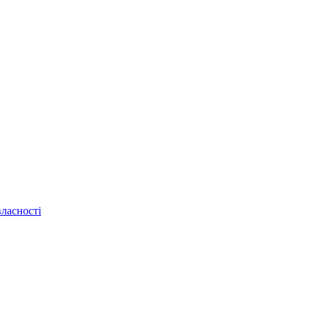
ласності