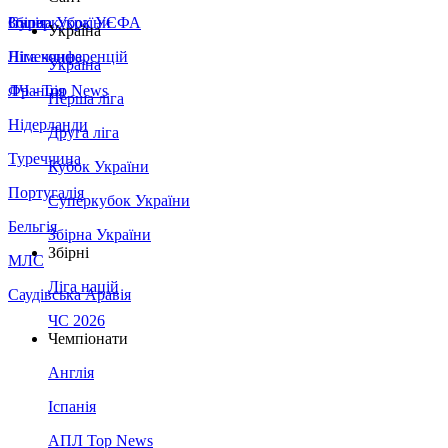
Збірна України
Італія
Суперкубок УЄФА
Україна
Німеччина
Ліга конференцій
Україна
Франція
ЛЧ - Top News
Перша ліга
Нідерланди
Друга ліга
Туреччина
Кубок України
Португалія
Суперкубок України
Бельгія
Збірна України
Збірні
МЛС
Ліга націй
Саудівська Аравія
ЧС 2026
Чемпіонати
Англія
Іспанія
АПЛ Top News