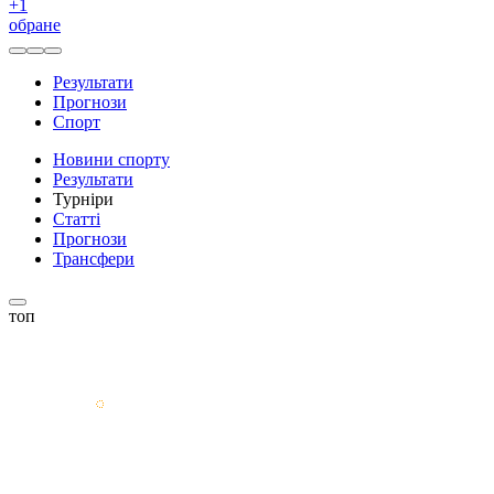
+
1
обране
Результати
Прогнози
Спорт
Новини спорту
Результати
Турніри
Статті
Прогнози
Трансфери
топ