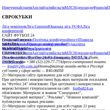
Німеччина
Іспанія
Англія
Італія
Бельгія
МЛС
Нідерланди
Франція
П
ЄВРОКУБКИ
Ліга чемпіонів
Ліга Європи
Юнацька ліга УЄФА
Ліга
конференцій
САЙТ ФУТБОЛ 24
Редакція
Соціальні мережі
Прогнози
Політика конфіденційності
Правила
сайту
facebook
УКРАЇНА
Контакти
x
youtube
Правила коментування
instagram
telegram
viber
Редакційна
політика
Україна
ЧЕМПІОНАТИ
Перша ліга
Структура власності
Друга ліга
Німеччина
ЄВРОКУБКИ
Іспанія
Англія
Італія
Бельгія
МЛС
Нідерланди
Франція
П
Ліга чемпіонів
Онлайн-медіа «Футбол 24»
Ліга Європи
Юнацька ліга УЄФА
пл. Галицька, буд. 15, м. Львів,
Ліга
конференцій
79008
Телефон +380 (32) 229-77-77
Адреса електронної пошти
—
legal@24tv.com.ua
Ідентифікатор онлайн-медіа в Реєстрі
суб’єктів у сфері медіа — R40-06058
21+
Матеріали сайту призначені для осіб старше 21 року
При цитуванні і використанні будь-яких матеріалів посилання
на "Футбол 24" обов'язкове. При цитуванні і використанні в
мережі Інтернет гіперпосилання на сайт
football24.ua
обов'язкове. Матеріали зі знаком "Спецпроект",
"Партнерський матеріал", "Реклама", "Новини компаній"
публікуємо на правах реклами.
21+
Матеріали сайту призначені для осіб старше 21 року