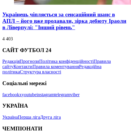
Українець чіпляється за сенсаційний шанс в
АПЛ – його вже продавали, зірка дебюту Іраоли
в Ліверпулі: "Інший рівень"
4 403
САЙТ ФУТБОЛ 24
Редакція
Прогнози
Політика конфіденційності
Правила
сайту
Контакти
Правила коментування
Редакційна
політика
Структура власності
Соціальні мережі
facebook
x
youtube
instagram
telegram
viber
УКРАЇНА
Україна
Перша ліга
Друга ліга
ЧЕМПІОНАТИ