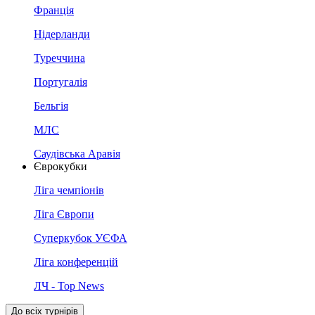
Франція
Нідерланди
Туреччина
Португалія
Бельгія
МЛС
Саудівська Аравія
Єврокубки
Ліга чемпіонів
Ліга Європи
Суперкубок УЄФА
Ліга конференцій
ЛЧ - Top News
До всіх турнірів