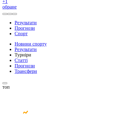
+
1
обране
Результати
Прогнози
Спорт
Новини спорту
Результати
Турніри
Статті
Прогнози
Трансфери
топ