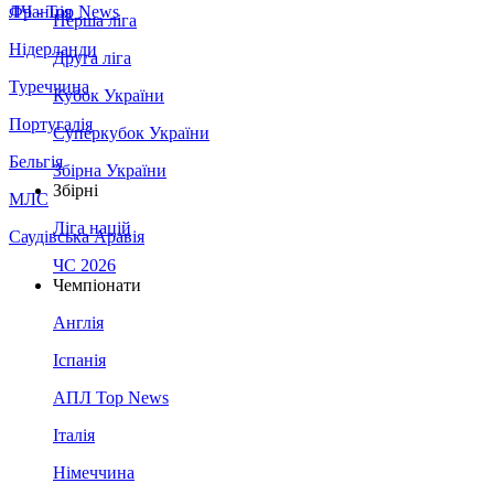
Франція
ЛЧ - Top News
Перша ліга
Нідерланди
Друга ліга
Туреччина
Кубок України
Португалія
Суперкубок України
Бельгія
Збірна України
Збірні
МЛС
Ліга націй
Саудівська Аравія
ЧС 2026
Чемпіонати
Англія
Іспанія
АПЛ Top News
Італія
Німеччина