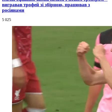
вигравав трофей зі збірною, працював з
росіянами
5 025