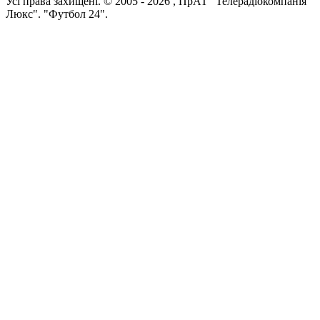
Усi права захищенi. © 2005 -
2026
, ПрАТ "Телерадіокомпанія
Люкс". "Футбол 24".