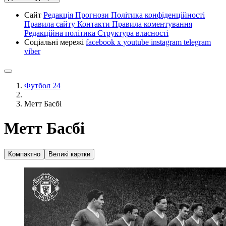
Сайт
Редакція
Прогнози
Політика конфіденційності
Правила сайту
Контакти
Правила коментування
Редакційна політика
Структура власності
Соціальні мережі
facebook
x
youtube
instagram
telegram
viber
Футбол 24
Метт Басбі
Метт Басбі
Компактно
Великі картки