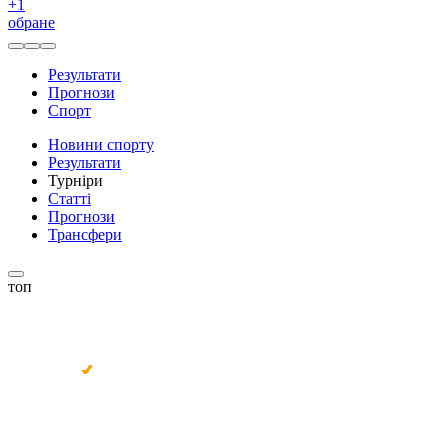
+
1
обране
Результати
Прогнози
Спорт
Новини спорту
Результати
Турніри
Статті
Прогнози
Трансфери
топ