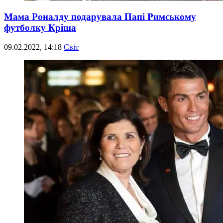
Мама Роналду подарувала Папі Римському
футболку Кріша
09.02.2022, 14:18
Світ