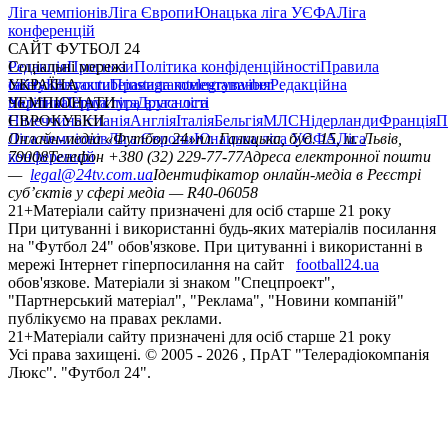
Ліга чемпіонів
Ліга Європи
Юнацька ліга УЄФА
Ліга
конференцій
САЙТ ФУТБОЛ 24
Редакція
Соціальні мережі
Прогнози
Політика конфіденційності
Правила
сайту
facebook
УКРАЇНА
Контакти
x
youtube
Правила коментування
instagram
telegram
viber
Редакційна
політика
Україна
ЧЕМПІОНАТИ
Перша ліга
Структура власності
Друга ліга
Німеччина
ЄВРОКУБКИ
Іспанія
Англія
Італія
Бельгія
МЛС
Нідерланди
Франція
П
Ліга чемпіонів
Онлайн-медіа «Футбол 24»
Ліга Європи
Юнацька ліга УЄФА
пл. Галицька, буд. 15, м. Львів,
Ліга
конференцій
79008
Телефон +380 (32) 229-77-77
Адреса електронної пошти
—
legal@24tv.com.ua
Ідентифікатор онлайн-медіа в Реєстрі
суб’єктів у сфері медіа — R40-06058
21+
Матеріали сайту призначені для осіб старше 21 року
При цитуванні і використанні будь-яких матеріалів посилання
на "Футбол 24" обов'язкове. При цитуванні і використанні в
мережі Інтернет гіперпосилання на сайт
football24.ua
обов'язкове. Матеріали зі знаком "Спецпроект",
"Партнерський матеріал", "Реклама", "Новини компаній"
публікуємо на правах реклами.
21+
Матеріали сайту призначені для осіб старше 21 року
Усi права захищенi. © 2005 -
2026
, ПрАТ "Телерадіокомпанія
Люкс". "Футбол 24".