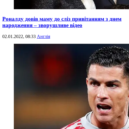
Роналду довів маму до сліз привітанням з днем
народження – зворушливе відео
02.01.2022, 08:33
Англія