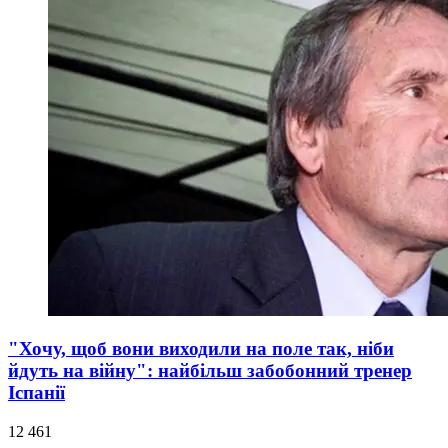
"Хочу, щоб вони виходили на поле так, ніби
йдуть на війну": найбільш забобонний тренер
Іспанії
12 461