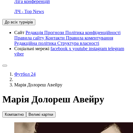
Ліга конференцій
ЛЧ - Top News
До всіх турнірів
Сайт
Редакція
Прогнози
Політика конфіденційності
Правила сайту
Контакти
Правила коментування
Редакційна політика
Структура власності
Соціальні мережі
facebook
x
youtube
instagram
telegram
viber
Футбол 24
Марія Долореш Авейру
Марія Долореш Авейру
Компактно
Великі картки