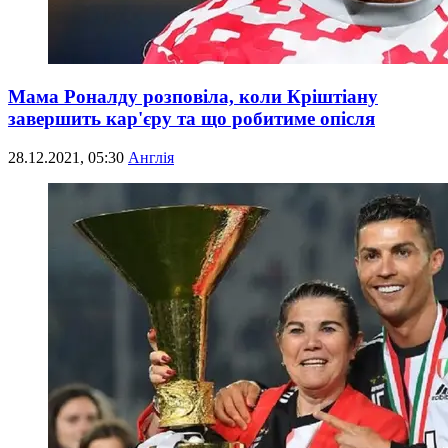
Мама Роналду розповіла, коли Кріштіану
завершить кар'єру та що робитиме опісля
28.12.2021, 05:30
Англія