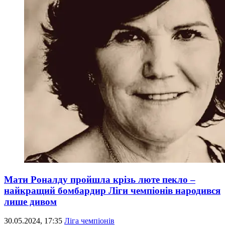
Мати Роналду пройшла крізь люте пекло –
найкращий бомбардир Ліги чемпіонів народився
лише дивом
30.05.2024, 17:35
Ліга чемпіонів