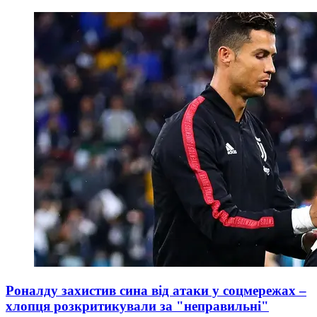
Роналду захистив сина від атаки у соцмережах –
хлопця розкритикували за "неправильні"