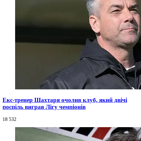
Екс-тренер Шахтаря очолив клуб, який двічі
поспіль виграв Лігу чемпіонів
18 532