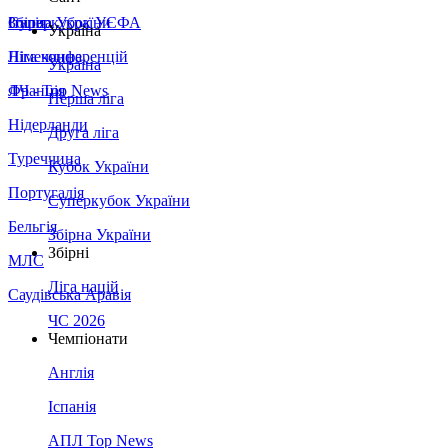
Збірна України
Італія
Суперкубок УЄФА
Україна
Німеччина
Ліга конференцій
Україна
Франція
ЛЧ - Top News
Перша ліга
Нідерланди
Друга ліга
Туреччина
Кубок України
Португалія
Суперкубок України
Бельгія
Збірна України
Збірні
МЛС
Ліга націй
Саудівська Аравія
ЧС 2026
Чемпіонати
Англія
Іспанія
АПЛ Top News