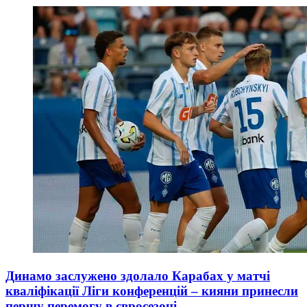
Динамо заслужено здолало Карабах у матчі
кваліфікації Ліги конференцій – кияни принесли
першу перемогу в євросезоні