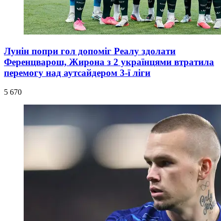
Лунін попри гол допоміг Реалу здолати
Ференцварош, Жирона з 2 українцями втратила
перемогу над аутсайдером 3-ї ліги
5 670