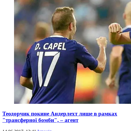
Теодорчик покине Андерлехт лише в рамках
"трансферної бомби", – агент