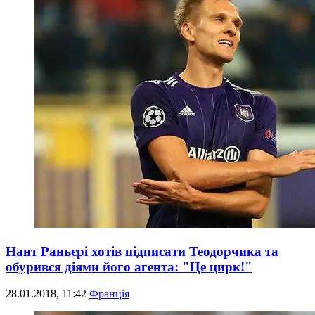
Нант Раньєрі хотів підписати Теодорчика та
обурився діями його агента: "Це цирк!"
28.01.2018, 11:42
Франція