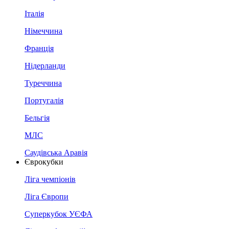
Італія
Німеччина
Франція
Нідерланди
Туреччина
Португалія
Бельгія
МЛС
Саудівська Аравія
Єврокубки
Ліга чемпіонів
Ліга Європи
Суперкубок УЄФА