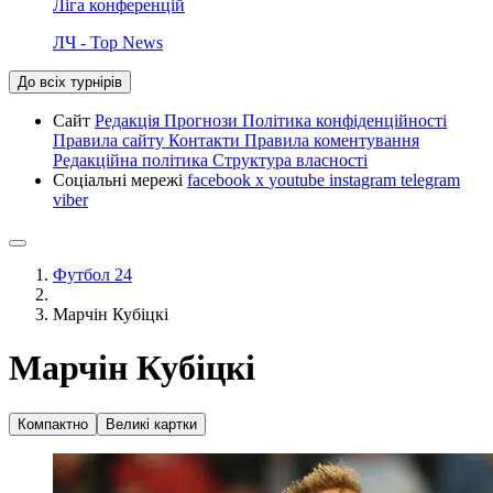
Ліга конференцій
ЛЧ - Top News
До всіх турнірів
Сайт
Редакція
Прогнози
Політика конфіденційності
Правила сайту
Контакти
Правила коментування
Редакційна політика
Структура власності
Соціальні мережі
facebook
x
youtube
instagram
telegram
viber
Футбол 24
Марчін Кубіцкі
Марчін Кубіцкі
Компактно
Великі картки