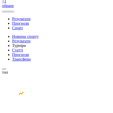
+
1
обране
Результати
Прогнози
Спорт
Новини спорту
Результати
Турніри
Статті
Прогнози
Трансфери
топ