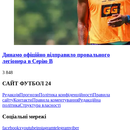
Динамо офіційно відправило провального
легіонера в Серію В
3 848
САЙТ ФУТБОЛ 24
Редакція
Прогнози
Політика конфіденційності
Правила
сайту
Контакти
Правила коментування
Редакційна
політика
Структура власності
Соціальні мережі
facebook
x
youtube
instagram
telegram
viber