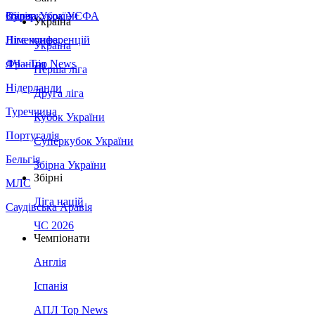
Збірна України
Італія
Суперкубок УЄФА
Україна
Німеччина
Ліга конференцій
Україна
Франція
ЛЧ - Top News
Перша ліга
Нідерланди
Друга ліга
Туреччина
Кубок України
Португалія
Суперкубок України
Бельгія
Збірна України
Збірні
МЛС
Ліга націй
Саудівська Аравія
ЧС 2026
Чемпіонати
Англія
Іспанія
АПЛ Top News