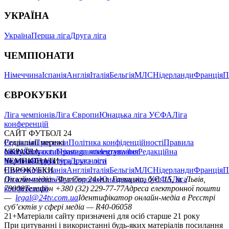
УКРАЇНА
Україна
Перша ліга
Друга ліга
ЧЕМПІОНАТИ
Німеччина
Іспанія
Англія
Італія
Бельгія
МЛС
Нідерланди
Франція
П
ЄВРОКУБКИ
Ліга чемпіонів
Ліга Європи
Юнацька ліга УЄФА
Ліга
конференцій
САЙТ ФУТБОЛ 24
Редакція
Соціальні мережі
Прогнози
Політика конфіденційності
Правила
сайту
facebook
УКРАЇНА
Контакти
x
youtube
Правила коментування
instagram
telegram
viber
Редакційна
політика
Україна
ЧЕМПІОНАТИ
Перша ліга
Структура власності
Друга ліга
Німеччина
ЄВРОКУБКИ
Іспанія
Англія
Італія
Бельгія
МЛС
Нідерланди
Франція
П
Ліга чемпіонів
Онлайн-медіа «Футбол 24»
Ліга Європи
Юнацька ліга УЄФА
пл. Галицька, буд. 15, м. Львів,
Ліга
конференцій
79008
Телефон +380 (32) 229-77-77
Адреса електронної пошти
—
legal@24tv.com.ua
Ідентифікатор онлайн-медіа в Реєстрі
суб’єктів у сфері медіа — R40-06058
21+
Матеріали сайту призначені для осіб старше 21 року
При цитуванні і використанні будь-яких матеріалів посилання