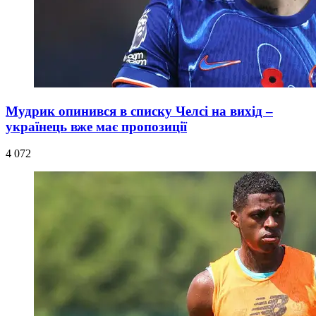
Мудрик опинився в списку Челсі на вихід –
українець вже має пропозиції
4 072