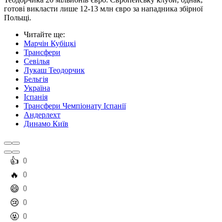
готові викласти лише 12-13 млн євро за нападника збірної
Польщі.
Читайте ще
:
Марчін Кубіцкі
Трансфери
Севілья
Лукаш Теодорчик
Бельгія
Україна
Іспанія
Трансфери Чемпіонату Іспанії
Андерлехт
Динамо Київ
️👍
0
️🔥
0
️😄
0
️😢
0
️🤬
0