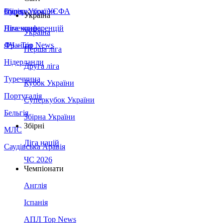
Збірна України
Італія
Суперкубок УЄФА
Україна
Німеччина
Ліга конференцій
Україна
Франція
ЛЧ - Top News
Перша ліга
Нідерланди
Друга ліга
Туреччина
Кубок України
Португалія
Суперкубок України
Бельгія
Збірна України
Збірні
МЛС
Ліга націй
Саудівська Аравія
ЧС 2026
Чемпіонати
Англія
Іспанія
АПЛ Top News