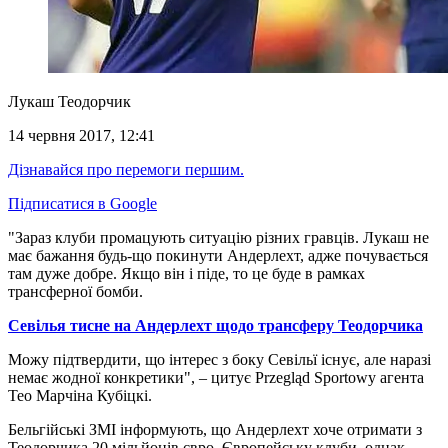
Лукаш Теодорчик
14 червня 2017, 12:41
Дізнавайся про перемоги першим.
Підписатися в Google
"Зараз клуби промацують ситуацію різних гравців. Лукаш не
має бажання будь-що покинути Андерлехт, адже почувається
там дуже добре. Якщо він і піде, то це буде в рамках
трансферної бомби.
Севілья тисне на Андерлехт щодо трансферу Теодорчика
Можу підтвердити, що інтерес з боку Севільї існує, але наразі
немає жодної конкретики", – цитує Przegląd Sportowy агента
Тео Марчіна Кубіцкі.
Бельгійські ЗМІ інформують, що Андерлехт хоче отримати з
Теодорчика 20 мільйонів євро. Європейську клуби, однак,