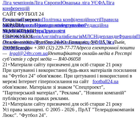
Ліга чемпіонів
Ліга Європи
Юнацька ліга УЄФА
Ліга
конференцій
САЙТ ФУТБОЛ 24
Редакція
Соціальні мережі
Прогнози
Політика конфіденційності
Правила
сайту
facebook
УКРАЇНА
Контакти
x
youtube
Правила коментування
instagram
telegram
viber
Редакційна
політика
Україна
ЧЕМПІОНАТИ
Перша ліга
Структура власності
Друга ліга
Німеччина
ЄВРОКУБКИ
Іспанія
Англія
Італія
Бельгія
МЛС
Нідерланди
Франція
П
Ліга чемпіонів
Онлайн-медіа «Футбол 24»
Ліга Європи
Юнацька ліга УЄФА
пл. Галицька, буд. 15, м. Львів,
Ліга
конференцій
79008
Телефон +380 (32) 229-77-77
Адреса електронної пошти
—
legal@24tv.com.ua
Ідентифікатор онлайн-медіа в Реєстрі
суб’єктів у сфері медіа — R40-06058
21+
Матеріали сайту призначені для осіб старше 21 року
При цитуванні і використанні будь-яких матеріалів посилання
на "Футбол 24" обов'язкове. При цитуванні і використанні в
мережі Інтернет гіперпосилання на сайт
football24.ua
обов'язкове. Матеріали зі знаком "Спецпроект",
"Партнерський матеріал", "Реклама", "Новини компаній"
публікуємо на правах реклами.
21+
Матеріали сайту призначені для осіб старше 21 року
Усi права захищенi. © 2005 -
2026
, ПрАТ "Телерадіокомпанія
Люкс". "Футбол 24".