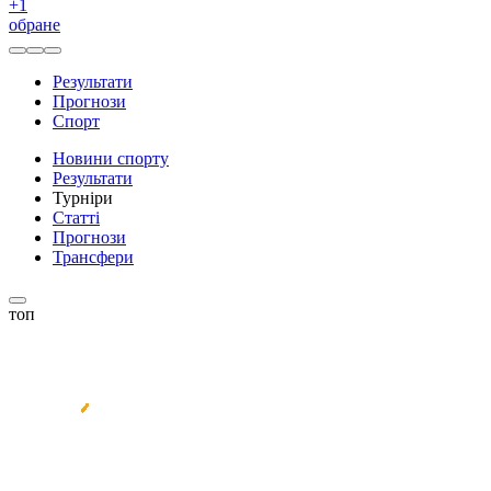
+
1
обране
Результати
Прогнози
Спорт
Новини спорту
Результати
Турніри
Статті
Прогнози
Трансфери
топ