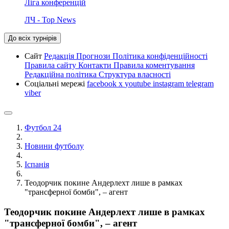
Ліга конференцій
ЛЧ - Top News
До всіх турнірів
Сайт
Редакція
Прогнози
Політика конфіденційності
Правила сайту
Контакти
Правила коментування
Редакційна політика
Структура власності
Соціальні мережі
facebook
x
youtube
instagram
telegram
viber
Футбол 24
Новини футболу
Іспанія
Теодорчик покине Андерлехт лише в рамках
"трансферної бомби", – агент
Теодорчик покине Андерлехт лише в рамках
"трансферної бомби", – агент