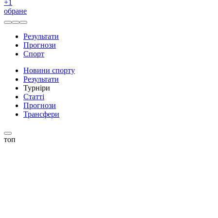
+
1
обране
Результати
Прогнози
Спорт
Новини спорту
Результати
Турніри
Статті
Прогнози
Трансфери
топ