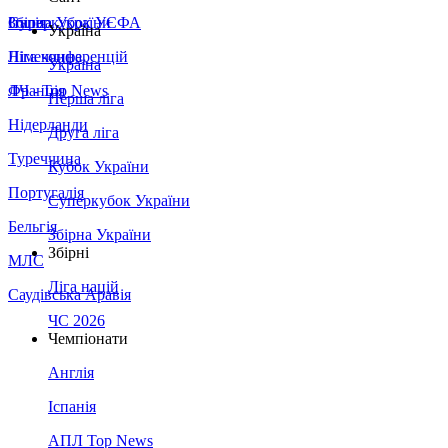
Збірна України
Італія
Суперкубок УЄФА
Україна
Німеччина
Ліга конференцій
Україна
Франція
ЛЧ - Top News
Перша ліга
Нідерланди
Друга ліга
Туреччина
Кубок України
Португалія
Суперкубок України
Бельгія
Збірна України
Збірні
МЛС
Ліга націй
Саудівська Аравія
ЧС 2026
Чемпіонати
Англія
Іспанія
АПЛ Top News