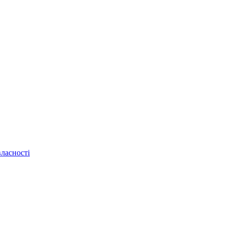
ласності