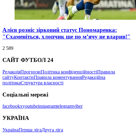
Алієв розніс зірковий статус Пономаренка:
"Схаменіться, хлопчик ще по м’ячу не вдарив!"
2 589
САЙТ ФУТБОЛ 24
Редакція
Прогнози
Політика конфіденційності
Правила
сайту
Контакти
Правила коментування
Редакційна
політика
Структура власності
Соціальні мережі
facebook
x
youtube
instagram
telegram
viber
УКРАЇНА
Україна
Перша ліга
Друга ліга