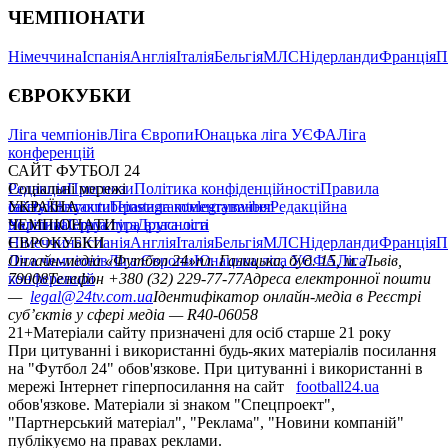
ЧЕМПІОНАТИ
Німеччина
Іспанія
Англія
Італія
Бельгія
МЛС
Нідерланди
Франція
П
ЄВРОКУБКИ
Ліга чемпіонів
Ліга Європи
Юнацька ліга УЄФА
Ліга
конференцій
САЙТ ФУТБОЛ 24
Редакція
Соціальні мережі
Прогнози
Політика конфіденційності
Правила
сайту
facebook
УКРАЇНА
Контакти
x
youtube
Правила коментування
instagram
telegram
viber
Редакційна
політика
Україна
ЧЕМПІОНАТИ
Перша ліга
Структура власності
Друга ліга
Німеччина
ЄВРОКУБКИ
Іспанія
Англія
Італія
Бельгія
МЛС
Нідерланди
Франція
П
Ліга чемпіонів
Онлайн-медіа «Футбол 24»
Ліга Європи
Юнацька ліга УЄФА
пл. Галицька, буд. 15, м. Львів,
Ліга
конференцій
79008
Телефон +380 (32) 229-77-77
Адреса електронної пошти
—
legal@24tv.com.ua
Ідентифікатор онлайн-медіа в Реєстрі
суб’єктів у сфері медіа — R40-06058
21+
Матеріали сайту призначені для осіб старше 21 року
При цитуванні і використанні будь-яких матеріалів посилання
на "Футбол 24" обов'язкове. При цитуванні і використанні в
мережі Інтернет гіперпосилання на сайт
football24.ua
обов'язкове. Матеріали зі знаком "Спецпроект",
"Партнерський матеріал", "Реклама", "Новини компаній"
публікуємо на правах реклами.