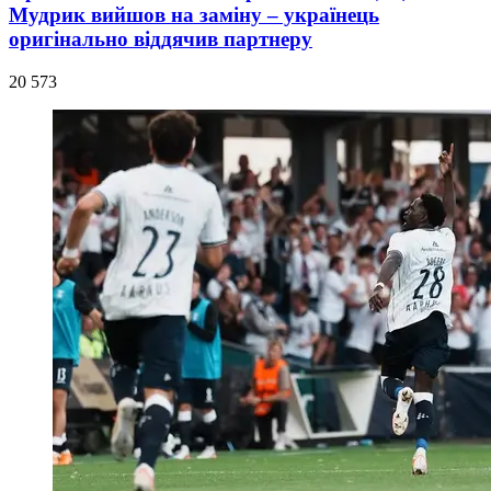
Мудрик вийшов на заміну – українець
оригінально віддячив партнеру
20 573