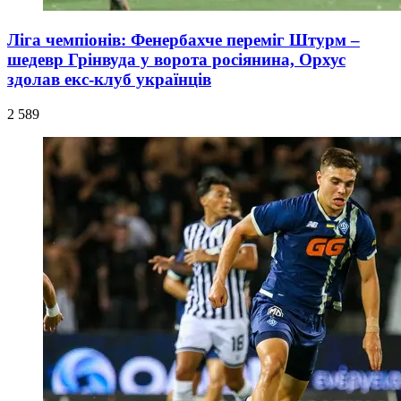
Ліга чемпіонів: Фенербахче переміг Штурм –
шедевр Грінвуда у ворота росіянина, Орхус
здолав екс-клуб українців
2 589