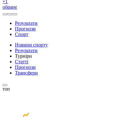
+
1
обране
Результати
Прогнози
Спорт
Новини спорту
Результати
Турніри
Статті
Прогнози
Трансфери
топ