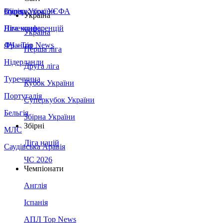
Збірна України
Італія
Суперкубок УЄФА
Україна
Німеччина
Ліга конференцій
Україна
Франція
ЛЧ - Top News
Перша ліга
Нідерланди
Друга ліга
Туреччина
Кубок України
Португалія
Суперкубок України
Бельгія
Збірна України
Збірні
МЛС
Ліга націй
Саудівська Аравія
ЧС 2026
Чемпіонати
Англія
Іспанія
АПЛ Top News