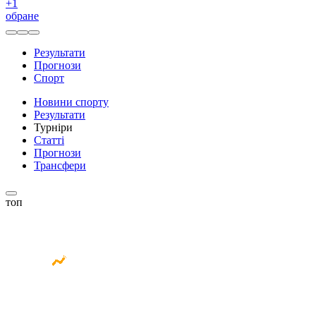
+
1
обране
Результати
Прогнози
Спорт
Новини спорту
Результати
Турніри
Статті
Прогнози
Трансфери
топ