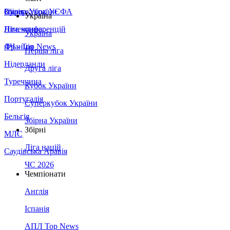
Збірна України
Італія
Суперкубок УЄФА
Україна
Німеччина
Ліга конференцій
Україна
Франція
ЛЧ - Top News
Перша ліга
Нідерланди
Друга ліга
Туреччина
Кубок України
Португалія
Суперкубок України
Бельгія
Збірна України
Збірні
МЛС
Ліга націй
Саудівська Аравія
ЧС 2026
Чемпіонати
Англія
Іспанія
АПЛ Top News