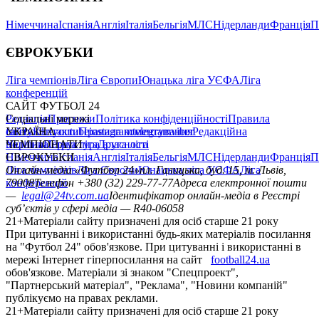
Німеччина
Іспанія
Англія
Італія
Бельгія
МЛС
Нідерланди
Франція
П
ЄВРОКУБКИ
Ліга чемпіонів
Ліга Європи
Юнацька ліга УЄФА
Ліга
конференцій
САЙТ ФУТБОЛ 24
Редакція
Соціальні мережі
Прогнози
Політика конфіденційності
Правила
сайту
facebook
УКРАЇНА
Контакти
x
youtube
Правила коментування
instagram
telegram
viber
Редакційна
політика
Україна
ЧЕМПІОНАТИ
Перша ліга
Структура власності
Друга ліга
Німеччина
ЄВРОКУБКИ
Іспанія
Англія
Італія
Бельгія
МЛС
Нідерланди
Франція
П
Ліга чемпіонів
Онлайн-медіа «Футбол 24»
Ліга Європи
Юнацька ліга УЄФА
пл. Галицька, буд. 15, м. Львів,
Ліга
конференцій
79008
Телефон +380 (32) 229-77-77
Адреса електронної пошти
—
legal@24tv.com.ua
Ідентифікатор онлайн-медіа в Реєстрі
суб’єктів у сфері медіа — R40-06058
21+
Матеріали сайту призначені для осіб старше 21 року
При цитуванні і використанні будь-яких матеріалів посилання
на "Футбол 24" обов'язкове. При цитуванні і використанні в
мережі Інтернет гіперпосилання на сайт
football24.ua
обов'язкове. Матеріали зі знаком "Спецпроект",
"Партнерський матеріал", "Реклама", "Новини компаній"
публікуємо на правах реклами.
21+
Матеріали сайту призначені для осіб старше 21 року