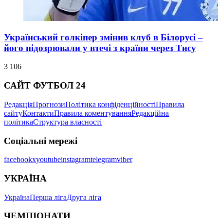
Український голкіпер змінив клуб в Білорусі –
його підозрювали у втечі з країни через Тису
3 106
САЙТ ФУТБОЛ 24
Редакція
Прогнози
Політика конфіденційності
Правила
сайту
Контакти
Правила коментування
Редакційна
політика
Структура власності
Соціальні мережі
facebook
x
youtube
instagram
telegram
viber
УКРАЇНА
Україна
Перша ліга
Друга ліга
ЧЕМПІОНАТИ