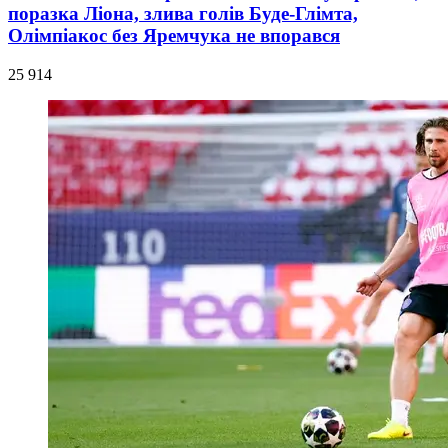
поразка Ліона, злива голів Буде-Глімта,
Олімпіакос без Яремчука не впорався
25 914