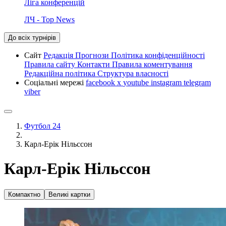
Ліга конференцій
ЛЧ - Top News
До всіх турнірів
Сайт
Редакція
Прогнози
Політика конфіденційності
Правила сайту
Контакти
Правила коментування
Редакційна політика
Структура власності
Соціальні мережі
facebook
x
youtube
instagram
telegram
viber
Футбол 24
Карл-Ерік Нільссон
Карл-Ерік Нільссон
Компактно
Великі картки