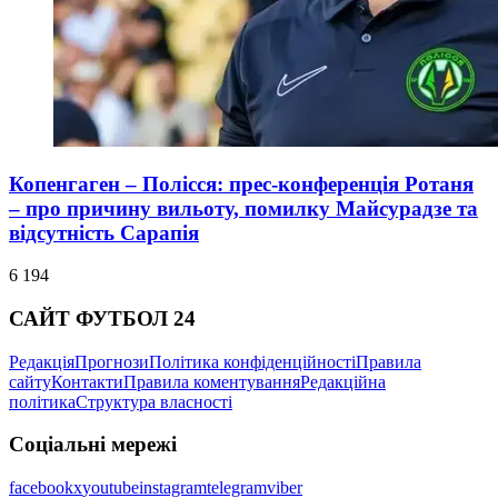
Копенгаген – Полісся: прес-конференція Ротаня
– про причину вильоту, помилку Майсурадзе та
відсутність Сарапія
6 194
САЙТ ФУТБОЛ 24
Редакція
Прогнози
Політика конфіденційності
Правила
сайту
Контакти
Правила коментування
Редакційна
політика
Структура власності
Соціальні мережі
facebook
x
youtube
instagram
telegram
viber