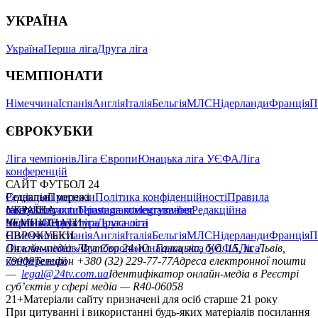
УКРАЇНА
Україна
Перша ліга
Друга ліга
ЧЕМПІОНАТИ
Німеччина
Іспанія
Англія
Італія
Бельгія
МЛС
Нідерланди
Франція
П
ЄВРОКУБКИ
Ліга чемпіонів
Ліга Європи
Юнацька ліга УЄФА
Ліга
конференцій
САЙТ ФУТБОЛ 24
Редакція
Соціальні мережі
Прогнози
Політика конфіденційності
Правила
сайту
facebook
УКРАЇНА
Контакти
x
youtube
Правила коментування
instagram
telegram
viber
Редакційна
політика
Україна
ЧЕМПІОНАТИ
Перша ліга
Структура власності
Друга ліга
Німеччина
ЄВРОКУБКИ
Іспанія
Англія
Італія
Бельгія
МЛС
Нідерланди
Франція
П
Ліга чемпіонів
Онлайн-медіа «Футбол 24»
Ліга Європи
Юнацька ліга УЄФА
пл. Галицька, буд. 15, м. Львів,
Ліга
конференцій
79008
Телефон +380 (32) 229-77-77
Адреса електронної пошти
—
legal@24tv.com.ua
Ідентифікатор онлайн-медіа в Реєстрі
суб’єктів у сфері медіа — R40-06058
21+
Матеріали сайту призначені для осіб старше 21 року
При цитуванні і використанні будь-яких матеріалів посилання