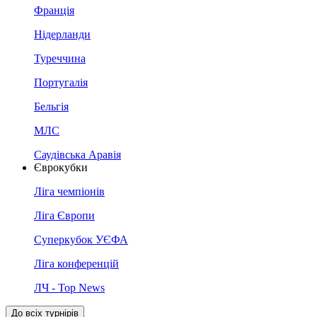
Франція
Нідерланди
Туреччина
Португалія
Бельгія
МЛС
Саудівська Аравія
Єврокубки
Ліга чемпіонів
Ліга Європи
Суперкубок УЄФА
Ліга конференцій
ЛЧ - Top News
До всіх турнірів