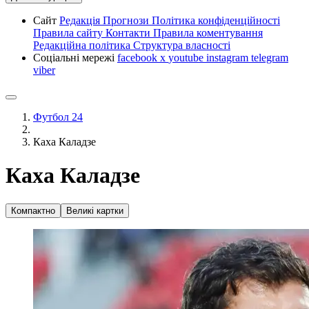
Сайт
Редакція
Прогнози
Політика конфіденційності
Правила сайту
Контакти
Правила коментування
Редакційна політика
Структура власності
Соціальні мережі
facebook
x
youtube
instagram
telegram
viber
Футбол 24
Каха Каладзе
Каха Каладзе
Компактно
Великі картки