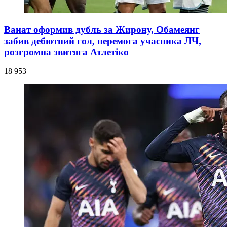
Ванат оформив дубль за Жирону, Обамеянг
забив дебютний гол, перемога учасника ЛЧ,
розгромна звитяга Атлетіко
18 953