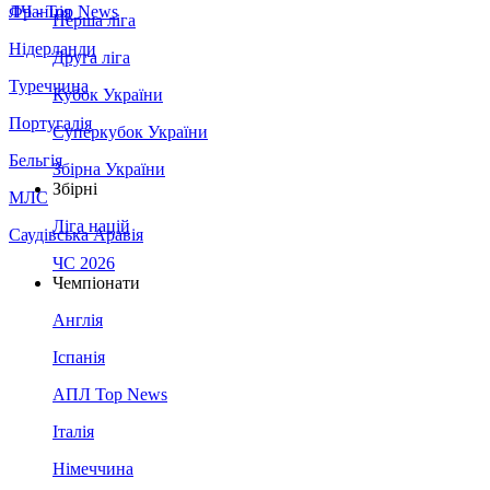
Франція
ЛЧ - Top News
Перша ліга
Нідерланди
Друга ліга
Туреччина
Кубок України
Португалія
Суперкубок України
Бельгія
Збірна України
Збірні
МЛС
Ліга націй
Саудівська Аравія
ЧС 2026
Чемпіонати
Англія
Іспанія
АПЛ Top News
Італія
Німеччина