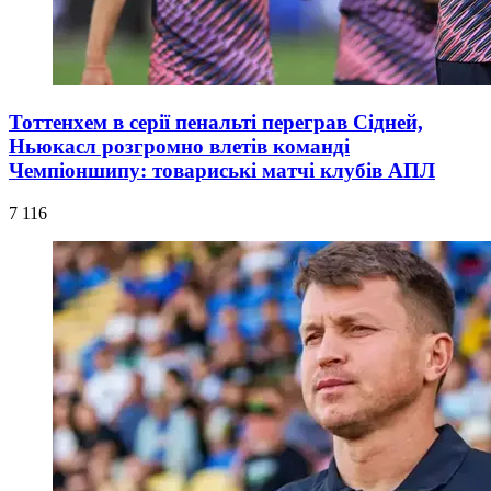
Тоттенхем в серії пенальті переграв Сідней,
Ньюкасл розгромно влетів команді
Чемпіоншипу: товариські матчі клубів АПЛ
7 116