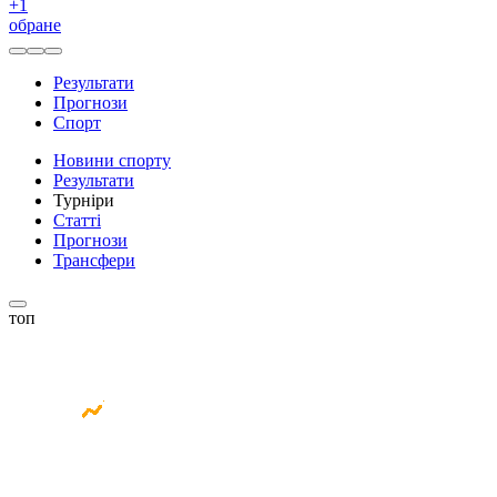
+
1
обране
Результати
Прогнози
Спорт
Новини спорту
Результати
Турніри
Статті
Прогнози
Трансфери
топ