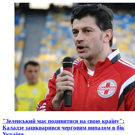
"Зеленський має подивитися на свою країну":
Каладзе зашкварився черговим випадом в бік
України