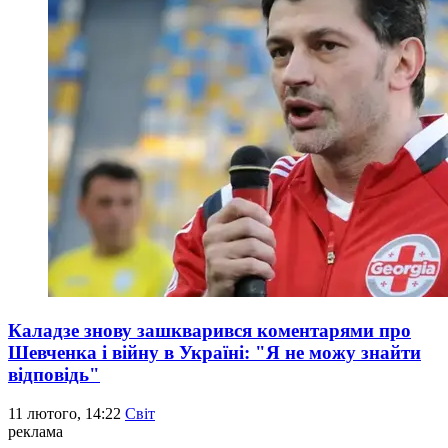
Каладзе знову зашкварився коментарями про
Шевченка і війну в Україні: "Я не можу знайти
відповідь"
11 лютого, 14:22
Світ
реклама