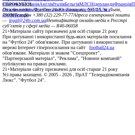
Німеччина
ЄВРОКУБКИ
Іспанія
Англія
Італія
Бельгія
МЛС
Нідерланди
Франція
П
Ліга чемпіонів
Онлайн-медіа «Футбол 24»
Ліга Європи
Юнацька ліга УЄФА
пл. Галицька, буд. 15, м. Львів,
Ліга
конференцій
79008
Телефон +380 (32) 229-77-77
Адреса електронної пошти
—
legal@24tv.com.ua
Ідентифікатор онлайн-медіа в Реєстрі
суб’єктів у сфері медіа — R40-06058
21+
Матеріали сайту призначені для осіб старше 21 року
При цитуванні і використанні будь-яких матеріалів посилання
на "Футбол 24" обов'язкове. При цитуванні і використанні в
мережі Інтернет гіперпосилання на сайт
football24.ua
обов'язкове. Матеріали зі знаком "Спецпроект",
"Партнерський матеріал", "Реклама", "Новини компаній"
публікуємо на правах реклами.
21+
Матеріали сайту призначені для осіб старше 21 року
Усi права захищенi. © 2005 -
2026
, ПрАТ "Телерадіокомпанія
Люкс". "Футбол 24".