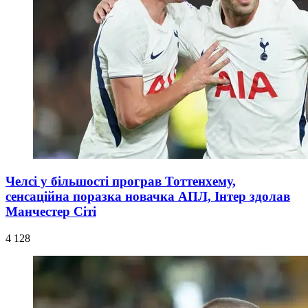
Челсі у більшості програв Тоттенхему,
сенсаційна поразка новачка АПЛ, Інтер здолав
Манчестер Сіті
4 128