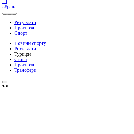
+
1
обране
Результати
Прогнози
Спорт
Новини спорту
Результати
Турніри
Статті
Прогнози
Трансфери
топ