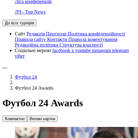
Ліга конференцій
ЛЧ - Top News
До всіх турнірів
Сайт
Редакція
Прогнози
Політика конфіденційності
Правила сайту
Контакти
Правила коментування
Редакційна політика
Структура власності
Соціальні мережі
facebook
x
youtube
instagram
telegram
viber
Футбол 24
Футбол 24 Awards
Футбол 24 Awards
Компактно
Великі картки