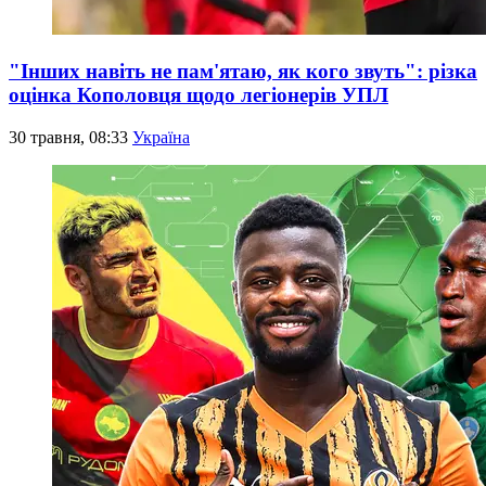
"Інших навіть не пам'ятаю, як кого звуть": різка
оцінка Кополовця щодо легіонерів УПЛ
30 травня, 08:33
Україна