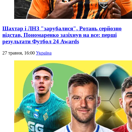
Шахтар і ЛНЗ "зарубалися", Ротань серйозно
відстав, Пономаренко зазіхнув на все: перші
результати Футбол 24 Awards
27 травня, 16:00
Україна