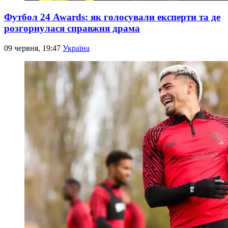
Футбол 24 Awards: як голосували експерти та де
розгорнулася справжня драма
09 червня, 19:47
Україна