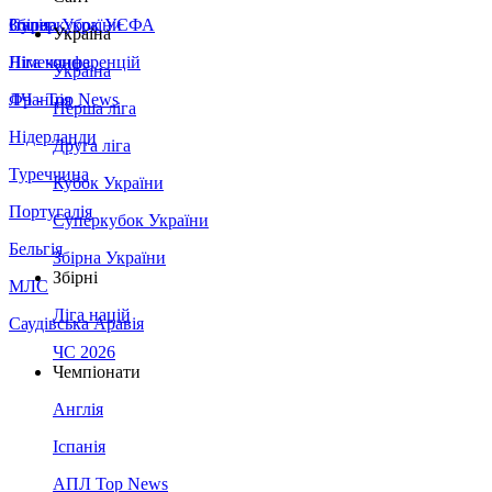
Збірна України
Італія
Суперкубок УЄФА
Україна
Німеччина
Ліга конференцій
Україна
Франція
ЛЧ - Top News
Перша ліга
Нідерланди
Друга ліга
Туреччина
Кубок України
Португалія
Суперкубок України
Бельгія
Збірна України
Збірні
МЛС
Ліга націй
Саудівська Аравія
ЧС 2026
Чемпіонати
Англія
Іспанія
АПЛ Top News