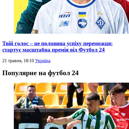
Твій голос – це половина успіху переможця:
стартує масштабна премія від Футбол 24
21 травня, 18:10
Україна
Популярне на футбол 24