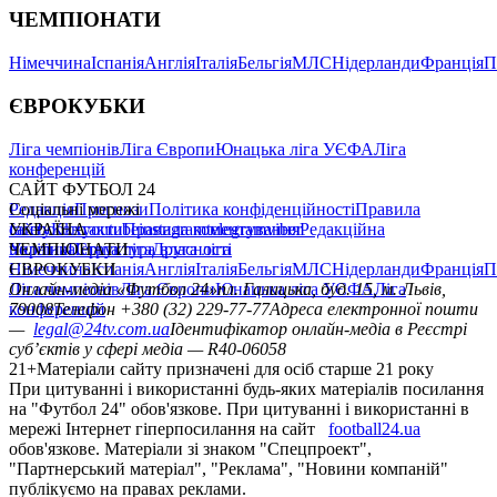
ЧЕМПІОНАТИ
Німеччина
Іспанія
Англія
Італія
Бельгія
МЛС
Нідерланди
Франція
П
ЄВРОКУБКИ
Ліга чемпіонів
Ліга Європи
Юнацька ліга УЄФА
Ліга
конференцій
САЙТ ФУТБОЛ 24
Редакція
Соціальні мережі
Прогнози
Політика конфіденційності
Правила
сайту
facebook
УКРАЇНА
Контакти
x
youtube
Правила коментування
instagram
telegram
viber
Редакційна
політика
Україна
ЧЕМПІОНАТИ
Перша ліга
Структура власності
Друга ліга
Німеччина
ЄВРОКУБКИ
Іспанія
Англія
Італія
Бельгія
МЛС
Нідерланди
Франція
П
Ліга чемпіонів
Онлайн-медіа «Футбол 24»
Ліга Європи
Юнацька ліга УЄФА
пл. Галицька, буд. 15, м. Львів,
Ліга
конференцій
79008
Телефон +380 (32) 229-77-77
Адреса електронної пошти
—
legal@24tv.com.ua
Ідентифікатор онлайн-медіа в Реєстрі
суб’єктів у сфері медіа — R40-06058
21+
Матеріали сайту призначені для осіб старше 21 року
При цитуванні і використанні будь-яких матеріалів посилання
на "Футбол 24" обов'язкове. При цитуванні і використанні в
мережі Інтернет гіперпосилання на сайт
football24.ua
обов'язкове. Матеріали зі знаком "Спецпроект",
"Партнерський матеріал", "Реклама", "Новини компаній"
публікуємо на правах реклами.