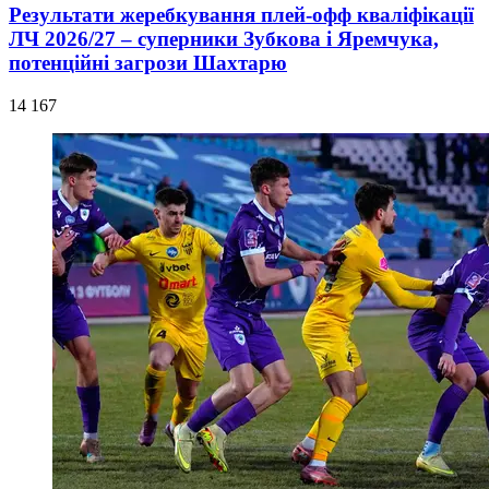
Результати жеребкування плей-офф кваліфікації
ЛЧ 2026/27 – суперники Зубкова і Яремчука,
потенційні загрози Шахтарю
14 167