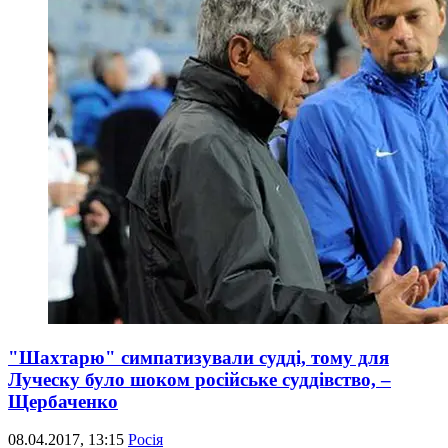
"Шахтарю" симпатизували судді, тому для
Луческу було шоком російське суддівство, –
Щербаченко
08.04.2017, 13:15
Росія