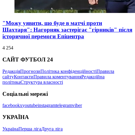
"Можу уявити, що буде в матчі проти
Шахтаря": Нагорняк застерігає "гірників" після
історичної перемоги Епіцентра
4 254
САЙТ ФУТБОЛ 24
Редакція
Прогнози
Політика конфіденційності
Правила
сайту
Контакти
Правила коментування
Редакційна
політика
Структура власності
Соціальні мережі
facebook
x
youtube
instagram
telegram
viber
УКРАЇНА
Україна
Перша ліга
Друга ліга