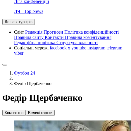
Ліга конференцій
ЛЧ - Top News
До всіх турнірів
Сайт
Редакція
Прогнози
Політика конфіденційності
Правила сайту
Контакти
Правила коментування
Редакційна політика
Структура власності
Соціальні мережі
facebook
x
youtube
instagram
telegram
viber
Футбол 24
Федір Щербаченко
Федір Щербаченко
Компактно
Великі картки