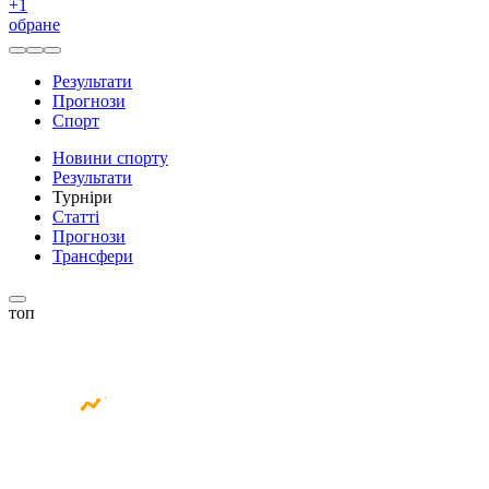
+
1
обране
Результати
Прогнози
Спорт
Новини спорту
Результати
Турніри
Статті
Прогнози
Трансфери
топ