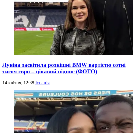
Луніна засвітила розкішні BMW вартістю сотні
тисяч євро – цікавий підпис (ФОТО)
14 квітня, 12:38
Іспанія