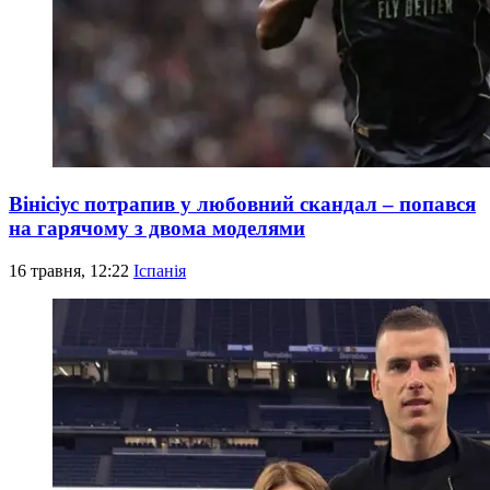
Вінісіус потрапив у любовний скандал – попався
на гарячому з двома моделями
16 травня, 12:22
Іспанія