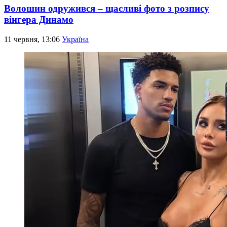
Волошин одружився – щасливі фото з розпису
вінгера Динамо
11 червня, 13:06
Україна