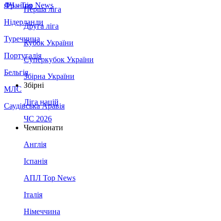
Франція
ЛЧ - Top News
Перша ліга
Нідерланди
Друга ліга
Туреччина
Кубок України
Португалія
Суперкубок України
Бельгія
Збірна України
Збірні
МЛС
Ліга націй
Саудівська Аравія
ЧС 2026
Чемпіонати
Англія
Іспанія
АПЛ Top News
Італія
Німеччина