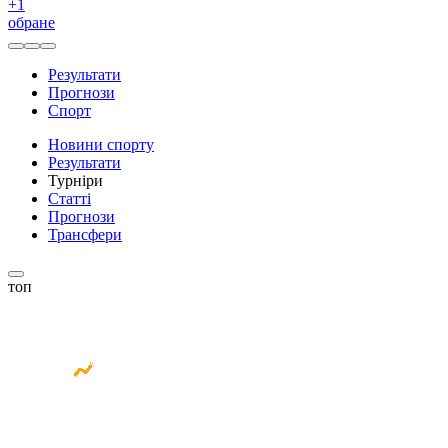
+
1
обране
Результати
Прогнози
Спорт
Новини спорту
Результати
Турніри
Статті
Прогнози
Трансфери
топ