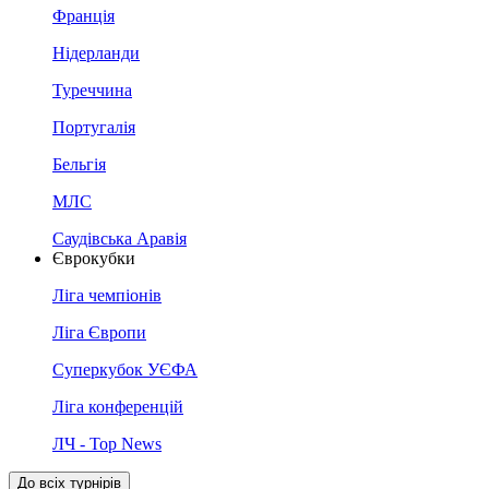
Франція
Нідерланди
Туреччина
Португалія
Бельгія
МЛС
Саудівська Аравія
Єврокубки
Ліга чемпіонів
Ліга Європи
Суперкубок УЄФА
Ліга конференцій
ЛЧ - Top News
До всіх турнірів