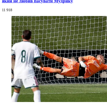
який не любив пасувати Мудрику
11 918