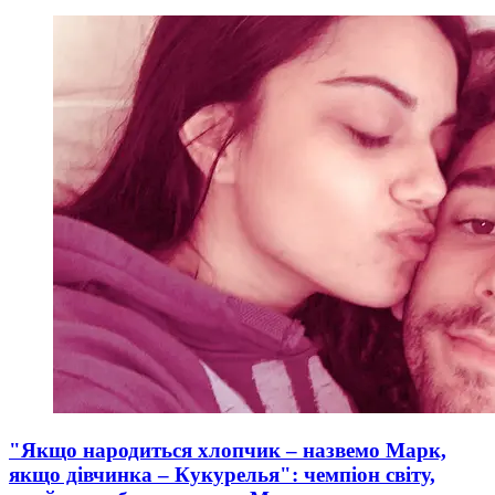
"Якщо народиться хлопчик – назвемо Марк,
якщо дівчинка – Кукурелья": чемпіон світу,