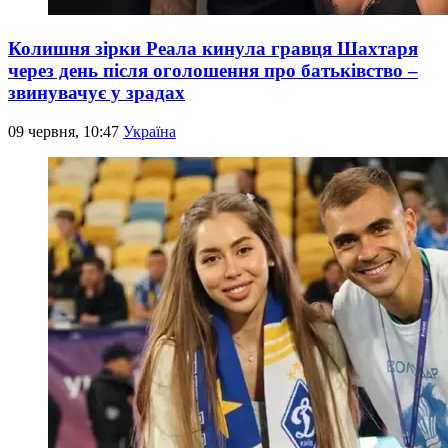
Колишня зірки Реала кинула гравця Шахтаря
через день після оголошення про батьківство –
звинувачує у зрадах
09 червня, 10:47
Україна