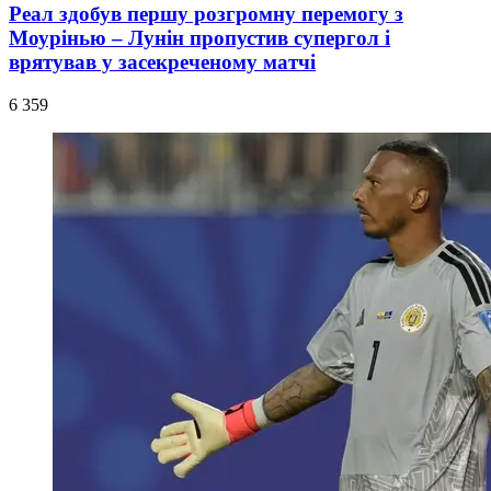
Реал здобув першу розгромну перемогу з
Моурінью – Лунін пропустив супергол і
врятував у засекреченому матчі
6 359