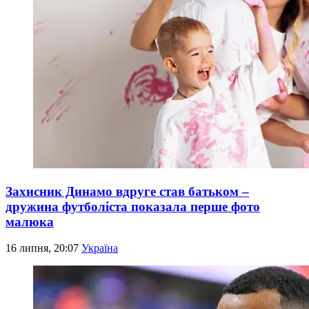
Захисник Динамо вдруге став батьком –
дружина футболіста показала перше фото
малюка
16 липня, 20:07
Україна