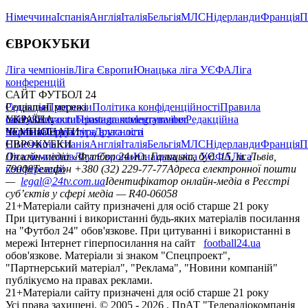
Німеччина
Іспанія
Англія
Італія
Бельгія
МЛС
Нідерланди
Франція
П
ЄВРОКУБКИ
Ліга чемпіонів
Ліга Європи
Юнацька ліга УЄФА
Ліга
конференцій
САЙТ ФУТБОЛ 24
Редакція
Соціальні мережі
Прогнози
Політика конфіденційності
Правила
сайту
facebook
УКРАЇНА
Контакти
x
youtube
Правила коментування
instagram
telegram
viber
Редакційна
політика
Україна
ЧЕМПІОНАТИ
Перша ліга
Структура власності
Друга ліга
Німеччина
ЄВРОКУБКИ
Іспанія
Англія
Італія
Бельгія
МЛС
Нідерланди
Франція
П
Ліга чемпіонів
Онлайн-медіа «Футбол 24»
Ліга Європи
Юнацька ліга УЄФА
пл. Галицька, буд. 15, м. Львів,
Ліга
конференцій
79008
Телефон +380 (32) 229-77-77
Адреса електронної пошти
—
legal@24tv.com.ua
Ідентифікатор онлайн-медіа в Реєстрі
суб’єктів у сфері медіа — R40-06058
21+
Матеріали сайту призначені для осіб старше 21 року
При цитуванні і використанні будь-яких матеріалів посилання
на "Футбол 24" обов'язкове. При цитуванні і використанні в
мережі Інтернет гіперпосилання на сайт
football24.ua
обов'язкове. Матеріали зі знаком "Спецпроект",
"Партнерський матеріал", "Реклама", "Новини компаній"
публікуємо на правах реклами.
21+
Матеріали сайту призначені для осіб старше 21 року
Усi права захищенi. © 2005 -
2026
, ПрАТ "Телерадіокомпанія