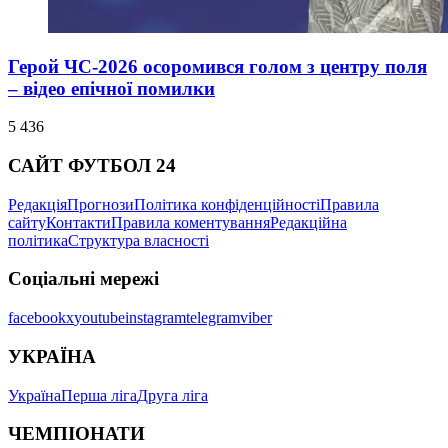
Герой ЧС-2026 осоромився голом з центру поля
– відео епічної помилки
5 436
САЙТ ФУТБОЛ 24
Редакція
Прогнози
Політика конфіденційності
Правила
сайту
Контакти
Правила коментування
Редакційна
політика
Структура власності
Соціальні мережі
facebook
x
youtube
instagram
telegram
viber
УКРАЇНА
Україна
Перша ліга
Друга ліга
ЧЕМПІОНАТИ