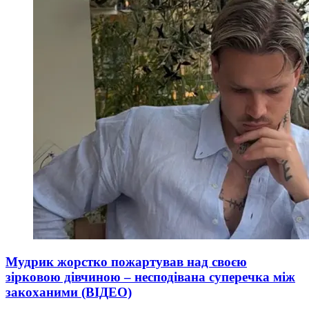
Мудрик жорстко пожартував над своєю
зірковою дівчиною – несподівана суперечка між
закоханими (ВІДЕО)