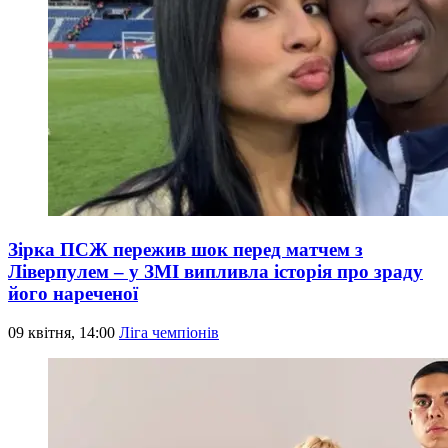
Зірка ПСЖ пережив шок перед матчем з
Ліверпулем – у ЗМІ випливла історія про зраду
його нареченої
09 квітня, 14:00
Ліга чемпіонів