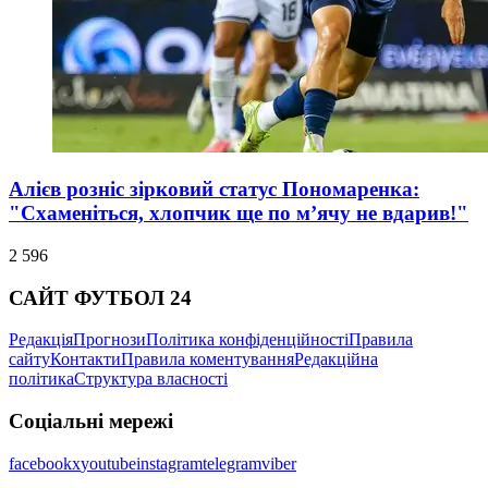
Алієв розніс зірковий статус Пономаренка:
"Схаменіться, хлопчик ще по м’ячу не вдарив!"
2 596
САЙТ ФУТБОЛ 24
Редакція
Прогнози
Політика конфіденційності
Правила
сайту
Контакти
Правила коментування
Редакційна
політика
Структура власності
Соціальні мережі
facebook
x
youtube
instagram
telegram
viber