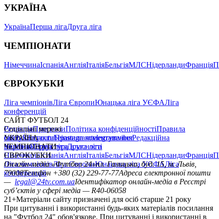
УКРАЇНА
Україна
Перша ліга
Друга ліга
ЧЕМПІОНАТИ
Німеччина
Іспанія
Англія
Італія
Бельгія
МЛС
Нідерланди
Франція
П
ЄВРОКУБКИ
Ліга чемпіонів
Ліга Європи
Юнацька ліга УЄФА
Ліга
конференцій
САЙТ ФУТБОЛ 24
Редакція
Соціальні мережі
Прогнози
Політика конфіденційності
Правила
сайту
facebook
УКРАЇНА
Контакти
x
youtube
Правила коментування
instagram
telegram
viber
Редакційна
політика
Україна
ЧЕМПІОНАТИ
Перша ліга
Структура власності
Друга ліга
Німеччина
ЄВРОКУБКИ
Іспанія
Англія
Італія
Бельгія
МЛС
Нідерланди
Франція
П
Ліга чемпіонів
Онлайн-медіа «Футбол 24»
Ліга Європи
Юнацька ліга УЄФА
пл. Галицька, буд. 15, м. Львів,
Ліга
конференцій
79008
Телефон +380 (32) 229-77-77
Адреса електронної пошти
—
legal@24tv.com.ua
Ідентифікатор онлайн-медіа в Реєстрі
суб’єктів у сфері медіа — R40-06058
21+
Матеріали сайту призначені для осіб старше 21 року
При цитуванні і використанні будь-яких матеріалів посилання
на "Футбол 24" обов'язкове. При цитуванні і використанні в