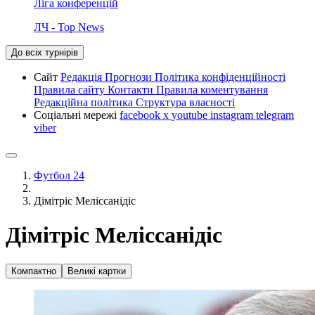
Ліга конференцій
ЛЧ - Top News
До всіх турнірів
Сайт
Редакція
Прогнози
Політика конфіденційності
Правила сайту
Контакти
Правила коментування
Редакційна політика
Структура власності
Соціальні мережі
facebook
x
youtube
instagram
telegram
viber
Футбол 24
Дімітріс Меліссанідіс
Дімітріс Меліссанідіс
Компактно
Великі картки