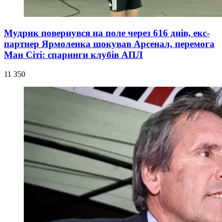
Мудрик повернувся на поле через 616 днів, екс-
партнер Ярмоленка шокував Арсенал, перемога
Ман Сіті: спаринги клубів АПЛ
11 350