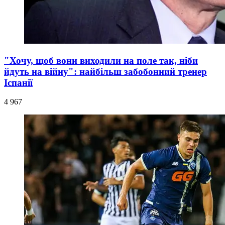
"Хочу, щоб вони виходили на поле так, ніби
йдуть на війну": найбільш забобонний тренер
Іспанії
4 967