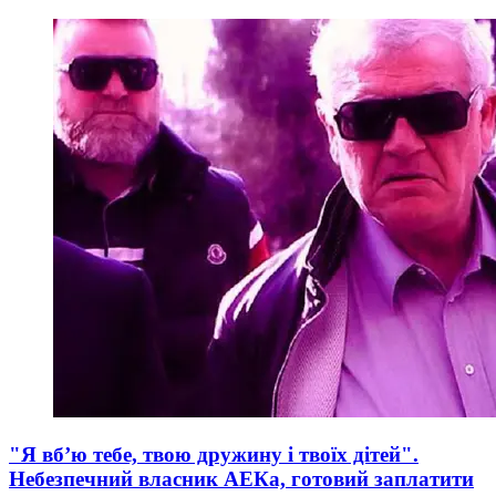
"Я вб’ю тебе, твою дружину і твоїх дітей".
Небезпечний власник АЕКа, готовий заплатити