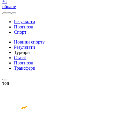
+
1
обране
Результати
Прогнози
Спорт
Новини спорту
Результати
Турніри
Статті
Прогнози
Трансфери
топ