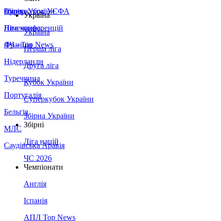
Збірна України
Італія
Суперкубок УЄФА
Україна
Німеччина
Ліга конференцій
Україна
Франція
ЛЧ - Top News
Перша ліга
Нідерланди
Друга ліга
Туреччина
Кубок України
Португалія
Суперкубок України
Бельгія
Збірна України
Збірні
МЛС
Ліга націй
Саудівська Аравія
ЧС 2026
Чемпіонати
Англія
Іспанія
АПЛ Top News