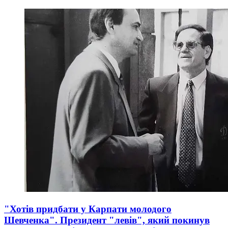
"Хотів придбати у Карпати молодого
Шевченка". Президент "левів", який покинув