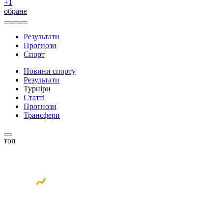
+
1
обране
Результати
Прогнози
Спорт
Новини спорту
Результати
Турніри
Статті
Прогнози
Трансфери
топ