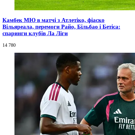
Камбек МЮ в матчі з Атлетіко, фіаско
Вільяреала, перемоги Райо, Більбао і Бетіса:
спаринги клубів Ла Ліги
14 780