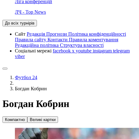
Ліга конференцій
ЛЧ - Top News
До всіх турнірів
Сайт
Редакція
Прогнози
Політика конфіденційності
Правила сайту
Контакти
Правила коментування
Редакційна політика
Структура власності
Соціальні мережі
facebook
x
youtube
instagram
telegram
viber
Футбол 24
Богдан Кобрин
Богдан Кобрин
Компактно
Великі картки