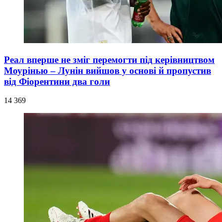
Реал вперше не зміг перемогти під керівництвом
Моурінью – Лунін вийшов у основі й пропустив
від Фіорентини два голи
14 369