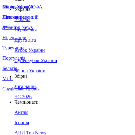
Збірна України
Італія
Суперкубок УЄФА
Україна
Німеччина
Ліга конференцій
Україна
Франція
ЛЧ - Top News
Перша ліга
Нідерланди
Друга ліга
Туреччина
Кубок України
Португалія
Суперкубок України
Бельгія
Збірна України
Збірні
МЛС
Ліга націй
Саудівська Аравія
ЧС 2026
Чемпіонати
Англія
Іспанія
АПЛ Top News