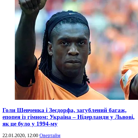
Голи Шевченка і Зеєдорфа, загублений багаж,
епопея із гімном: Україна – Нідерланди у Львові,
як це було у 1994-му
22.01.2020, 12:00
Овертайм