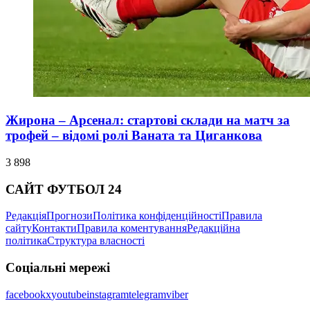
Жирона – Арсенал: стартові склади на матч за
трофей – відомі ролі Ваната та Циганкова
3 898
САЙТ ФУТБОЛ 24
Редакція
Прогнози
Політика конфіденційності
Правила
сайту
Контакти
Правила коментування
Редакційна
політика
Структура власності
Соціальні мережі
facebook
x
youtube
instagram
telegram
viber