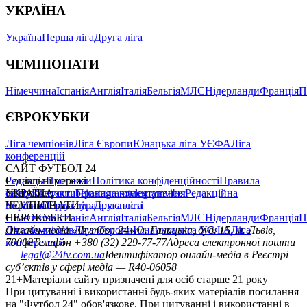
УКРАЇНА
Україна
Перша ліга
Друга ліга
ЧЕМПІОНАТИ
Німеччина
Іспанія
Англія
Італія
Бельгія
МЛС
Нідерланди
Франція
П
ЄВРОКУБКИ
Ліга чемпіонів
Ліга Європи
Юнацька ліга УЄФА
Ліга
конференцій
САЙТ ФУТБОЛ 24
Редакція
Соціальні мережі
Прогнози
Політика конфіденційності
Правила
сайту
facebook
УКРАЇНА
Контакти
x
youtube
Правила коментування
instagram
telegram
viber
Редакційна
політика
Україна
ЧЕМПІОНАТИ
Перша ліга
Структура власності
Друга ліга
Німеччина
ЄВРОКУБКИ
Іспанія
Англія
Італія
Бельгія
МЛС
Нідерланди
Франція
П
Ліга чемпіонів
Онлайн-медіа «Футбол 24»
Ліга Європи
Юнацька ліга УЄФА
пл. Галицька, буд. 15, м. Львів,
Ліга
конференцій
79008
Телефон +380 (32) 229-77-77
Адреса електронної пошти
—
legal@24tv.com.ua
Ідентифікатор онлайн-медіа в Реєстрі
суб’єктів у сфері медіа — R40-06058
21+
Матеріали сайту призначені для осіб старше 21 року
При цитуванні і використанні будь-яких матеріалів посилання
на "Футбол 24" обов'язкове. При цитуванні і використанні в