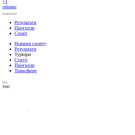
+
1
обране
Результати
Прогнози
Спорт
Новини спорту
Результати
Турніри
Статті
Прогнози
Трансфери
топ