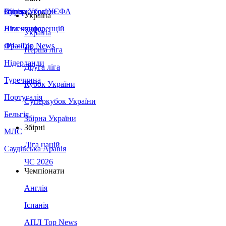
Збірна України
Італія
Суперкубок УЄФА
Україна
Німеччина
Ліга конференцій
Україна
Франція
ЛЧ - Top News
Перша ліга
Нідерланди
Друга ліга
Туреччина
Кубок України
Португалія
Суперкубок України
Бельгія
Збірна України
Збірні
МЛС
Ліга націй
Саудівська Аравія
ЧС 2026
Чемпіонати
Англія
Іспанія
АПЛ Top News