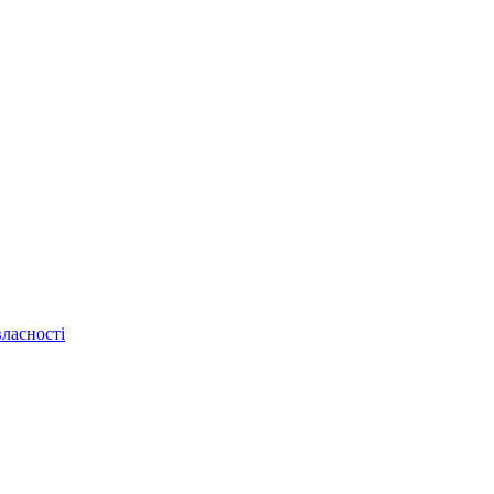
ласності