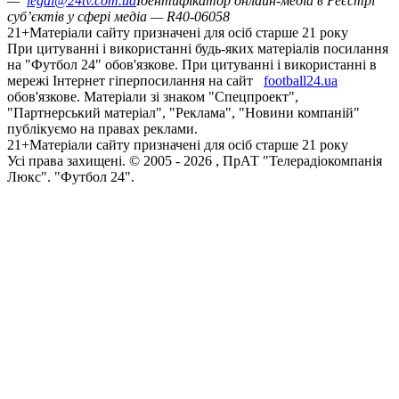
—
legal@24tv.com.ua
Ідентифікатор онлайн-медіа в Реєстрі
суб’єктів у сфері медіа — R40-06058
21+
Матеріали сайту призначені для осіб старше 21 року
При цитуванні і використанні будь-яких матеріалів посилання
на "Футбол 24" обов'язкове. При цитуванні і використанні в
мережі Інтернет гіперпосилання на сайт
football24.ua
обов'язкове. Матеріали зі знаком "Спецпроект",
"Партнерський матеріал", "Реклама", "Новини компаній"
публікуємо на правах реклами.
21+
Матеріали сайту призначені для осіб старше 21 року
Усi права захищенi. © 2005 -
2026
, ПрАТ "Телерадіокомпанія
Люкс". "Футбол 24".