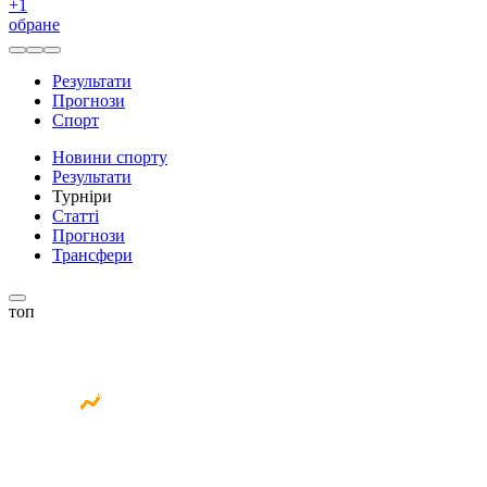
+
1
обране
Результати
Прогнози
Спорт
Новини спорту
Результати
Турніри
Статті
Прогнози
Трансфери
топ