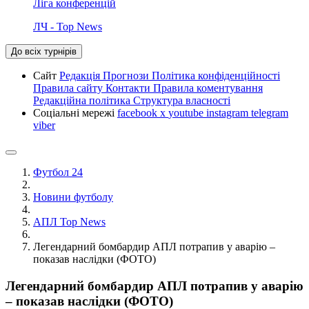
Ліга конференцій
ЛЧ - Top News
До всіх турнірів
Сайт
Редакція
Прогнози
Політика конфіденційності
Правила сайту
Контакти
Правила коментування
Редакційна політика
Структура власності
Соціальні мережі
facebook
x
youtube
instagram
telegram
viber
Футбол 24
Новини футболу
АПЛ Top News
Легендарний бомбардир АПЛ потрапив у аварію –
показав наслідки (ФОТО)
Легендарний бомбардир АПЛ потрапив у аварію
– показав наслідки (ФОТО)