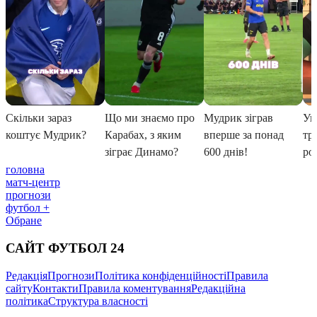
головна
матч-центр
прогнози
футбол +
Обране
САЙТ ФУТБОЛ 24
Редакція
Прогнози
Політика конфіденційності
Правила
сайту
Контакти
Правила коментування
Редакційна
політика
Структура власності