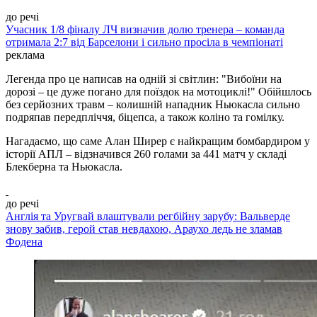
до речі
Учасник 1/8 фіналу ЛЧ визначив долю тренера – команда
отримала 2:7 від Барселони і сильно просіла в чемпіонаті
реклама
Легенда про це написав на одній зі світлин: "Вибоїни на
дорозі – це дуже погано для поїздок на мотоциклі!" Обійшлось
без серйозних травм – колишній нападник Ньюкасла сильно
подряпав передпліччя, біцепса, а також коліно та гомілку.
Нагадаємо, що саме Алан Ширер є найкращим бомбардиром у
історії АПЛ – відзначився 260 голами за 441 матч у складі
Блекберна та Ньюкасла.
до речі
Англія та Уругвай влаштували регбійну зарубу: Вальверде
знову забив, герой став невдахою, Араухо ледь не зламав
Фодена