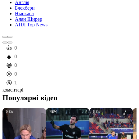
Англія
Блекберн
Ньюкасл
Алан Ширер
АПЛ Top News
️👍
0
️🔥
0
️😄
0
️😢
0
️🤬
1
коментарі