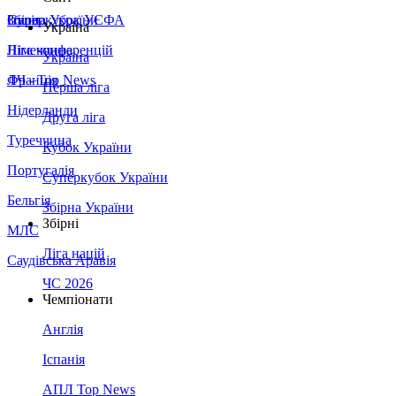
Збірна України
Італія
Суперкубок УЄФА
Україна
Німеччина
Ліга конференцій
Україна
Франція
ЛЧ - Top News
Перша ліга
Нідерланди
Друга ліга
Туреччина
Кубок України
Португалія
Суперкубок України
Бельгія
Збірна України
Збірні
МЛС
Ліга націй
Саудівська Аравія
ЧС 2026
Чемпіонати
Англія
Іспанія
АПЛ Top News