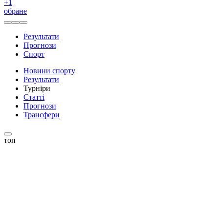
+
1
обране
Результати
Прогнози
Спорт
Новини спорту
Результати
Турніри
Статті
Прогнози
Трансфери
топ