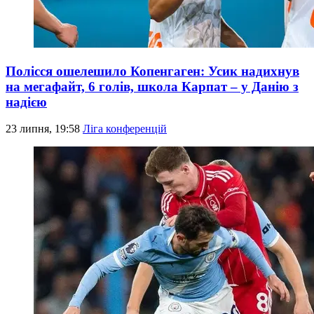
Полісся ошелешило Копенгаген: Усик надихнув
на мегафайт, 6 голів, школа Карпат – у Данію з
надією
23 липня, 19:58
Ліга конференцій