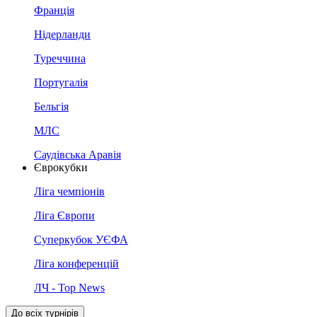
Франція
Нідерланди
Туреччина
Португалія
Бельгія
МЛС
Саудівська Аравія
Єврокубки
Ліга чемпіонів
Ліга Європи
Суперкубок УЄФА
Ліга конференцій
ЛЧ - Top News
До всіх турнірів