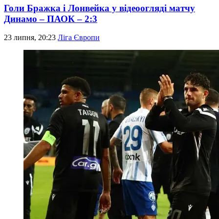
Голи Бражка і Лонвейка у відеоогляді матчу
Динамо – ПАОК – 2:3
23 липня, 20:23
Ліга Європи