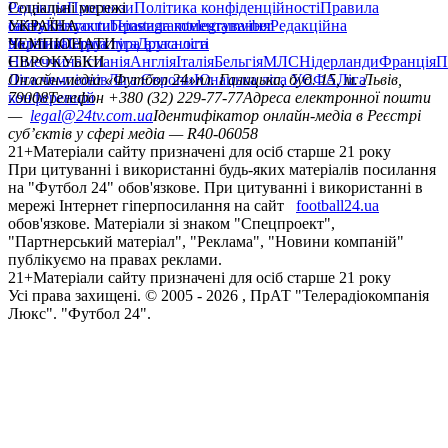
Редакція
Соціальні мережі
Прогнози
Політика конфіденційності
Правила
сайту
facebook
УКРАЇНА
Контакти
x
youtube
Правила коментування
instagram
telegram
viber
Редакційна
політика
Україна
ЧЕМПІОНАТИ
Перша ліга
Структура власності
Друга ліга
Німеччина
ЄВРОКУБКИ
Іспанія
Англія
Італія
Бельгія
МЛС
Нідерланди
Франція
П
Ліга чемпіонів
Онлайн-медіа «Футбол 24»
Ліга Європи
Юнацька ліга УЄФА
пл. Галицька, буд. 15, м. Львів,
Ліга
конференцій
79008
Телефон +380 (32) 229-77-77
Адреса електронної пошти
—
legal@24tv.com.ua
Ідентифікатор онлайн-медіа в Реєстрі
суб’єктів у сфері медіа — R40-06058
21+
Матеріали сайту призначені для осіб старше 21 року
При цитуванні і використанні будь-яких матеріалів посилання
на "Футбол 24" обов'язкове. При цитуванні і використанні в
мережі Інтернет гіперпосилання на сайт
football24.ua
обов'язкове. Матеріали зі знаком "Спецпроект",
"Партнерський матеріал", "Реклама", "Новини компаній"
публікуємо на правах реклами.
21+
Матеріали сайту призначені для осіб старше 21 року
Усi права захищенi. © 2005 -
2026
, ПрАТ "Телерадіокомпанія
Люкс". "Футбол 24".