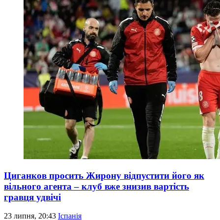
Циганков просить Жирону відпустити його як
вільного агента – клуб вже знизив вартість
гравця удвічі
23 липня, 20:43
Іспанія