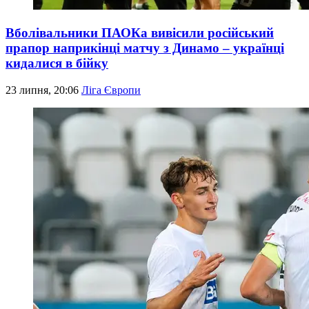
Вболівальники ПАОКа вивісили російський
прапор наприкінці матчу з Динамо – українці
кидалися в бійку
23 липня, 20:06
Ліга Європи