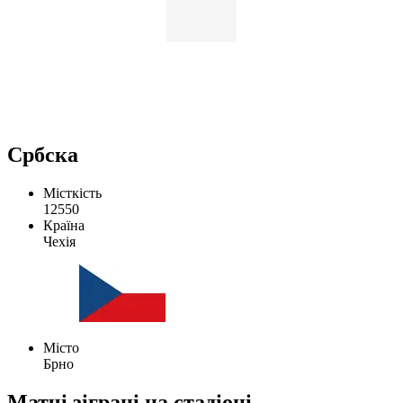
Србска
Місткість
12550
Країна
Чехія
Місто
Брно
Матчі зіграні на стадіоні