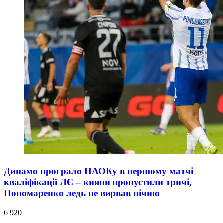
Динамо програло ПАОКу в першому матчі
кваліфікації ЛЄ – кияни пропустили тричі,
Пономаренко ледь не вирвав нічию
6 920