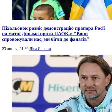
Піхальонок розніс демонстрацію прапора Росії
на матчі Динамо проти ПАОКа: "Вони
спровокували нас, ми бігли до фанатів"
23 липня, 21:30
Ліга Європи