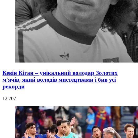
Кевін Кіган – унікальний володар Золотих
м'ячів, який володів мистецтвами і бив усі
рекорди
12 707