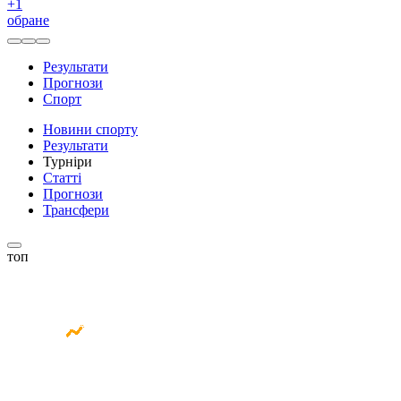
+
1
обране
Результати
Прогнози
Спорт
Новини спорту
Результати
Турніри
Статті
Прогнози
Трансфери
топ