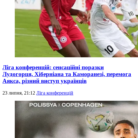
Ліга конференцій: сенсаційні поразки
Лудогорця, Хіберніана та Каморанезі, перемога
Аякса, різний виступ українців
23 липня, 21:12
Ліга конференцій