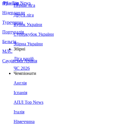
Франція
ЛЧ - Top News
Перша ліга
Нідерланди
Друга ліга
Туреччина
Кубок України
Португалія
Суперкубок України
Бельгія
Збірна України
Збірні
МЛС
Ліга націй
Саудівська Аравія
ЧС 2026
Чемпіонати
Англія
Іспанія
АПЛ Top News
Італія
Німеччина