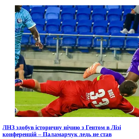
ЛНЗ здобув історичну нічию з Гентом в Лізі
конференцій – Паламарчук ледь не став