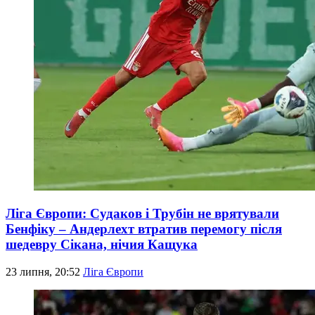
Ліга Європи: Судаков і Трубін не врятували
Бенфіку – Андерлехт втратив перемогу після
шедевру Сікана, нічия Кащука
23 липня, 20:52
Ліга Європи