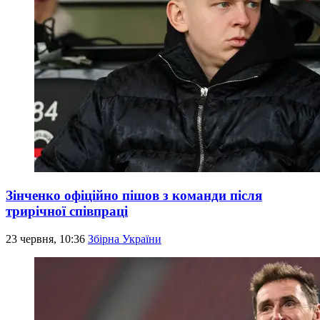
Зінченко офіційно пішов з команди після
трирічної співпраці
23 червня, 10:36
Збірна України