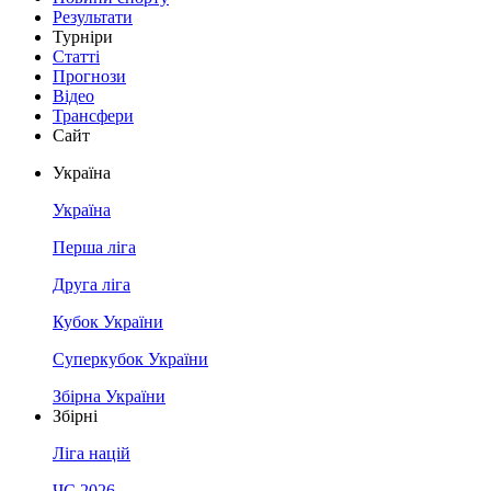
Результати
Турніри
Статті
Прогнози
Відео
Трансфери
Сайт
Україна
Україна
Перша ліга
Друга ліга
Кубок України
Суперкубок України
Збірна України
Збірні
Ліга націй
ЧС 2026