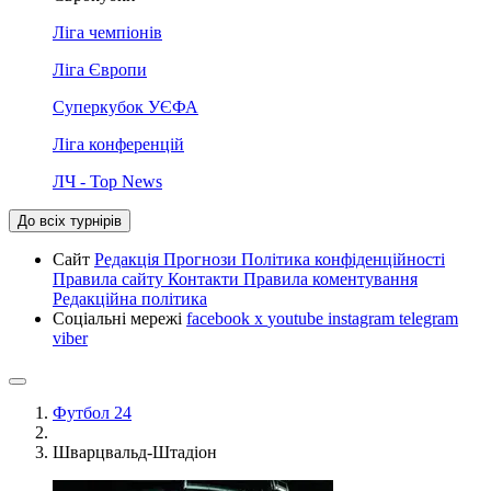
Ліга чемпіонів
Ліга Європи
Суперкубок УЄФА
Ліга конференцій
ЛЧ - Top News
До всіх турнірів
Сайт
Редакція
Прогнози
Політика конфіденційності
Правила сайту
Контакти
Правила коментування
Редакційна політика
Соціальні мережі
facebook
x
youtube
instagram
telegram
viber
Футбол 24
Шварцвальд-Штадіон