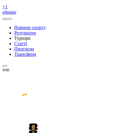
+
1
обране
Новини спорту
Результати
Турніри
Статті
Прогнози
Трансфери
топ