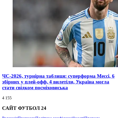
ЧС-2026, турнірна таблиця: суперформа Мессі, 6
збірних у плей-офф, 4 вилетіли, Україна могла
стати свідком посміховиська
4 155
САЙТ ФУТБОЛ 24