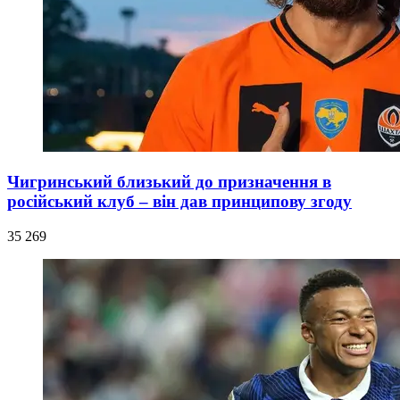
Чигринський близький до призначення в
російський клуб – він дав принципову згоду
35 269