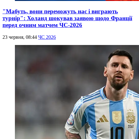
"Мабуть, вони переможуть нас і виграють
турнір": Холанд шокував заявою щодо Франції
перед очним матчем ЧС-2026
23 червня, 08:44
ЧС 2026