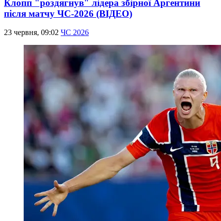
Клопп "роздягнув" лідера збірної Аргентини
після матчу ЧС-2026 (ВІДЕО)
23 червня, 09:02
ЧС 2026