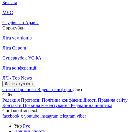
Бельгія
МЛС
Саудівська Аравія
Єврокубки
Ліга чемпіонів
Ліга Європи
Суперкубок УЄФА
Ліга конференцій
ЛЧ - Top News
До всіх турнірів
Статті
Прогнози
Відео
Трансфери
Сайт
Сайт
Редакція
Прогнози
Політика конфіденційності
Правила сайту
Контакти
Правила коментування
Редакційна політика
Соціальні мережі
facebook
x
youtube
instagram
telegram
viber
Укр
Рус
Новини спорту