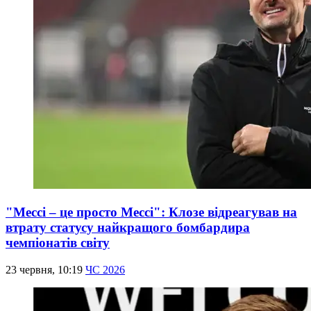
"Мессі – це просто Мессі": Клозе відреагував на
втрату статусу найкращого бомбардира
чемпіонатів світу
23 червня, 10:19
ЧС 2026