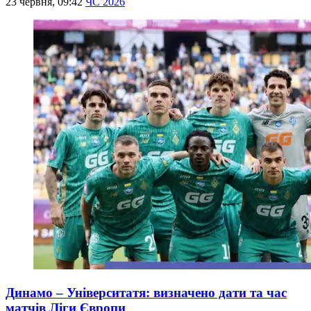
23 червня, 09:42
ЧС 2026
Динамо – Університатя: визначено дати та час
матчів Ліги Європи