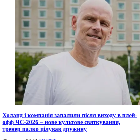
Холанд і компанія запалили після виходу в плей-
офф ЧС-2026 – нове культове святкування,
тренер палко цілував дружину