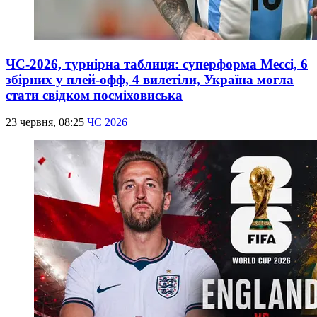
ЧС-2026, турнірна таблиця: суперформа Мессі, 6
збірних у плей-офф, 4 вилетіли, Україна могла
стати свідком посміховиська
23 червня, 08:25
ЧС 2026