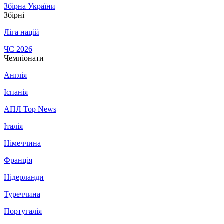
Збірна України
Збірні
Ліга націй
ЧС 2026
Чемпіонати
Англія
Іспанія
АПЛ Top News
Італія
Німеччина
Франція
Нідерланди
Туреччина
Португалія