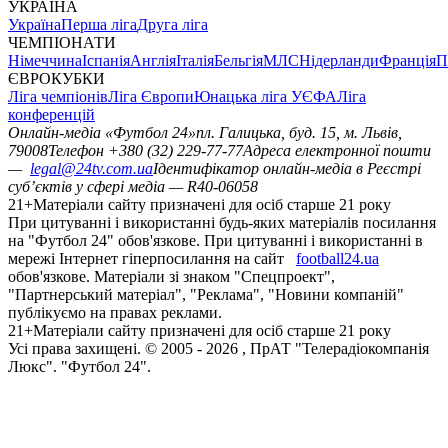
УКРАЇНА
Україна
Перша ліга
Друга ліга
ЧЕМПІОНАТИ
Німеччина
Іспанія
Англія
Італія
Бельгія
МЛС
Нідерланди
Франція
П
ЄВРОКУБКИ
Ліга чемпіонів
Ліга Європи
Юнацька ліга УЄФА
Ліга
конференцій
Онлайн-медіа «Футбол 24»
пл. Галицька, буд. 15, м. Львів,
79008
Телефон +380 (32) 229-77-77
Адреса електронної пошти
—
legal@24tv.com.ua
Ідентифікатор онлайн-медіа в Реєстрі
суб’єктів у сфері медіа — R40-06058
21+
Матеріали сайту призначені для осіб старше 21 року
При цитуванні і використанні будь-яких матеріалів посилання
на "Футбол 24" обов'язкове. При цитуванні і використанні в
мережі Інтернет гіперпосилання на сайт
football24.ua
обов'язкове. Матеріали зі знаком "Спецпроект",
"Партнерський матеріал", "Реклама", "Новини компаній"
публікуємо на правах реклами.
21+
Матеріали сайту призначені для осіб старше 21 року
Усi права захищенi. © 2005 -
2026
, ПрАТ "Телерадіокомпанія
Люкс". "Футбол 24".