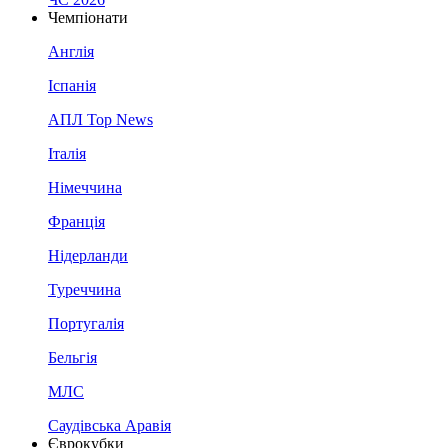
Чемпіонати
Англія
Іспанія
АПЛ Top News
Італія
Німеччина
Франція
Нідерланди
Туреччина
Португалія
Бельгія
МЛС
Саудівська Аравія
Єврокубки