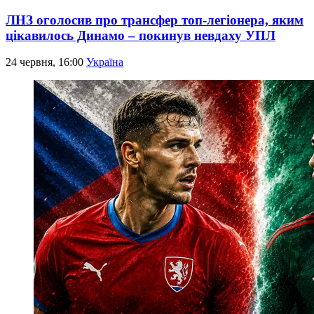
ЛНЗ оголосив про трансфер топ-легіонера, яким
цікавилось Динамо – покинув невдаху УПЛ
24 червня, 16:00
Україна