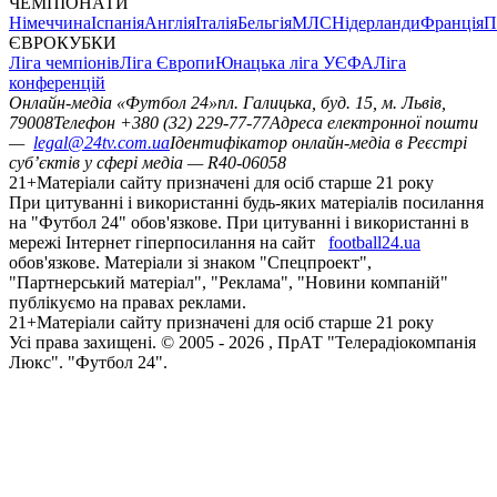
ЧЕМПІОНАТИ
Німеччина
Іспанія
Англія
Італія
Бельгія
МЛС
Нідерланди
Франція
П
ЄВРОКУБКИ
Ліга чемпіонів
Ліга Європи
Юнацька ліга УЄФА
Ліга
конференцій
Онлайн-медіа «Футбол 24»
пл. Галицька, буд. 15, м. Львів,
79008
Телефон +380 (32) 229-77-77
Адреса електронної пошти
—
legal@24tv.com.ua
Ідентифікатор онлайн-медіа в Реєстрі
суб’єктів у сфері медіа — R40-06058
21+
Матеріали сайту призначені для осіб старше 21 року
При цитуванні і використанні будь-яких матеріалів посилання
на "Футбол 24" обов'язкове. При цитуванні і використанні в
мережі Інтернет гіперпосилання на сайт
football24.ua
обов'язкове. Матеріали зі знаком "Спецпроект",
"Партнерський матеріал", "Реклама", "Новини компаній"
публікуємо на правах реклами.
21+
Матеріали сайту призначені для осіб старше 21 року
Усi права захищенi. © 2005 -
2026
, ПрАТ "Телерадіокомпанія
Люкс". "Футбол 24".