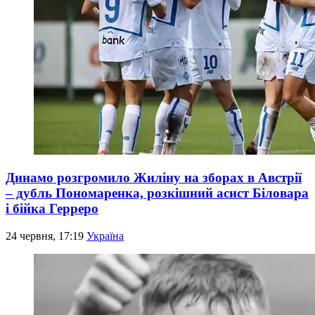
Динамо розгромило Жиліну на зборах в Австрії
– дубль Пономаренка, розкішний асист Біловара
і бійка Герреро
24 червня, 17:19
Україна