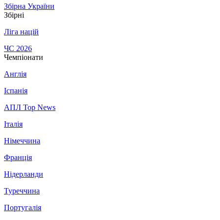
Збірна України
Збірні
Ліга націй
ЧС 2026
Чемпіонати
Англія
Іспанія
АПЛ Top News
Італія
Німеччина
Франція
Нідерланди
Туреччина
Португалія