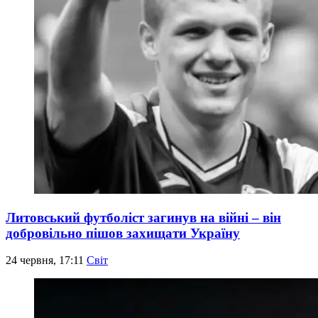
Литовський футболіст загинув на війні – він
добровільно пішов захищати Україну
24 червня, 17:11
Світ