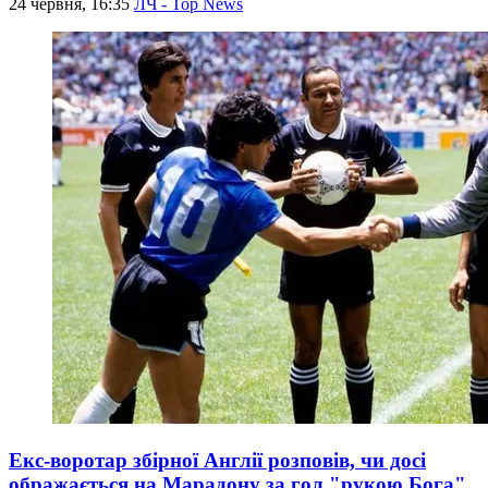
24 червня, 16:35
ЛЧ - Top News
Екс-воротар збірної Англії розповів, чи досі
ображається на Марадону за гол "рукою Бога"