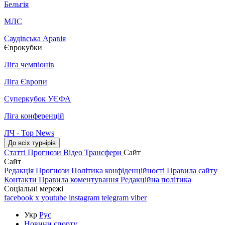
Бельгія
МЛС
Саудівська Аравія
Єврокубки
Ліга чемпіонів
Ліга Європи
Суперкубок УЄФА
Ліга конференцій
ЛЧ - Top News
До всіх турнірів
Статті
Прогнози
Відео
Трансфери
Сайт
Сайт
Редакція
Прогнози
Політика конфіденційності
Правила сайту
Контакти
Правила коментування
Редакційна політика
Соціальні мережі
facebook
x
youtube
instagram
telegram
viber
Укр
Рус
Новини спорту