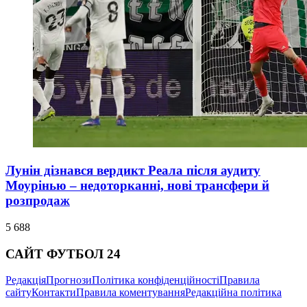
Лунін дізнався вердикт Реала після аудиту
Моурінью – недоторканні, нові трансфери й
розпродаж
5 688
САЙТ ФУТБОЛ 24
Редакція
Прогнози
Політика конфіденційності
Правила
сайту
Контакти
Правила коментування
Редакційна політика