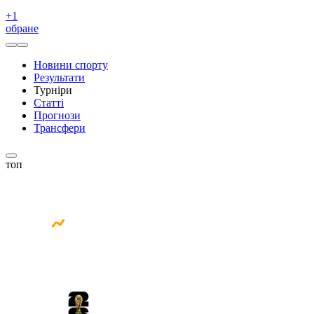
+
1
обране
Новини спорту
Результати
Турніри
Статті
Прогнози
Трансфери
топ