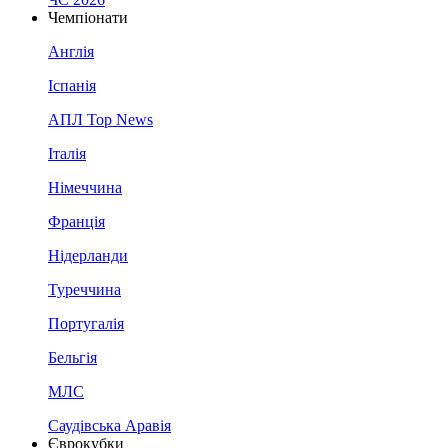
Чемпіонати
Англія
Іспанія
АПЛ Top News
Італія
Німеччина
Франція
Нідерланди
Туреччина
Португалія
Бельгія
МЛС
Саудівська Аравія
Єврокубки