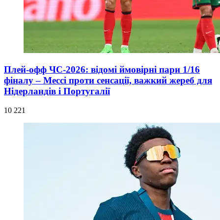
Плей-офф ЧС-2026: відомі ймовірні пари 1/16
фіналу – Мессі проти сенсації, важкий жереб для
Нідерландів і Португалії
10 221