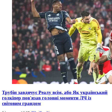
Трубін завдячує Реалу всім, або Як український
голкіпер пов'язав головні моменти ЛЧ із
світовим грандом