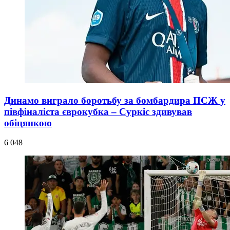
Динамо виграло боротьбу за бомбардира ПСЖ у
півфіналіста єврокубка – Суркіс здивував
обіцянкою
6 048