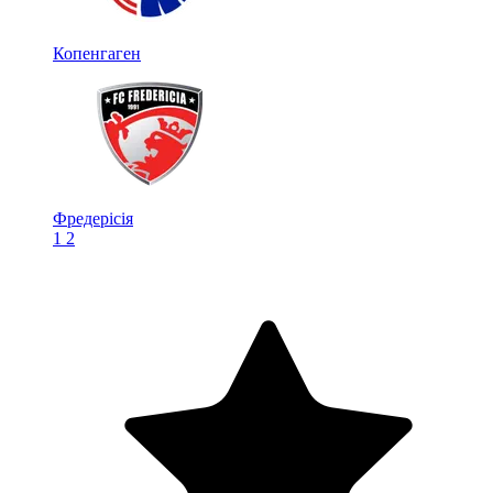
Копенгаген
Фредерісія
1
2