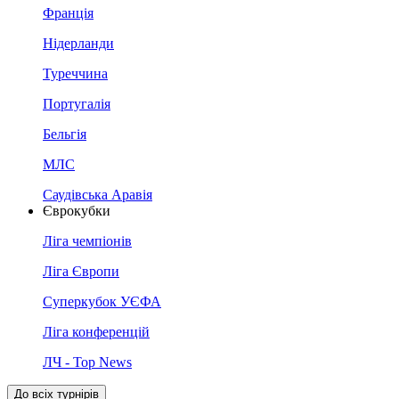
Франція
Нідерланди
Туреччина
Португалія
Бельгія
МЛС
Саудівська Аравія
Єврокубки
Ліга чемпіонів
Ліга Європи
Суперкубок УЄФА
Ліга конференцій
ЛЧ - Top News
До всіх турнірів