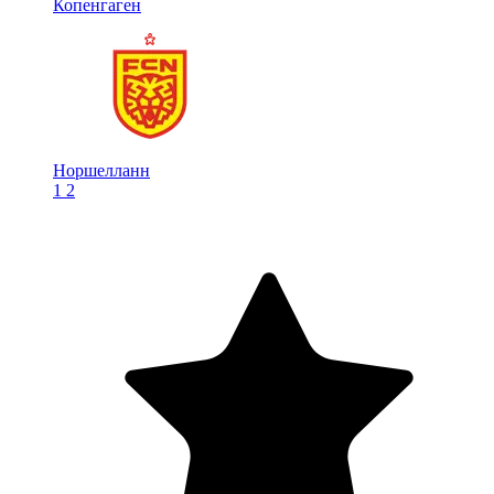
Копенгаген
Норшелланн
1
2