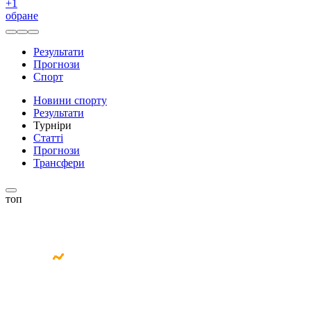
+
1
обране
Результати
Прогнози
Спорт
Новини спорту
Результати
Турніри
Статті
Прогнози
Трансфери
топ