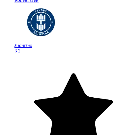
Копенгаген
Люнгбю
3
2