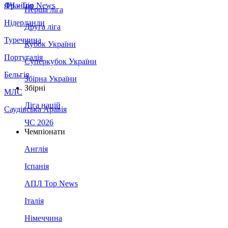
Франція
ЛЧ - Top News
Перша ліга
Нідерланди
Друга ліга
Туреччина
Кубок України
Португалія
Суперкубок України
Бельгія
Збірна України
Збірні
МЛС
Ліга націй
Саудівська Аравія
ЧС 2026
Чемпіонати
Англія
Іспанія
АПЛ Top News
Італія
Німеччина