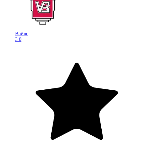
Вайле
3
0