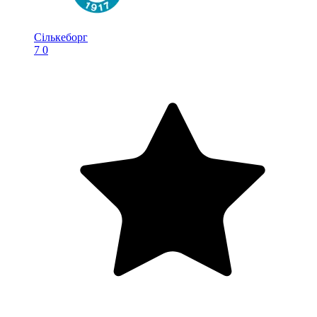
Сількеборг
7
0