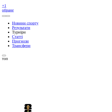
+
1
обране
Новини спорту
Результати
Турніри
Статті
Прогнози
Трансфери
топ