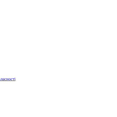
ласності