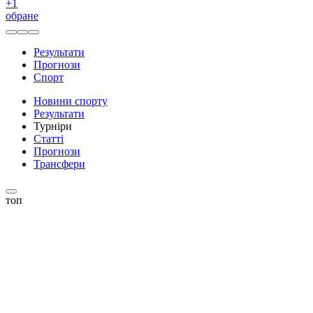
+
1
обране
Результати
Прогнози
Спорт
Новини спорту
Результати
Турніри
Статті
Прогнози
Трансфери
топ