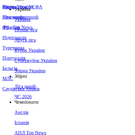
Збірна України
Італія
Суперкубок УЄФА
Україна
Німеччина
Ліга конференцій
Україна
Франція
ЛЧ - Top News
Перша ліга
Нідерланди
Друга ліга
Туреччина
Кубок України
Португалія
Суперкубок України
Бельгія
Збірна України
Збірні
МЛС
Ліга націй
Саудівська Аравія
ЧС 2026
Чемпіонати
Англія
Іспанія
АПЛ Top News