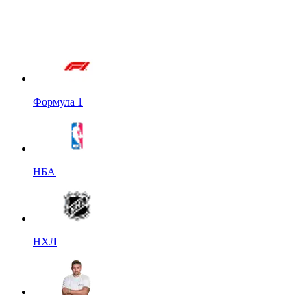
Формула 1
НБА
НХЛ