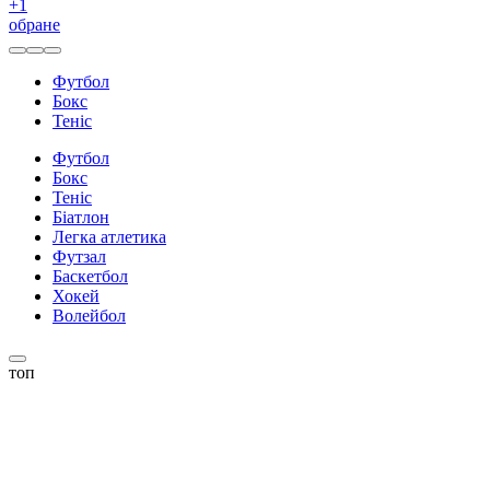
+
1
обране
Футбол
Бокс
Теніс
Футбол
Бокс
Теніс
Біатлон
Легка атлетика
Футзал
Баскетбол
Хокей
Волейбол
топ