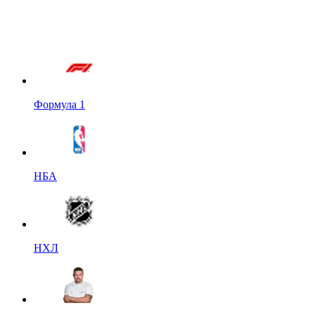
Формула 1
НБА
НХЛ