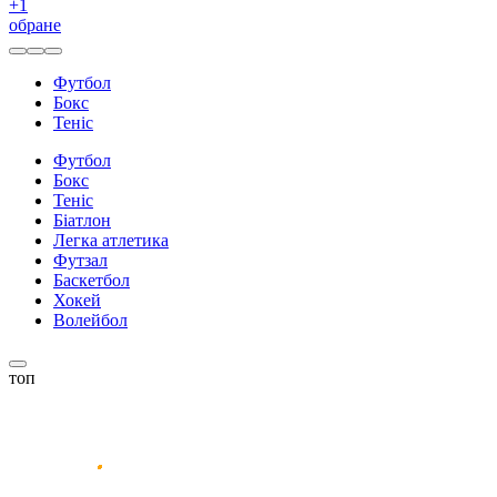
+
1
обране
Футбол
Бокс
Теніс
Футбол
Бокс
Теніс
Біатлон
Легка атлетика
Футзал
Баскетбол
Хокей
Волейбол
топ