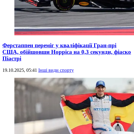
Ферстаппен переміг у кваліфікації Гран-прі
США, обійшовши Норріса на 0,3 секунди, фіаско
Піастрі
19.10.2025, 05:41
Інші види спорту