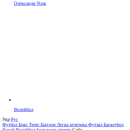
Олександр Усик
Волейбол
Укр
Рус
Футбол
Бокс
Теніс
Біатлон
Легка атлетика
Футзал
Баскетбол
Хокей
Волейбол
Інші види спорту
Сайт