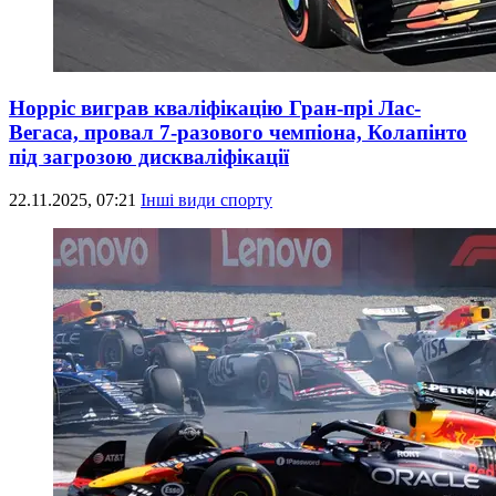
Норріс виграв кваліфікацію Гран-прі Лас-
Вегаса, провал 7-разового чемпіона, Колапінто
під загрозою дискваліфікації
22.11.2025, 07:21
Інші види спорту