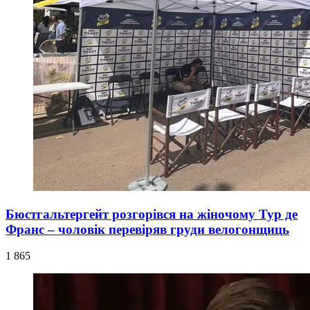
Бюстгальтергейт розгорівся на жіночому Тур де
Франс – чоловік перевіряв груди велогонщиць
1 865