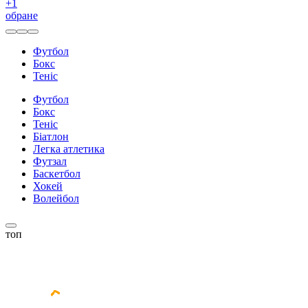
+
1
обране
Футбол
Бокс
Теніс
Футбол
Бокс
Теніс
Біатлон
Легка атлетика
Футзал
Баскетбол
Хокей
Волейбол
топ