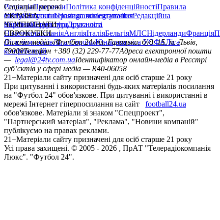
Редакція
Соціальні мережі
Прогнози
Політика конфіденційності
Правила
сайту
facebook
УКРАЇНА
Контакти
x
youtube
Правила коментування
instagram
telegram
viber
Редакційна
політика
Україна
ЧЕМПІОНАТИ
Перша ліга
Структура власності
Друга ліга
Німеччина
ЄВРОКУБКИ
Іспанія
Англія
Італія
Бельгія
МЛС
Нідерланди
Франція
П
Ліга чемпіонів
Онлайн-медіа «Футбол 24»
Ліга Європи
Юнацька ліга УЄФА
пл. Галицька, буд. 15, м. Львів,
Ліга
конференцій
79008
Телефон +380 (32) 229-77-77
Адреса електронної пошти
—
legal@24tv.com.ua
Ідентифікатор онлайн-медіа в Реєстрі
суб’єктів у сфері медіа — R40-06058
21+
Матеріали сайту призначені для осіб старше 21 року
При цитуванні і використанні будь-яких матеріалів посилання
на "Футбол 24" обов'язкове. При цитуванні і використанні в
мережі Інтернет гіперпосилання на сайт
football24.ua
обов'язкове. Матеріали зі знаком "Спецпроект",
"Партнерський матеріал", "Реклама", "Новини компаній"
публікуємо на правах реклами.
21+
Матеріали сайту призначені для осіб старше 21 року
Усi права захищенi. © 2005 -
2026
, ПрАТ "Телерадіокомпанія
Люкс". "Футбол 24".