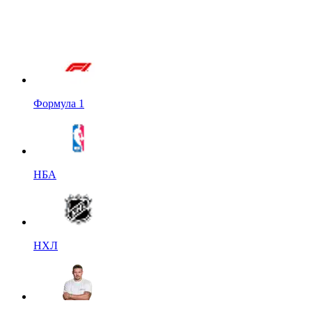
Формула 1
НБА
НХЛ