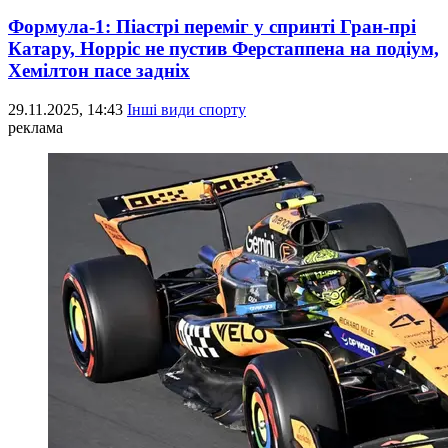
Формула-1: Піастрі переміг у спринті Гран-прі
Катару, Норріс не пустив Ферстаппена на подіум,
Хемілтон пасе задніх
29.11.2025, 14:43
Інші види спорту
реклама