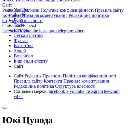
Сайт
Укр
Рус
Редакція
Прогнози
Політика конфіденційності
Правила сайту
Футбол
Контакти
Правила коментування
Редакційна політика
Бокс
Структура власності
Теніс
Соціальні мережі
Біатлон
facebook
x
youtube
instagram
telegram
viber
Легка атлетика
Футзал
Баскетбол
Хокей
Волейбол
Інші види спорту
Сайт
Сайт
Редакція
Прогнози
Політика конфіденційності
Правила сайту
Контакти
Правила коментування
Редакційна політика
Структура власності
Соціальні мережі
facebook
x
youtube
instagram
telegram
viber
Юкі Цунода