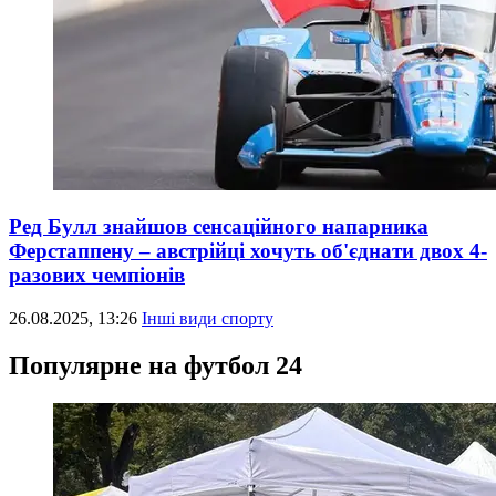
Ред Булл знайшов сенсаційного напарника
Ферстаппену – австрійці хочуть об'єднати двох 4-
разових чемпіонів
26.08.2025, 13:26
Інші види спорту
Популярне на футбол 24