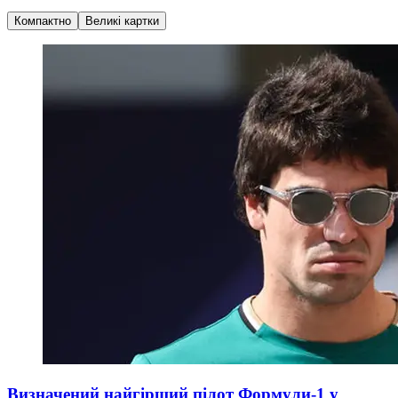
Компактно
Великі картки
Визначений найгірший пілот Формули-1 у